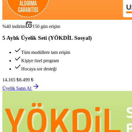
%
40
indirim
150
gün erişim
5 Aylık Üyelik Seti (YÖKDİL Sosyal)
Tüm modüllere tam erişim
Kişiye özel program
Hocaya sor desteği
14.165
₺
8.499
₺
Üyelik Satın Al