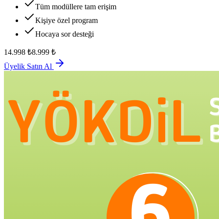
Tüm modüllere tam erişim
Kişiye özel program
Hocaya sor desteği
14.998
₺
8.999
₺
Üyelik Satın Al