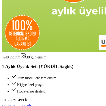
%
40
indirim
30
gün erişim
1 Aylık Üyelik Seti (YÖKDİL Sağlık)
Tüm modüllere tam erişim
Kişiye özel program
Hocaya sor desteği
10.832
₺
6.499
₺