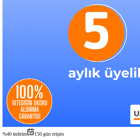
%
40
indirim
150
gün erişim