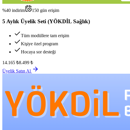
%
40
indirim
150
gün erişim
5 Aylık Üyelik Seti (YÖKDİL Sağlık)
Tüm modüllere tam erişim
Kişiye özel program
Hocaya sor desteği
14.165
₺
8.499
₺
Üyelik Satın Al