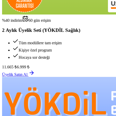
%
40
indirim
60
gün erişim
2 Aylık Üyelik Seti (YÖKDİL Sağlık)
Tüm modüllere tam erişim
Kişiye özel program
Hocaya sor desteği
11.665
₺
6.999
₺
Üyelik Satın Al