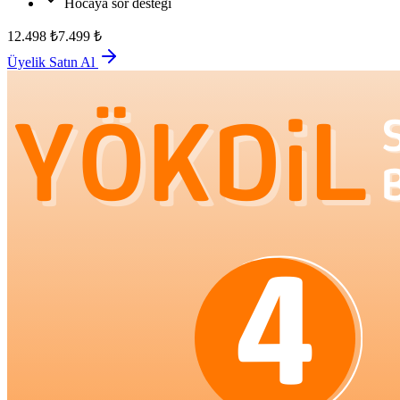
Hocaya sor desteği
12.498
₺
7.499
₺
Üyelik Satın Al