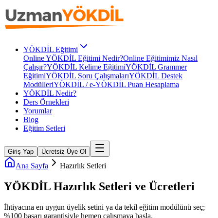
YÖKDİL Eğitimi
Online YÖKDİL Eğitimi Nedir?
Online Eğitimimiz Nasıl
Çalışır?
YÖKDİL Kelime Eğitimi
YÖKDİL Grammer
Eğitimi
YÖKDİL Soru Çalışmaları
YÖKDİL Destek
Modülleri
YÖKDİL / e-YÖKDİL Puan Hesaplama
YÖKDİL Nedir?
Ders Örnekleri
Yorumlar
Blog
Eğitim Setleri
Giriş Yap
Ücretsiz Üye Ol
Ana Sayfa
Hazırlık Setleri
YÖKDİL
Hazırlık Setleri ve
Ücretleri
İhtiyacına en uygun üyelik setini ya da tekil eğitim modülünü seç;
%100 başarı garantisiyle hemen çalışmaya başla.