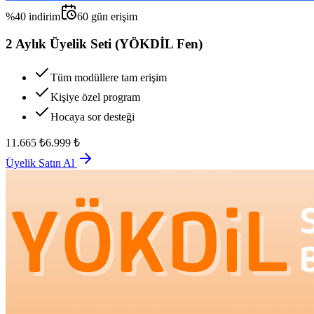
%
40
indirim
60
gün erişim
2 Aylık Üyelik Seti (YÖKDİL Fen)
Tüm modüllere tam erişim
Kişiye özel program
Hocaya sor desteği
11.665
₺
6.999
₺
Üyelik Satın Al