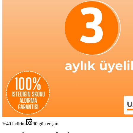
%
40
indirim
90
gün erişim