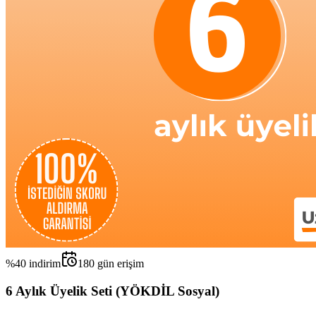
%
40
indirim
180
gün erişim
6 Aylık Üyelik Seti (YÖKDİL Sosyal)