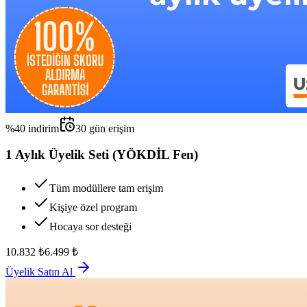
%
40
indirim
30
gün erişim
1 Aylık Üyelik Seti (YÖKDİL Fen)
Tüm modüllere tam erişim
Kişiye özel program
Hocaya sor desteği
10.832
₺
6.499
₺
Üyelik Satın Al