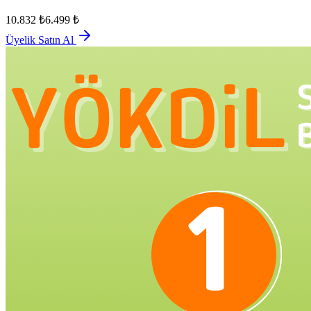
10.832
₺
6.499
₺
Üyelik Satın Al