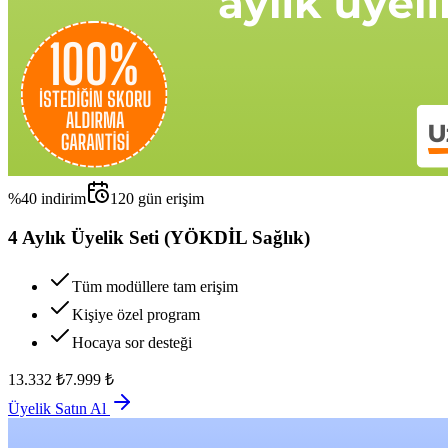
%
40
indirim
120
gün erişim
4 Aylık Üyelik Seti (YÖKDİL Sağlık)
Tüm modüllere tam erişim
Kişiye özel program
Hocaya sor desteği
13.332
₺
7.999
₺
Üyelik Satın Al