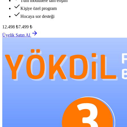
Tüm modüllere tam erişim
Kişiye özel program
Hocaya sor desteği
12.498
₺
7.499
₺
Üyelik Satın Al