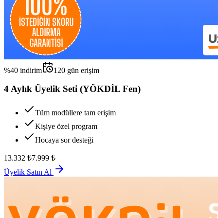
%
40
indirim
120
gün erişim
4 Aylık Üyelik Seti (YÖKDİL Fen)
Tüm modüllere tam erişim
Kişiye özel program
Hocaya sor desteği
13.332
₺
7.999
₺
Üyelik Satın Al