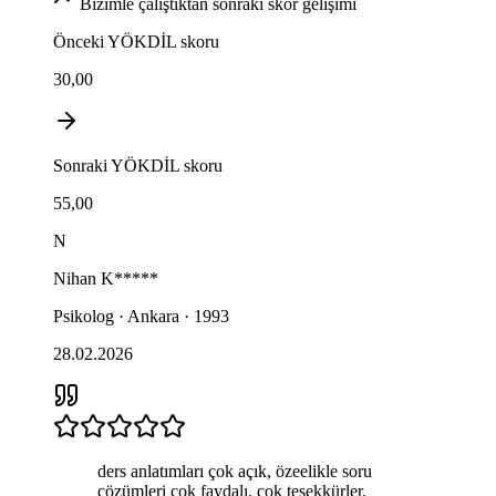
Bizimle çalıştıktan sonraki skor gelişimi
Önceki
YÖKDİL
skoru
30,00
Sonraki
YÖKDİL
skoru
55,00
N
Nihan
K*****
Psikolog · Ankara · 1993
28.02.2026
ders anlatımları çok açık, özeelikle soru
çözümleri çok faydalı. çok teşekkürler.