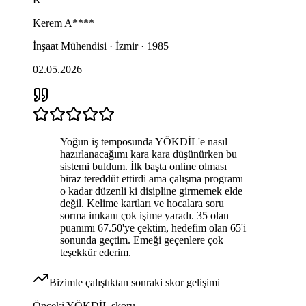
Kerem
A****
İnşaat Mühendisi · İzmir · 1985
02.05.2026
Yoğun iş temposunda YÖKDİL'e nasıl
hazırlanacağımı kara kara düşünürken bu
sistemi buldum. İlk başta online olması
biraz tereddüt ettirdi ama çalışma programı
o kadar düzenli ki disipline girmemek elde
değil. Kelime kartları ve hocalara soru
sorma imkanı çok işime yaradı. 35 olan
puanımı 67.50'ye çektim, hedefim olan 65'i
sonunda geçtim. Emeği geçenlere çok
teşekkür ederim.
Bizimle çalıştıktan sonraki skor gelişimi
Önceki
YÖKDİL
skoru