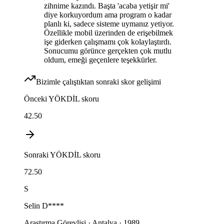
zihnime kazındı. Başta 'acaba yetişir mi'
diye korkuyordum ama program o kadar
planlı ki, sadece sisteme uymanız yetiyor.
Özellikle mobil üzerinden de erişebilmek
işe giderken çalışmamı çok kolaylaştırdı.
Sonucumu görünce gerçekten çok mutlu
oldum, emeği geçenlere teşekkürler.
Bizimle çalıştıktan sonraki skor gelişimi
Önceki
YÖKDİL
skoru
42.50
Sonraki
YÖKDİL
skoru
72.50
S
Selin
D****
Araştırma Görevlisi · Antalya · 1989