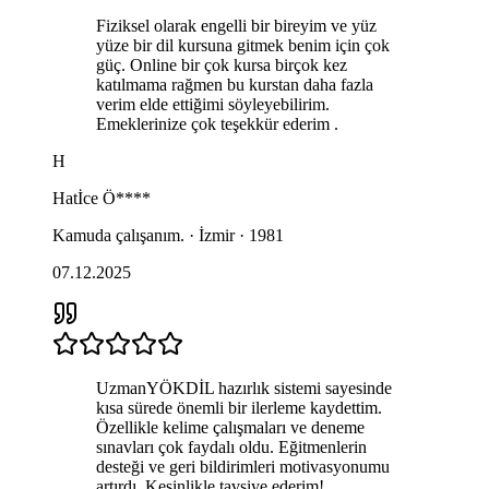
Fiziksel olarak engelli bir bireyim ve yüz
yüze bir dil kursuna gitmek benim için çok
güç. Online bir çok kursa birçok kez
katılmama rağmen bu kurstan daha fazla
verim elde ettiğimi söyleyebilirim.
Emeklerinize çok teşekkür ederim .
H
Hatİce
Ö****
Kamuda çalışanım. · İzmir · 1981
07.12.2025
UzmanYÖKDİL hazırlık sistemi sayesinde
kısa sürede önemli bir ilerleme kaydettim.
Özellikle kelime çalışmaları ve deneme
sınavları çok faydalı oldu. Eğitmenlerin
desteği ve geri bildirimleri motivasyonumu
artırdı. Kesinlikle tavsiye ederim!