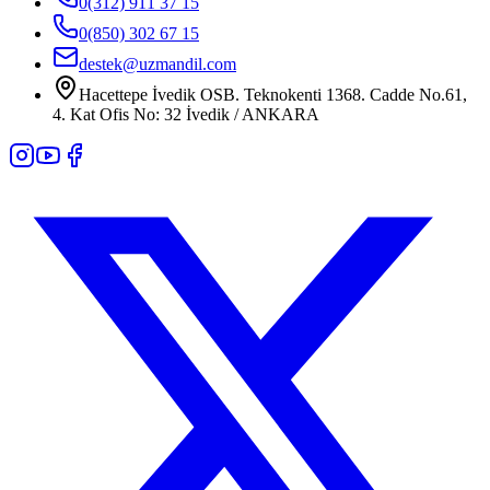
0(312) 911 37 15
0(850) 302 67 15
destek@uzmandil.com
Hacettepe İvedik OSB. Teknokenti 1368. Cadde No.61,
4. Kat Ofis No: 32 İvedik / ANKARA