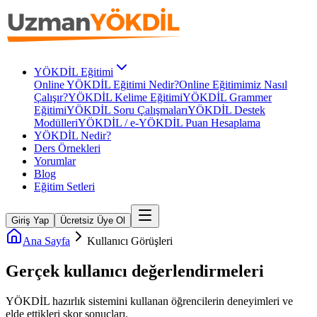
YÖKDİL Eğitimi
Online YÖKDİL Eğitimi Nedir?
Online Eğitimimiz Nasıl
Çalışır?
YÖKDİL Kelime Eğitimi
YÖKDİL Grammer
Eğitimi
YÖKDİL Soru Çalışmaları
YÖKDİL Destek
Modülleri
YÖKDİL / e-YÖKDİL Puan Hesaplama
YÖKDİL Nedir?
Ders Örnekleri
Yorumlar
Blog
Eğitim Setleri
Giriş Yap
Ücretsiz Üye Ol
Ana Sayfa
Kullanıcı Görüşleri
Gerçek kullanıcı
değerlendirmeleri
YÖKDİL
hazırlık sistemini kullanan öğrencilerin deneyimleri ve
elde ettikleri skor sonuçları.