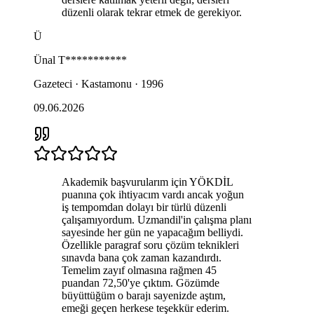
düzenli olarak tekrar etmek de gerekiyor.
Ü
Ünal
T***********
Gazeteci · Kastamonu · 1996
09.06.2026
Akademik başvurularım için YÖKDİL
puanına çok ihtiyacım vardı ancak yoğun
iş tempomdan dolayı bir türlü düzenli
çalışamıyordum. Uzmandil'in çalışma planı
sayesinde her gün ne yapacağım belliydi.
Özellikle paragraf soru çözüm teknikleri
sınavda bana çok zaman kazandırdı.
Temelim zayıf olmasına rağmen 45
puandan 72,50'ye çıktım. Gözümde
büyüttüğüm o barajı sayenizde aştım,
emeği geçen herkese teşekkür ederim.