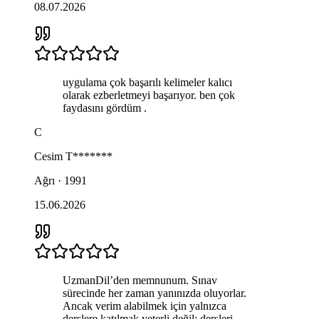
08.07.2026
uygulama çok başarılı kelimeler kalıcı
olarak ezberletmeyi başarıyor. ben çok
faydasını gördüm .
C
Cesim
T*******
Ağrı · 1991
15.06.2026
UzmanDil’den memnunum. Sınav
sürecinde her zaman yanınızda oluyorlar.
Ancak verim alabilmek için yalnızca
derslere katılmak yeterli değil; dersleri