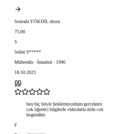
Sonraki
YÖKDİL
skoru
75,00
S
Selim
S*****
Mühendis · İstanbul · 1996
18.10.2025
ben hiç böyle beklemiyordum gercekten
cok öğretici bilgilerle videolarla dolu cok
begendim
F