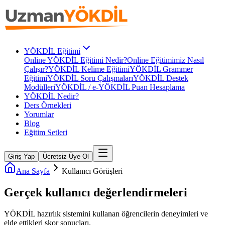
YÖKDİL Eğitimi
Online YÖKDİL Eğitimi Nedir?
Online Eğitimimiz Nasıl
Çalışır?
YÖKDİL Kelime Eğitimi
YÖKDİL Grammer
Eğitimi
YÖKDİL Soru Çalışmaları
YÖKDİL Destek
Modülleri
YÖKDİL / e-YÖKDİL Puan Hesaplama
YÖKDİL Nedir?
Ders Örnekleri
Yorumlar
Blog
Eğitim Setleri
Giriş Yap
Ücretsiz Üye Ol
Ana Sayfa
Kullanıcı Görüşleri
Gerçek kullanıcı
değerlendirmeleri
YÖKDİL
hazırlık sistemini kullanan öğrencilerin deneyimleri ve
elde ettikleri skor sonuçları.