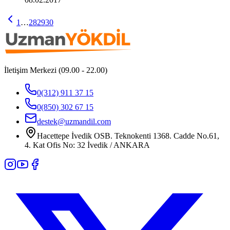
1
…
28
29
30
İletişim Merkezi (09.00 - 22.00)
0(312) 911 37 15
0(850) 302 67 15
destek@uzmandil.com
Hacettepe İvedik OSB. Teknokenti 1368. Cadde No.61,
4. Kat Ofis No: 32 İvedik / ANKARA