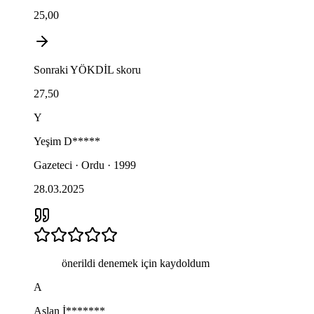
25,00
Sonraki
YÖKDİL
skoru
27,50
Y
Yeşim
D*****
Gazeteci · Ordu · 1999
28.03.2025
önerildi denemek için kaydoldum
A
Aslan
İ*******