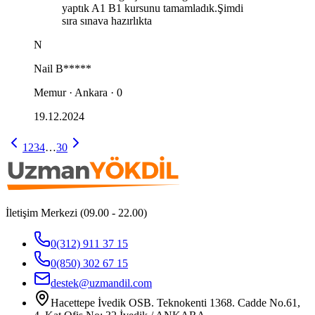
yaptık A1 B1 kursunu tamamladık.Şimdi
sıra sınava hazırlıkta
N
Nail
B*****
Memur · Ankara · 0
19.12.2024
1
2
3
4
…
30
İletişim Merkezi (09.00 - 22.00)
0(312) 911 37 15
0(850) 302 67 15
destek@uzmandil.com
Hacettepe İvedik OSB. Teknokenti 1368. Cadde No.61,