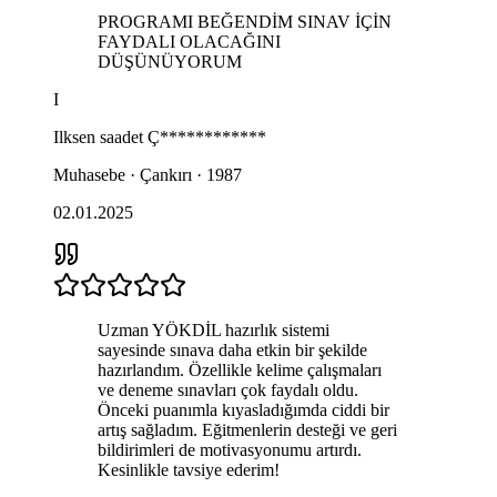
PROGRAMI BEĞENDİM SINAV İÇİN
FAYDALI OLACAĞINI
DÜŞÜNÜYORUM
I
Ilksen saadet
Ç************
Muhasebe · Çankırı · 1987
02.01.2025
Uzman YÖKDİL hazırlık sistemi
sayesinde sınava daha etkin bir şekilde
hazırlandım. Özellikle kelime çalışmaları
ve deneme sınavları çok faydalı oldu.
Önceki puanımla kıyasladığımda ciddi bir
artış sağladım. Eğitmenlerin desteği ve geri
bildirimleri de motivasyonumu artırdı.
Kesinlikle tavsiye ederim!