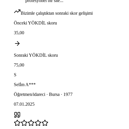
profesyonel bir site...
Bizimle çalıştıktan sonraki skor gelişimi
Önceki
YÖKDİL
skoru
35,00
Sonraki
YÖKDİL
skoru
75,00
S
Selİm
A***
Öğretmen/idareci · Bursa · 1977
07.01.2025