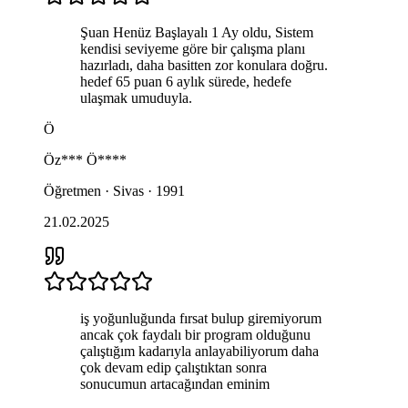
Şuan Henüz Başlayalı 1 Ay oldu, Sistem
kendisi seviyeme göre bir çalışma planı
hazırladı, daha basitten zor konulara doğru.
hedef 65 puan 6 aylık sürede, hedefe
ulaşmak umuduyla.
Ö
Öz***
Ö****
Öğretmen · Sivas · 1991
21.02.2025
iş yoğunluğunda fırsat bulup giremiyorum
ancak çok faydalı bir program olduğunu
çalıştığım kadarıyla anlayabiliyorum daha
çok devam edip çalıştıktan sonra
sonucumun artacağından eminim