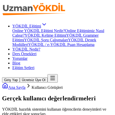
YÖKDİL Eğitimi
Online YÖKDİL Eğitimi Nedir?
Online Eğitimimiz Nasıl
Çalışır?
YÖKDİL Kelime Eğitimi
YÖKDİL Grammer
Eğitimi
YÖKDİL Soru Çalışmaları
YÖKDİL Destek
Modülleri
YÖKDİL / e-YÖKDİL Puan Hesaplama
YÖKDİL Nedir?
Ders Örnekleri
Yorumlar
Blog
Eğitim Setleri
Giriş Yap
Ücretsiz Üye Ol
Ana Sayfa
Kullanıcı Görüşleri
Gerçek kullanıcı
değerlendirmeleri
YÖKDİL
hazırlık sistemini kullanan öğrencilerin deneyimleri ve
elde ettikleri skor sonuçları.