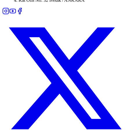
4. Kat Ofis No: 32 İvedik / ANKARA