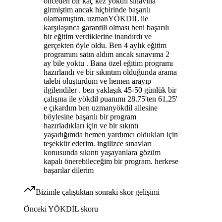
önceden bir kaç kez yökdil sınavına
girmiştim ancak hiçbirinde başarılı
olamamıştım. uzmanYÖKDİL ile
karşılaşınca garantili olması beni başarılı
bir eğitim verdiklerine inandırdı ve
gerçekten öyle oldu. Ben 4 aylık eğitim
programını satın aldım ancak sınavıma 2
ay bile yoktu . Bana özel eğitim programı
hazırlandı ve bir sıkıntım olduğunda arama
talebi oluşturdum ve hemen arayıp
ilgilendiler . ben yaklaşık 45-50 günlük bir
çalışma ile yökdil puanımı 28.75'ten 61,25'
e çıkardım ben uzmanyökdil ailesine
böylesine başarılı bir program
hazırladıkları için ve bir sıkıntı
yaşadığımda hemen yardımcı oldukları için
teşekkür ederim. ingilizce sınavları
konusunda sıkıntı yaşayanlara gözüm
kapalı önerebileceğim bir program. herkese
başarılar dilerim
Bizimle çalıştıktan sonraki skor gelişimi
Önceki
YÖKDİL
skoru