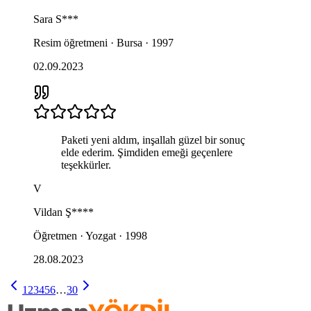
Sara
S***
Resim öğretmeni · Bursa · 1997
02.09.2023
Paketi yeni aldım, inşallah güzel bir sonuç
elde ederim. Şimdiden emeği geçenlere
teşekkürler.
V
Vildan
Ş****
Öğretmen · Yozgat · 1998
28.08.2023
1
2
3
4
5
6
…
30