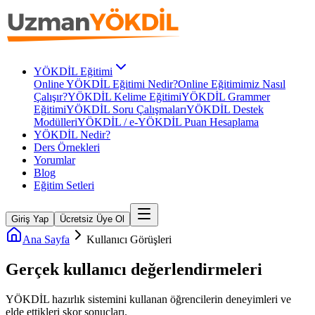
YÖKDİL Eğitimi
Online YÖKDİL Eğitimi Nedir?
Online Eğitimimiz Nasıl
Çalışır?
YÖKDİL Kelime Eğitimi
YÖKDİL Grammer
Eğitimi
YÖKDİL Soru Çalışmaları
YÖKDİL Destek
Modülleri
YÖKDİL / e-YÖKDİL Puan Hesaplama
YÖKDİL Nedir?
Ders Örnekleri
Yorumlar
Blog
Eğitim Setleri
Giriş Yap
Ücretsiz Üye Ol
Ana Sayfa
Kullanıcı Görüşleri
Gerçek kullanıcı
değerlendirmeleri
YÖKDİL
hazırlık sistemini kullanan öğrencilerin deneyimleri ve
elde ettikleri skor sonuçları.