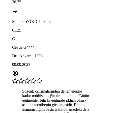
28,75
Sonraki
YÖKDİL
skoru
61,25
C
Ceyda
G****
Dr · Ankara · 1998
09.09.2023
Sözcük çalışmalarından denemelerine
kadar müthiş emeğin ürünü bir site. Bütün
eğitmenler bilir ki eğitimde iddialı olmak
aslında tecrübenin göstergesidir. Benim
inanamadığım başta taahhütnamedeki ders