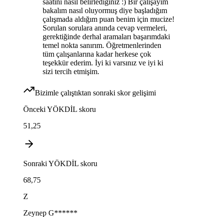
saatini nasıl belirlediğiniz :) Bir çalışayım
bakalım nasıl oluyormuş diye başladığım
çalışmada aldığım puan benim için mucize!
Sorulan sorulara anında cevap vermeleri,
gerektiğinde derhal aramaları başarımdaki
temel nokta sanırım. Öğretmenlerinden
tüm çalışanlarına kadar herkese çok
teşekkür ederim. İyi ki varsınız ve iyi ki
sizi tercih etmişim.
Bizimle çalıştıktan sonraki skor gelişimi
Önceki
YÖKDİL
skoru
51,25
Sonraki
YÖKDİL
skoru
68,75
Z
Zeynep
G******