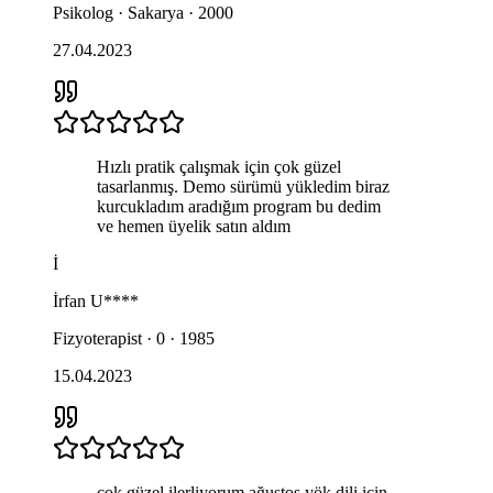
Psikolog · Sakarya · 2000
27.04.2023
Hızlı pratik çalışmak için çok güzel
tasarlanmış. Demo sürümü yükledim biraz
kurcukladım aradığım program bu dedim
ve hemen üyelik satın aldım
İ
İrfan
U****
Fizyoterapist · 0 · 1985
15.04.2023
çok güzel ilerliyorum ağustos yök dili için