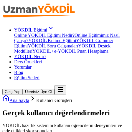
YÖKDİL Eğitimi
Online YÖKDİL Eğitimi Nedir?
Online Eğitimimiz Nasıl
Çalışır?
YÖKDİL Kelime Eğitimi
YÖKDİL Grammer
Eğitimi
YÖKDİL Soru Çalışmaları
YÖKDİL Destek
Modülleri
YÖKDİL / e-YÖKDİL Puan Hesaplama
YÖKDİL Nedir?
Ders Örnekleri
Yorumlar
Blog
Eğitim Setleri
Giriş Yap
Ücretsiz Üye Ol
Ana Sayfa
Kullanıcı Görüşleri
Gerçek kullanıcı
değerlendirmeleri
YÖKDİL
hazırlık sistemini kullanan öğrencilerin deneyimleri ve
elde ettikleri skor sonuçları.