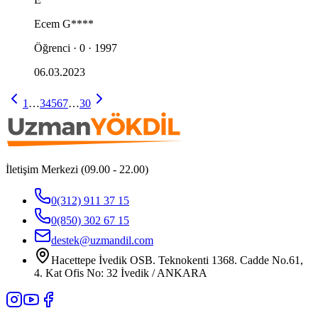
Ecem
G****
Öğrenci · 0 · 1997
06.03.2023
1
…
3
4
5
6
7
…
30
İletişim Merkezi (09.00 - 22.00)
0(312) 911 37 15
0(850) 302 67 15
destek@uzmandil.com
Hacettepe İvedik OSB. Teknokenti 1368. Cadde No.61,
4. Kat Ofis No: 32 İvedik / ANKARA