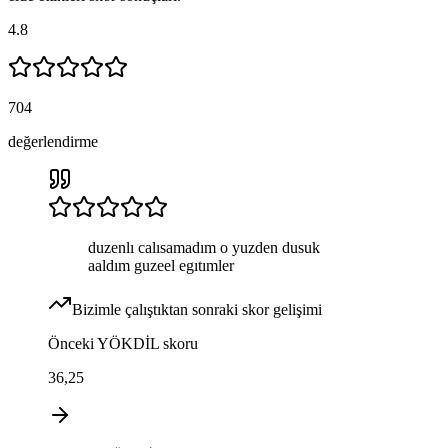
4.8
704
değerlendirme
duzenlı calısamadım o yuzden dusuk
aaldım guzeel egıtımler
Bizimle çalıştıktan sonraki skor gelişimi
Önceki
YÖKDİL
skoru
36,25