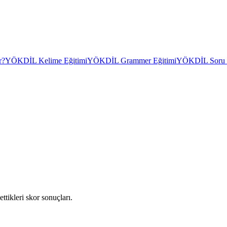
r?
YÖKDİL Kelime Eğitimi
YÖKDİL Grammer Eğitimi
YÖKDİL Soru Ç
ttikleri skor sonuçları.