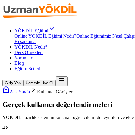
YÖKDİL Eğitimi
Online YÖKDİL Eğitimi Nedir?
Online Eğitimimiz Nasıl Çalışı
Hesaplama
YÖKDİL Nedir?
Ders Örnekleri
Yorumlar
Blog
Eğitim Setleri
Giriş Yap
Ücretsiz Üye Ol
Ana Sayfa
Kullanıcı Görüşleri
Gerçek kullanıcı
değerlendirmeleri
YÖKDİL
hazırlık sistemini kullanan öğrencilerin deneyimleri ve elde e
4.8