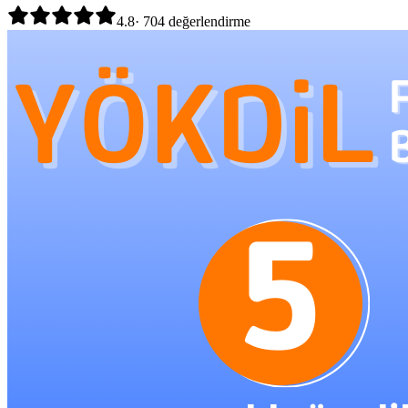
4.8
·
704
değerlendirme