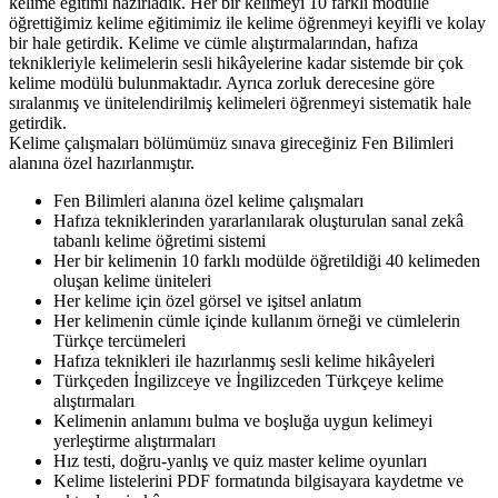
kelime eğitimi hazırladık. Her bir kelimeyi 10 farklı modülle
öğrettiğimiz kelime eğitimimiz ile kelime öğrenmeyi keyifli ve kolay
bir hale getirdik. Kelime ve cümle alıştırmalarından, hafıza
teknikleriyle kelimelerin sesli hikâyelerine kadar sistemde bir çok
kelime modülü bulunmaktadır. Ayrıca zorluk derecesine göre
sıralanmış ve ünitelendirilmiş kelimeleri öğrenmeyi sistematik hale
getirdik.
Kelime çalışmaları bölümümüz sınava gireceğiniz Fen Bilimleri
alanına özel hazırlanmıştır.
Fen Bilimleri alanına özel kelime çalışmaları
Hafıza tekniklerinden yararlanılarak oluşturulan sanal zekâ
tabanlı kelime öğretimi sistemi
Her bir kelimenin 10 farklı modülde öğretildiği 40 kelimeden
oluşan kelime üniteleri
Her kelime için özel görsel ve işitsel anlatım
Her kelimenin cümle içinde kullanım örneği ve cümlelerin
Türkçe tercümeleri
Hafıza teknikleri ile hazırlanmış sesli kelime hikâyeleri
Türkçeden İngilizceye ve İngilizceden Türkçeye kelime
alıştırmaları
Kelimenin anlamını bulma ve boşluğa uygun kelimeyi
yerleştirme alıştırmaları
Hız testi, doğru-yanlış ve quiz master kelime oyunları
Kelime listelerini PDF formatında bilgisayara kaydetme ve