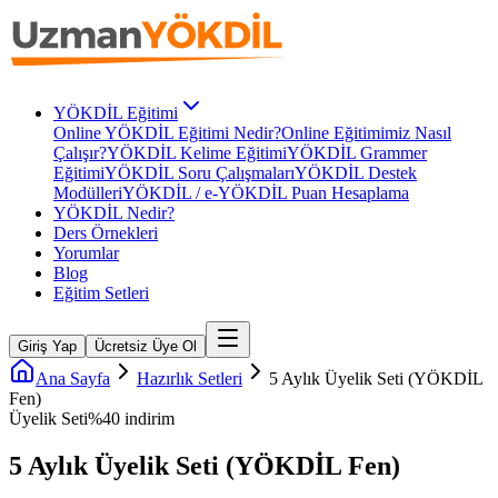
YÖKDİL Eğitimi
Online YÖKDİL Eğitimi Nedir?
Online Eğitimimiz Nasıl
Çalışır?
YÖKDİL Kelime Eğitimi
YÖKDİL Grammer
Eğitimi
YÖKDİL Soru Çalışmaları
YÖKDİL Destek
Modülleri
YÖKDİL / e-YÖKDİL Puan Hesaplama
YÖKDİL Nedir?
Ders Örnekleri
Yorumlar
Blog
Eğitim Setleri
Giriş Yap
Ücretsiz Üye Ol
Ana Sayfa
Hazırlık Setleri
5 Aylık Üyelik Seti (YÖKDİL
Fen)
Üyelik Seti
%
40
indirim
5 Aylık Üyelik Seti (YÖKDİL Fen)