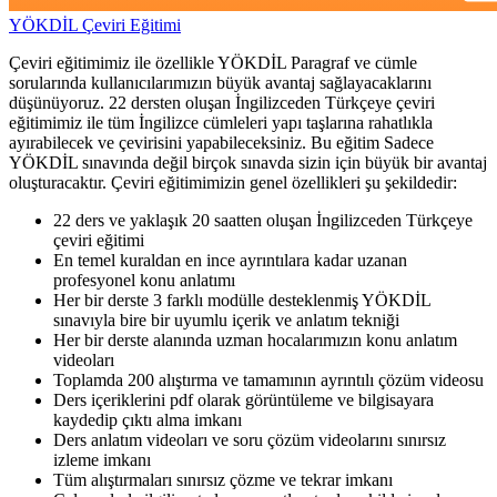
YÖKDİL Çeviri Eğitimi
Çeviri eğitimimiz ile özellikle YÖKDİL Paragraf ve cümle
sorularında kullanıcılarımızın büyük avantaj sağlayacaklarını
düşünüyoruz. 22 dersten oluşan İngilizceden Türkçeye çeviri
eğitimimiz ile tüm İngilizce cümleleri yapı taşlarına rahatlıkla
ayırabilecek ve çevirisini yapabileceksiniz. Bu eğitim Sadece
YÖKDİL sınavında değil birçok sınavda sizin için büyük bir avantaj
oluşturacaktır. Çeviri eğitimimizin genel özellikleri şu şekildedir:
22 ders ve yaklaşık 20 saatten oluşan İngilizceden Türkçeye
çeviri eğitimi
En temel kuraldan en ince ayrıntılara kadar uzanan
profesyonel konu anlatımı
Her bir derste 3 farklı modülle desteklenmiş YÖKDİL
sınavıyla bire bir uyumlu içerik ve anlatım tekniği
Her bir derste alanında uzman hocalarımızın konu anlatım
videoları
Toplamda 200 alıştırma ve tamamının ayrıntılı çözüm videosu
Ders içeriklerini pdf olarak görüntüleme ve bilgisayara
kaydedip çıktı alma imkanı
Ders anlatım videoları ve soru çözüm videolarını sınırsız
izleme imkanı
Tüm alıştırmaları sınırsız çözme ve tekrar imkanı