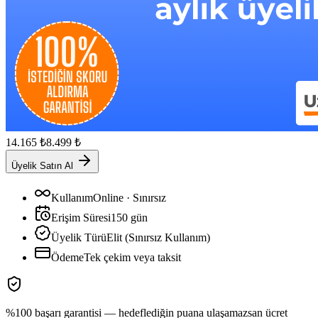
14.165
₺
8.499
₺
Üyelik Satın Al
Kullanım
Online · Sınırsız
Erişim Süresi
150
gün
Üyelik Türü
Elit (Sınırsız Kullanım)
Ödeme
Tek çekim veya taksit
%100 başarı garantisi — hedeflediğin puana ulaşamazsan ücret