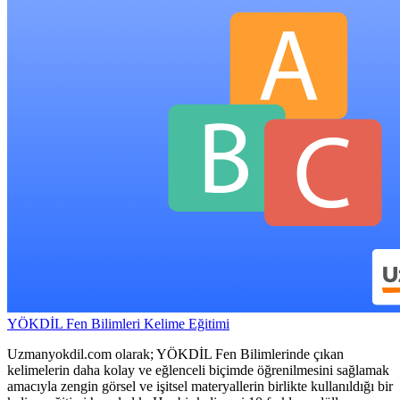
YÖKDİL Fen Bilimleri Kelime Eğitimi
Uzmanyokdil.com olarak; YÖKDİL Fen Bilimlerinde çıkan
kelimelerin daha kolay ve eğlenceli biçimde öğrenilmesini sağlamak
amacıyla zengin görsel ve işitsel materyallerin birlikte kullanıldığı bir