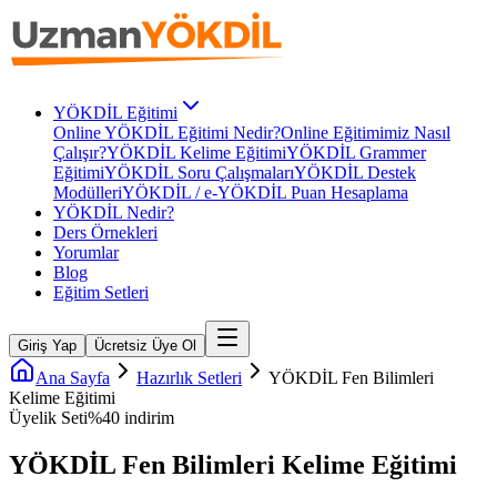
YÖKDİL Eğitimi
Online YÖKDİL Eğitimi Nedir?
Online Eğitimimiz Nasıl
Çalışır?
YÖKDİL Kelime Eğitimi
YÖKDİL Grammer
Eğitimi
YÖKDİL Soru Çalışmaları
YÖKDİL Destek
Modülleri
YÖKDİL / e-YÖKDİL Puan Hesaplama
YÖKDİL Nedir?
Ders Örnekleri
Yorumlar
Blog
Eğitim Setleri
Giriş Yap
Ücretsiz Üye Ol
Ana Sayfa
Hazırlık Setleri
YÖKDİL Fen Bilimleri
Kelime Eğitimi
Üyelik Seti
%
40
indirim
YÖKDİL Fen Bilimleri Kelime Eğitimi