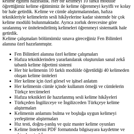
kelime eğitimi hazırladık. Her bir kelimeyi 10 farklı modülle
öğrettiğimiz kelime eğitimimiz ile kelime öğrenmeyi keyifli ve kolay
bir hale getirdik. Kelime ve cümle alıştırmalarından, hafıza
teknikleriyle kelimelerin sesli hikâyelerine kadar sistemde bir çok
kelime modülü bulunmaktadır. Ayrıca zorluk derecesine göre
sıralanmış ve ünitelendirilmiş kelimeleri öğrenmeyi sistematik hale
getirdik.
Kelime çalışmaları bölümümüz sınava gireceğiniz Fen Bilimleri
alanına özel hazırlanmıştır.
Fen Bilimleri alanına özel kelime çalışmaları
Hafıza tekniklerinden yararlanılarak oluşturulan sanal zekâ
tabanlı kelime öğretimi sistemi
Her bir kelimenin 10 farklı modülde öğretildiği 40 kelimeden
oluşan kelime üniteleri
Her kelime için özel görsel ve işitsel anlatım
Her kelimenin cümle içinde kullanım örneği ve cümlelerin
Türkçe tercümeleri
Hafıza teknikleri ile hazırlanmış sesli kelime hikâyeleri
Türkçeden İngilizceye ve İngilizceden Türkçeye kelime
alıştırmaları
Kelimenin anlamını bulma ve boşluğa uygun kelimeyi
yerleştirme alıştırmaları
Hız testi, doğru-yanlış ve quiz master kelime oyunları
Kelime listelerini PDF formatında bilgisayara kaydetme ve