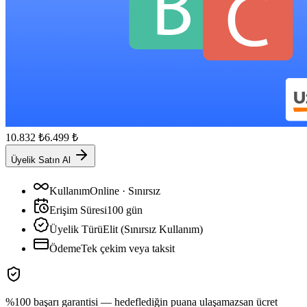
10.832
₺
6.499
₺
Üyelik Satın Al
Kullanım
Online · Sınırsız
Erişim Süresi
100
gün
Üyelik Türü
Elit (Sınırsız Kullanım)
Ödeme
Tek çekim veya taksit
%100 başarı garantisi — hedeflediğin puana ulaşamazsan ücret