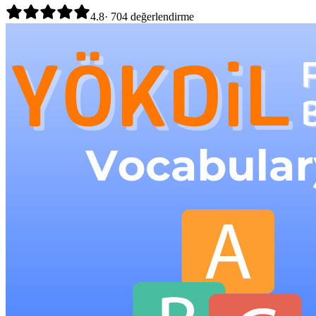
4.8
·
704
değerlendirme