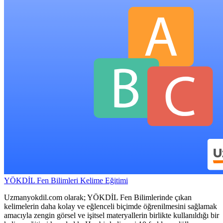
YÖKDİL Fen Bilimleri Kelime Eğitimi
Uzmanyokdil.com olarak; YÖKDİL Fen Bilimlerinde çıkan
kelimelerin daha kolay ve eğlenceli biçimde öğrenilmesini sağlamak
amacıyla zengin görsel ve işitsel materyallerin birlikte kullanıldığı bir