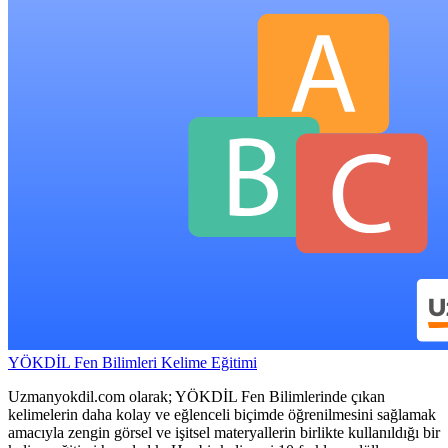
YÖKDİL Fen Bilimleri Kelime Eğitimi
Uzmanyokdil.com olarak; YÖKDİL Fen Bilimlerinde çıkan
kelimelerin daha kolay ve eğlenceli biçimde öğrenilmesini sağlamak
amacıyla zengin görsel ve işitsel materyallerin birlikte kullanıldığı bir