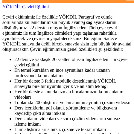
YÖKDİL Çeviri Eğitimi
Çeviri eğitimimiz ile özellikle YÖKDİL Paragraf ve cümle
sorularında kullanıcılarımızın büyük avantaj sağlayacaklarını
düşünüyoruz. 22 dersten oluşan İngilizceden Türkçeye çeviri
eğitimimiz ile tüm İngilizce cümleleri yapı taşlarına rahatlıkla
ayırabilecek ve çevirisini yapabileceksiniz. Bu eğitim Sadece
YÖKDİL sınavında değil birçok sınavda sizin için büyük bir avantaj
oluşturacaktır. Çeviri eğitimimizin genel özellikleri şu şekildedir:
22 ders ve yaklaşık 20 saatten oluşan İngilizceden Türkçeye
çeviri eğitimi
En temel kuraldan en ince ayrıntılara kadar uzanan
profesyonel konu anlatımı
Her bir derste 3 farklı modülle desteklenmiş YÖKDİL
sınavıyla bire bir uyumlu içerik ve anlatım tekniği
Her bir derste alanında uzman hocalarımızın konu anlatım
videoları
Toplamda 200 alıştırma ve tamamının ayrıntılı çözüm videosu
Ders içeriklerini pdf olarak görüntüleme ve bilgisayara
kaydedip çıktı alma imkanı
Ders anlatım videoları ve soru çözüm videolarını sınırsız
izleme imkanı
Tüm alıştırmaları sınırsız çözme ve tekrar imkanı