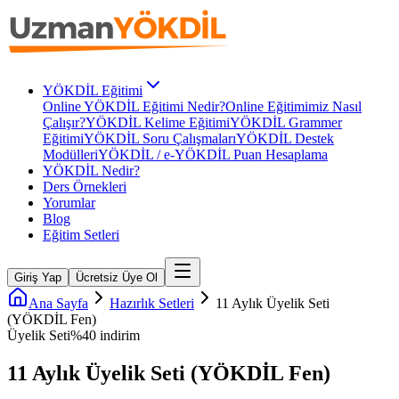
YÖKDİL Eğitimi
Online YÖKDİL Eğitimi Nedir?
Online Eğitimimiz Nasıl
Çalışır?
YÖKDİL Kelime Eğitimi
YÖKDİL Grammer
Eğitimi
YÖKDİL Soru Çalışmaları
YÖKDİL Destek
Modülleri
YÖKDİL / e-YÖKDİL Puan Hesaplama
YÖKDİL Nedir?
Ders Örnekleri
Yorumlar
Blog
Eğitim Setleri
Giriş Yap
Ücretsiz Üye Ol
Ana Sayfa
Hazırlık Setleri
11 Aylık Üyelik Seti
(YÖKDİL Fen)
Üyelik Seti
%
40
indirim
11 Aylık Üyelik Seti (YÖKDİL Fen)