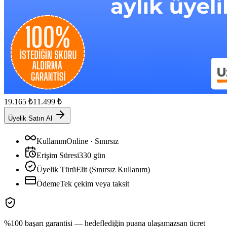
19.165
₺
11.499
₺
Üyelik Satın Al
Kullanım
Online · Sınırsız
Erişim Süresi
330
gün
Üyelik Türü
Elit (Sınırsız Kullanım)
Ödeme
Tek çekim veya taksit
%100 başarı garantisi — hedeflediğin puana ulaşamazsan ücret