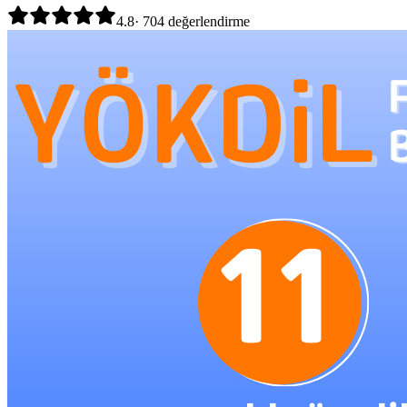
4.8
·
704
değerlendirme