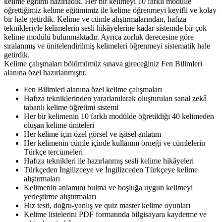
kelime eğitimi hazırladık. Her bir kelimeyi 10 farklı modülle
öğrettiğimiz kelime eğitimimiz ile kelime öğrenmeyi keyifli ve kolay
bir hale getirdik. Kelime ve cümle alıştırmalarından, hafıza
teknikleriyle kelimelerin sesli hikâyelerine kadar sistemde bir çok
kelime modülü bulunmaktadır. Ayrıca zorluk derecesine göre
sıralanmış ve ünitelendirilmiş kelimeleri öğrenmeyi sistematik hale
getirdik.
Kelime çalışmaları bölümümüz sınava gireceğiniz Fen Bilimleri
alanına özel hazırlanmıştır.
Fen Bilimleri alanına özel kelime çalışmaları
Hafıza tekniklerinden yararlanılarak oluşturulan sanal zekâ
tabanlı kelime öğretimi sistemi
Her bir kelimenin 10 farklı modülde öğretildiği 40 kelimeden
oluşan kelime üniteleri
Her kelime için özel görsel ve işitsel anlatım
Her kelimenin cümle içinde kullanım örneği ve cümlelerin
Türkçe tercümeleri
Hafıza teknikleri ile hazırlanmış sesli kelime hikâyeleri
Türkçeden İngilizceye ve İngilizceden Türkçeye kelime
alıştırmaları
Kelimenin anlamını bulma ve boşluğa uygun kelimeyi
yerleştirme alıştırmaları
Hız testi, doğru-yanlış ve quiz master kelime oyunları
Kelime listelerini PDF formatında bilgisayara kaydetme ve