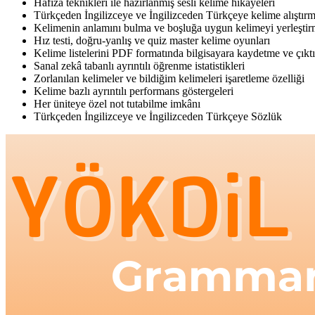
Hafıza teknikleri ile hazırlanmış sesli kelime hikâyeleri
Türkçeden İngilizceye ve İngilizceden Türkçeye kelime alıştırm
Kelimenin anlamını bulma ve boşluğa uygun kelimeyi yerleştirm
Hız testi, doğru-yanlış ve quiz master kelime oyunları
Kelime listelerini PDF formatında bilgisayara kaydetme ve çıkt
Sanal zekâ tabanlı ayrıntılı öğrenme istatistikleri
Zorlanılan kelimeler ve bildiğim kelimeleri işaretleme özelliği
Kelime bazlı ayrıntılı performans göstergeleri
Her üniteye özel not tutabilme imkânı
Türkçeden İngilizceye ve İngilizceden Türkçeye Sözlük