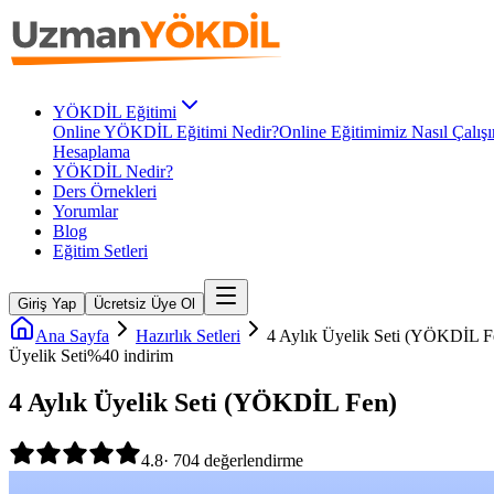
YÖKDİL Eğitimi
Online YÖKDİL Eğitimi Nedir?
Online Eğitimimiz Nasıl Çalışı
Hesaplama
YÖKDİL Nedir?
Ders Örnekleri
Yorumlar
Blog
Eğitim Setleri
Giriş Yap
Ücretsiz Üye Ol
Ana Sayfa
Hazırlık Setleri
4 Aylık Üyelik Seti (YÖKDİL F
Üyelik Seti
%
40
indirim
4 Aylık Üyelik Seti (YÖKDİL Fen)
4.8
·
704
değerlendirme