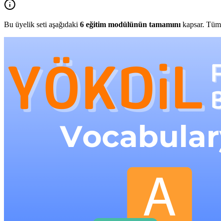
Bu üyelik seti aşağıdaki
6
eğitim modülünün tamamını
kapsar. Tüm 