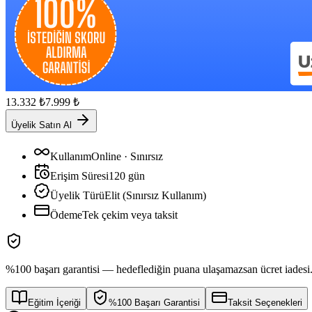
13.332
₺
7.999
₺
Üyelik Satın Al
Kullanım
Online · Sınırsız
Erişim Süresi
120
gün
Üyelik Türü
Elit (Sınırsız Kullanım)
Ödeme
Tek çekim veya taksit
%100 başarı garantisi — hedeflediğin puana ulaşamazsan ücret iadesi
Eğitim İçeriği
%100 Başarı Garantisi
Taksit Seçenekleri