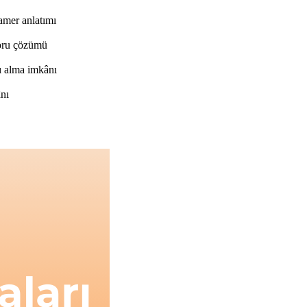
ramer anlatımı
soru çözümü
ı alma imkânı
ânı