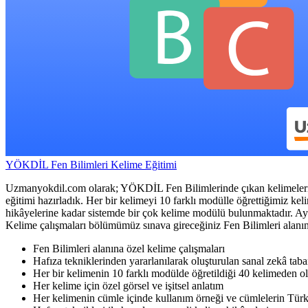
YÖKDİL Fen Bilimleri Kelime Eğitimi
Uzmanyokdil.com olarak; YÖKDİL Fen Bilimlerinde çıkan kelimelerin da
eğitimi hazırladık. Her bir kelimeyi 10 farklı modülle öğrettiğimiz kel
hikâyelerine kadar sistemde bir çok kelime modülü bulunmaktadır. Ayrı
Kelime çalışmaları bölümümüz sınava gireceğiniz Fen Bilimleri alanına
Fen Bilimleri alanına özel kelime çalışmaları
Hafıza tekniklerinden yararlanılarak oluşturulan sanal zekâ taba
Her bir kelimenin 10 farklı modülde öğretildiği 40 kelimeden ol
Her kelime için özel görsel ve işitsel anlatım
Her kelimenin cümle içinde kullanım örneği ve cümlelerin Türk