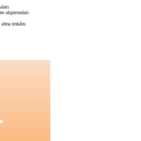
aları
e alıştırmaları
ı alma imkânı