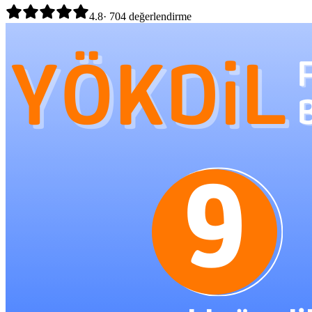
4.8
·
704
değerlendirme