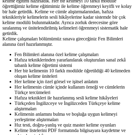
kelime eğitimi hazırladık. Her bir kelimeyi 10 farklı modülle
öğrettiğimiz kelime eğitimimiz ile kelime öğrenmeyi keyifli ve kolay
bir hale getirdik. Kelime ve cümle alıştırmalarından, hafıza
teknikleriyle kelimelerin sesli hikâyelerine kadar sistemde bir çok
kelime modülü bulunmaktadır. Ayrıca zorluk derecesine göre
sıralanmış ve ünitelendirilmiş kelimeleri öğrenmeyi sistematik hale
getirdik.
Kelime çalışmaları bölümümüz sınava gireceğiniz Fen Bilimleri
alanına özel hazırlanmıştır.
Fen Bilimleri alanına özel kelime çalışmaları
Hafıza tekniklerinden yararlanılarak oluşturulan sanal zekâ
tabanlı kelime öğretimi sistemi
Her bir kelimenin 10 farklı modülde öğretildiği 40 kelimeden
oluşan kelime üniteleri
Her kelime için özel görsel ve işitsel anlatım
Her kelimenin cümle içinde kullanım örneği ve cümlelerin
Türkçe tercümeleri
Hafıza teknikleri ile hazırlanmış sesli kelime hikâyeleri
Türkçeden İngilizceye ve İngilizceden Türkçeye kelime
alıştırmaları
Kelimenin anlamını bulma ve boşluğa uygun kelimeyi
yerleştirme alıştırmaları
Hız testi, doğru-yanlış ve quiz master kelime oyunları
Kelime listelerini PDF formatında bilgisayara kaydetme ve