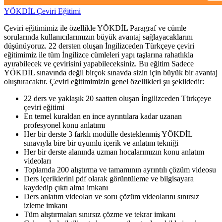
YÖKDİL Çeviri Eğitimi
Çeviri eğitimimiz ile özellikle YÖKDİL Paragraf ve cümle
sorularında kullanıcılarımızın büyük avantaj sağlayacaklarını
düşünüyoruz. 22 dersten oluşan İngilizceden Türkçeye çeviri
eğitimimiz ile tüm İngilizce cümleleri yapı taşlarına rahatlıkla
ayırabilecek ve çevirisini yapabileceksiniz. Bu eğitim Sadece
YÖKDİL sınavında değil birçok sınavda sizin için büyük bir avantaj
oluşturacaktır. Çeviri eğitimimizin genel özellikleri şu şekildedir:
22 ders ve yaklaşık 20 saatten oluşan İngilizceden Türkçeye
çeviri eğitimi
En temel kuraldan en ince ayrıntılara kadar uzanan
profesyonel konu anlatımı
Her bir derste 3 farklı modülle desteklenmiş YÖKDİL
sınavıyla bire bir uyumlu içerik ve anlatım tekniği
Her bir derste alanında uzman hocalarımızın konu anlatım
videoları
Toplamda 200 alıştırma ve tamamının ayrıntılı çözüm videosu
Ders içeriklerini pdf olarak görüntüleme ve bilgisayara
kaydedip çıktı alma imkanı
Ders anlatım videoları ve soru çözüm videolarını sınırsız
izleme imkanı
Tüm alıştırmaları sınırsız çözme ve tekrar imkanı