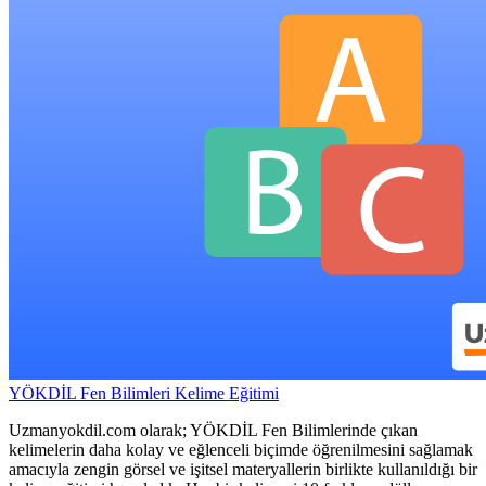
YÖKDİL Fen Bilimleri Kelime Eğitimi
Uzmanyokdil.com olarak; YÖKDİL Fen Bilimlerinde çıkan
kelimelerin daha kolay ve eğlenceli biçimde öğrenilmesini sağlamak
amacıyla zengin görsel ve işitsel materyallerin birlikte kullanıldığı bir