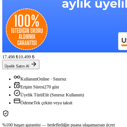
17.498
₺
10.499
₺
Üyelik Satın Al
Kullanım
Online · Sınırsız
Erişim Süresi
270
gün
Üyelik Türü
Elit (Sınırsız Kullanım)
Ödeme
Tek çekim veya taksit
%100 başarı garantisi — hedeflediğin puana ulaşamazsan ücret