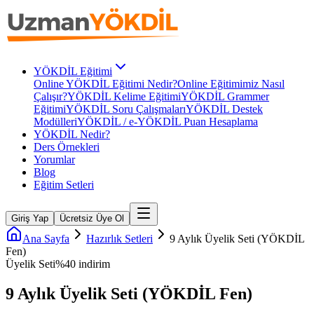
YÖKDİL Eğitimi
Online YÖKDİL Eğitimi Nedir?
Online Eğitimimiz Nasıl
Çalışır?
YÖKDİL Kelime Eğitimi
YÖKDİL Grammer
Eğitimi
YÖKDİL Soru Çalışmaları
YÖKDİL Destek
Modülleri
YÖKDİL / e-YÖKDİL Puan Hesaplama
YÖKDİL Nedir?
Ders Örnekleri
Yorumlar
Blog
Eğitim Setleri
Giriş Yap
Ücretsiz Üye Ol
Ana Sayfa
Hazırlık Setleri
9 Aylık Üyelik Seti (YÖKDİL
Fen)
Üyelik Seti
%
40
indirim
9 Aylık Üyelik Seti (YÖKDİL Fen)