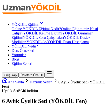
YÖKDİL Eğitimi
Online YÖKDİL Eğitimi Nedir?
Online Eğitimimiz Nasıl
Çalışır?
YÖKDİL Kelime Eğitimi
YÖKDİL Grammer
Eğitimi
YÖKDİL Soru Çalışmaları
YÖKDİL Destek
Modülleri
YÖKDİL / e-YÖKDİL Puan Hesaplama
YÖKDİL Nedir?
Ders Örnekleri
Yorumlar
Blog
Eğitim Setleri
Giriş Yap
Ücretsiz Üye Ol
Ana Sayfa
Hazırlık Setleri
6 Aylık Üyelik Seti (YÖKDİL
Fen)
Üyelik Seti
%
40
indirim
6 Aylık Üyelik Seti (YÖKDİL Fen)