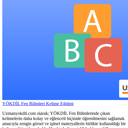
YÖKDİL Fen Bilimleri Kelime Eğitimi
Uzmanyokdil.com olarak; YÖKDİL Fen Bilimlerinde çıkan
kelimelerin daha kolay ve eğlenceli biçimde öğrenilmesini sağlamak
amacıyla zengin görsel ve işitsel materyallerin birlikte kullanıldığı bir