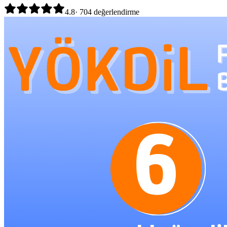
4.8
·
704
değerlendirme