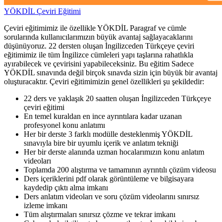
YÖKDİL Çeviri Eğitimi
Çeviri eğitimimiz ile özellikle YÖKDİL Paragraf ve cümle
sorularında kullanıcılarımızın büyük avantaj sağlayacaklarını
düşünüyoruz. 22 dersten oluşan İngilizceden Türkçeye çeviri
eğitimimiz ile tüm İngilizce cümleleri yapı taşlarına rahatlıkla
ayırabilecek ve çevirisini yapabileceksiniz. Bu eğitim Sadece
YÖKDİL sınavında değil birçok sınavda sizin için büyük bir avantaj
oluşturacaktır. Çeviri eğitimimizin genel özellikleri şu şekildedir:
22 ders ve yaklaşık 20 saatten oluşan İngilizceden Türkçeye
çeviri eğitimi
En temel kuraldan en ince ayrıntılara kadar uzanan
profesyonel konu anlatımı
Her bir derste 3 farklı modülle desteklenmiş YÖKDİL
sınavıyla bire bir uyumlu içerik ve anlatım tekniği
Her bir derste alanında uzman hocalarımızın konu anlatım
videoları
Toplamda 200 alıştırma ve tamamının ayrıntılı çözüm videosu
Ders içeriklerini pdf olarak görüntüleme ve bilgisayara
kaydedip çıktı alma imkanı
Ders anlatım videoları ve soru çözüm videolarını sınırsız
izleme imkanı
Tüm alıştırmaları sınırsız çözme ve tekrar imkanı