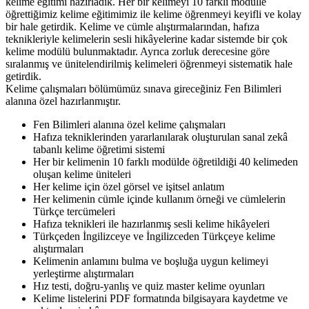
kelime eğitimi hazırladık. Her bir kelimeyi 10 farklı modülle
öğrettiğimiz kelime eğitimimiz ile kelime öğrenmeyi keyifli ve kolay
bir hale getirdik. Kelime ve cümle alıştırmalarından, hafıza
teknikleriyle kelimelerin sesli hikâyelerine kadar sistemde bir çok
kelime modülü bulunmaktadır. Ayrıca zorluk derecesine göre
sıralanmış ve ünitelendirilmiş kelimeleri öğrenmeyi sistematik hale
getirdik.
Kelime çalışmaları bölümümüz sınava gireceğiniz Fen Bilimleri
alanına özel hazırlanmıştır.
Fen Bilimleri alanına özel kelime çalışmaları
Hafıza tekniklerinden yararlanılarak oluşturulan sanal zekâ
tabanlı kelime öğretimi sistemi
Her bir kelimenin 10 farklı modülde öğretildiği 40 kelimeden
oluşan kelime üniteleri
Her kelime için özel görsel ve işitsel anlatım
Her kelimenin cümle içinde kullanım örneği ve cümlelerin
Türkçe tercümeleri
Hafıza teknikleri ile hazırlanmış sesli kelime hikâyeleri
Türkçeden İngilizceye ve İngilizceden Türkçeye kelime
alıştırmaları
Kelimenin anlamını bulma ve boşluğa uygun kelimeyi
yerleştirme alıştırmaları
Hız testi, doğru-yanlış ve quiz master kelime oyunları
Kelime listelerini PDF formatında bilgisayara kaydetme ve