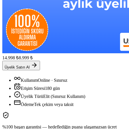
14.998
₺
8.999
₺
Üyelik Satın Al
Kullanım
Online · Sınırsız
Erişim Süresi
180
gün
Üyelik Türü
Elit (Sınırsız Kullanım)
Ödeme
Tek çekim veya taksit
%100 başarı garantisi — hedeflediğin puana ulaşamazsan ücret