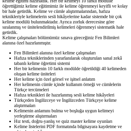
kelime eğitimi hazırladık. Her bir kelimeyi 10 farklı modülle
öğrettiğimiz kelime eğitimimiz ile kelime öğrenmeyi keyifli ve kolay
bir hale getirdik. Kelime ve cümle alıştırmalarından, hafıza
teknikleriyle kelimelerin sesli hikâyelerine kadar sistemde bir çok
kelime modülü bulunmaktadır. Ayrıca zorluk derecesine göre
sıralanmış ve ünitelendirilmiş kelimeleri öğrenmeyi sistematik hale
getirdik.
Kelime çalışmaları bölümümüz sınava gireceğiniz Fen Bilimleri
alanına özel hazırlanmıştır.
Fen Bilimleri alanına özel kelime çalışmaları
Hafıza tekniklerinden yararlanılarak oluşturulan sanal zekâ
tabanlı kelime öğretimi sistemi
Her bir kelimenin 10 farklı modülde öğretildiği 40 kelimeden
oluşan kelime üniteleri
Her kelime için özel görsel ve işitsel anlatım
Her kelimenin cümle içinde kullanım örneği ve cümlelerin
Türkçe tercümeleri
Hafıza teknikleri ile hazırlanmış sesli kelime hikâyeleri
Türkçeden İngilizceye ve İngilizceden Türkçeye kelime
alıştırmaları
Kelimenin anlamını bulma ve boşluğa uygun kelimeyi
yerleştirme alıştırmaları
Hız testi, doğru-yanlış ve quiz master kelime oyunları
Kelime listelerini PDF formatında bilgisayara kaydetme ve