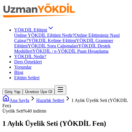
YÖKDİL Eğitimi
Online YÖKDİL Eğitimi Nedir?
Online Eğitimimiz Nasıl
Çalışır?
YÖKDİL Kelime Eğitimi
YÖKDİL Grammer
Eğitimi
YÖKDİL Soru Çalışmaları
YÖKDİL Destek
Modülleri
YÖKDİL / e-YÖKDİL Puan Hesaplama
YÖKDİL Nedir?
Ders Örnekleri
Yorumlar
Blog
Eğitim Setleri
Giriş Yap
Ücretsiz Üye Ol
Ana Sayfa
Hazırlık Setleri
1 Aylık Üyelik Seti (YÖKDİL
Fen)
Üyelik Seti
%
40
indirim
1 Aylık Üyelik Seti (YÖKDİL Fen)