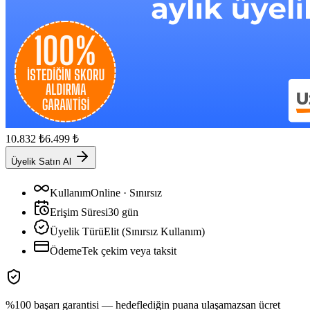
10.832
₺
6.499
₺
Üyelik Satın Al
Kullanım
Online · Sınırsız
Erişim Süresi
30
gün
Üyelik Türü
Elit (Sınırsız Kullanım)
Ödeme
Tek çekim veya taksit
%100 başarı garantisi — hedeflediğin puana ulaşamazsan ücret