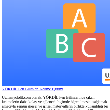
YÖKDİL Fen Bilimleri Kelime Eğitimi
Uzmanyokdil.com olarak; YÖKDİL Fen Bilimlerinde çıkan
kelimelerin daha kolay ve eğlenceli biçimde öğrenilmesini sağlamak
amacıyla zengin görsel ve işitsel materyallerin birlikte kullanıldığı bir