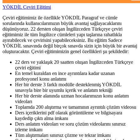
YÖKDİL Çeviri Eğitimi
Çeviri eğitimimiz ile özellikle YÖKDİL Paragraf ve cümle
sorularında kullanıcılarımızın büyük avantaj sağlayacaklarını
düşünüyoruz. 22 dersten oluşan İngilizceden Türkçeye çeviri
eğitimimiz ile tüm İngilizce cümleleri yapı taşlarına rahatlıkla
ayırabilecek ve çevirisini yapabileceksiniz. Bu eğitim Sadece
YÖKDİL sınavında değil birçok sınavda sizin için büyük bir avantaj
oluşturacaktır. Çeviri eğitimimizin genel özellikleri şu şekildedir:
22 ders ve yaklaşık 20 saatten oluşan İngilizceden Türkçeye
çeviri eğitimi
En temel kuraldan en ince ayrıntılara kadar uzanan
profesyonel konu anlatımı
Her bir derste 3 farklı modülle desteklenmiş YÖKDİL
sınavıyla bire bir uyumlu içerik ve anlatım tekniği
Her bir derste alanında uzman hocalarımızın konu anlatım
videoları
Toplamda 200 alıştırma ve tamamının ayrıntılı çözüm videosu
Ders içeriklerini pdf olarak görüntüleme ve bilgisayara
kaydedip çıktı alma imkanı
Ders anlatım videoları ve soru çözüm videolarını sınırsız
izleme imkanı
Tüm alıştırmaları sınırsız çözme ve tekrar imkanı