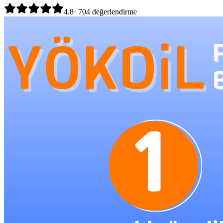
4.8
·
704
değerlendirme