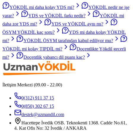
YÖKDİL mi daha kolay YDS mi?
YÖKDİL nedir ne işe
yarar?
YDS ve YÖKDİL farkı nedir?
YÖKDİL mi
daha zor YDS mi?
YDS ve YÖKDİL aynı mı?
ÖSYM YÖKDİL kaç soru?
YDS mi daha kolay YÖKDİL
mi?
YÖKDİL ÖSYM tarafından kabul ediliyor mu?
YÖKDİL mi kolay TIPDİL mi?
Doçentlikte Yökdil geçerli
mi?
Doçentlik yabancı dil puanı kaç?
İletişim Merkezi (09.00 - 22.00)
0(312) 911 37 15
0(850) 302 67 15
destek@uzmandil.com
Hacettepe İvedik OSB. Teknokenti 1368. Cadde No.61,
4. Kat Ofis No: 32 İvedik / ANKARA