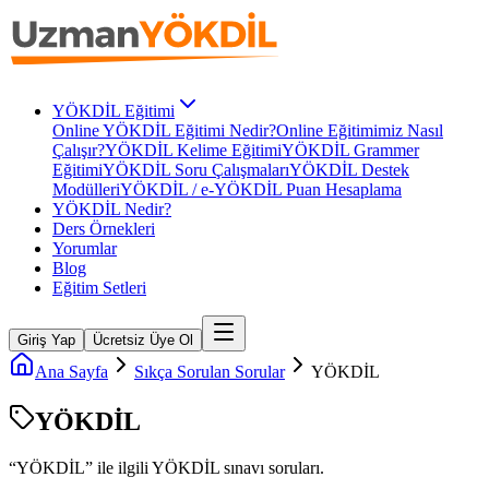
YÖKDİL Eğitimi
Online YÖKDİL Eğitimi Nedir?
Online Eğitimimiz Nasıl
Çalışır?
YÖKDİL Kelime Eğitimi
YÖKDİL Grammer
Eğitimi
YÖKDİL Soru Çalışmaları
YÖKDİL Destek
Modülleri
YÖKDİL / e-YÖKDİL Puan Hesaplama
YÖKDİL Nedir?
Ders Örnekleri
Yorumlar
Blog
Eğitim Setleri
Giriş Yap
Ücretsiz Üye Ol
Ana Sayfa
Sıkça Sorulan Sorular
YÖKDİL
YÖKDİL
“
YÖKDİL
” ile ilgili
YÖKDİL
sınavı soruları.