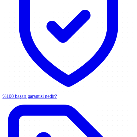
%100 başarı garantisi nedir?