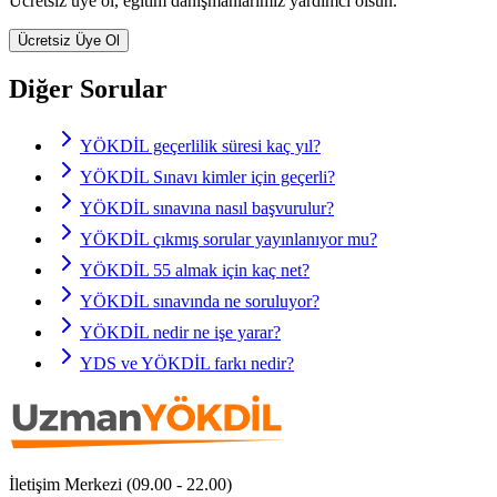
Ücretsiz üye ol, eğitim danışmanlarımız yardımcı olsun.
Ücretsiz Üye Ol
Diğer Sorular
YÖKDİL geçerlilik süresi kaç yıl?
YÖKDİL Sınavı kimler için geçerli?
YÖKDİL sınavına nasıl başvurulur?
YÖKDİL çıkmış sorular yayınlanıyor mu?
YÖKDİL 55 almak için kaç net?
YÖKDİL sınavında ne soruluyor?
YÖKDİL nedir ne işe yarar?
YDS ve YÖKDİL farkı nedir?
İletişim Merkezi (09.00 - 22.00)