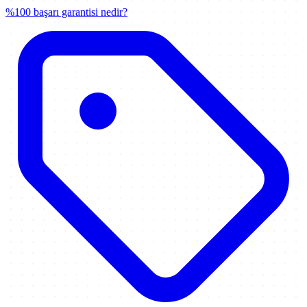
%100 başarı garantisi nedir?