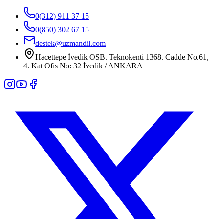
0(312) 911 37 15
0(850) 302 67 15
destek@uzmandil.com
Hacettepe İvedik OSB. Teknokenti 1368. Cadde No.61,
4. Kat Ofis No: 32 İvedik / ANKARA