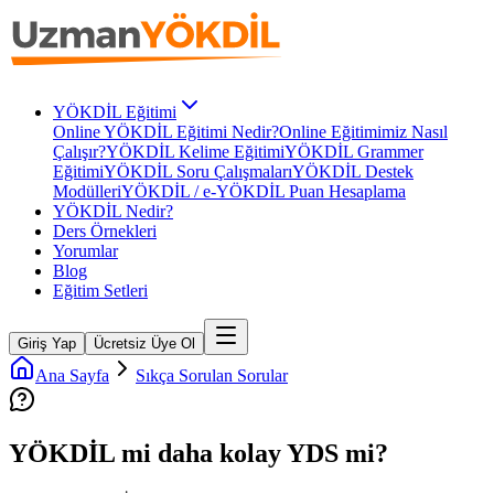
YÖKDİL Eğitimi
Online YÖKDİL Eğitimi Nedir?
Online Eğitimimiz Nasıl
Çalışır?
YÖKDİL Kelime Eğitimi
YÖKDİL Grammer
Eğitimi
YÖKDİL Soru Çalışmaları
YÖKDİL Destek
Modülleri
YÖKDİL / e-YÖKDİL Puan Hesaplama
YÖKDİL Nedir?
Ders Örnekleri
Yorumlar
Blog
Eğitim Setleri
Giriş Yap
Ücretsiz Üye Ol
Ana Sayfa
Sıkça Sorulan Sorular
YÖKDİL mi daha kolay YDS mi?