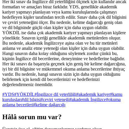
Her iki sınav da İngilizce dil yeterliliğini ölçmek için kullanılır ancak
formatları ve amaçları biraz farklıdır. YDS, genellikle akademik
kariyer yapmayı planlayan veya kamu kuruluşlarında çalışmayı
hedefleyen kişiler tarafından tercih edilir. Sınav daha çok dil bilgisini
ve çeviri yeteneğini ölçer. Bu nedenle, kelime dağarcığı geniş olan
ve dil bilgisinde güçlü olan kişiler için daha uygun olabilir.
YÖKDİL ise daha çok akademik kariyer yapmayı planlayan kişilere
yöneliktir. Sınavın içeriği genellikle akademik metinlerden oluşur.
Bu nedenle, akademik İngilizceye aşina olan ve bu tür metinleri
anlama ve analiz etme yeteneği olan kişiler için daha uygun olabilir.
Hangi sınavın daha kolay olduğunu söylemek zordur çünkü bu,
kişinin İngilizce dil becerilerine, deneyimine ve hedeflerine bağlıdır.
Her iki sınavı da başarıyla geçmek için geniş bir kelime dağarcığına,
iyi bir dil bilgisine ve mükemmel okuma anlama becerilerine ihtiyaç
vardır. Bu nedenle, hangi sınavın sizin için daha uygun olduğunu
belirlemek için kendi dil becerilerinizi ve hedeflerinizi
değerlendirmeniz önemlidir.
#
YDS
#
YÖKDİL
#
İngilizce dil yeterliliği
#
akademik kariyer
#
kamu
kuruluşları
#
dil bilgisi
#
çeviri yeteneği
#
akademik İngilizce
#
okuma
anlama becerileri
#
kelime dağarcığı
Hâlâ sorun mu var?