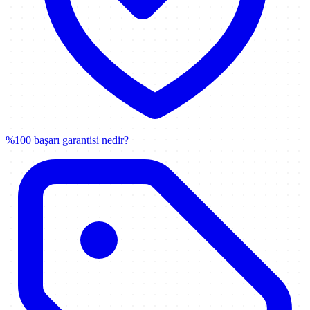
%100 başarı garantisi nedir?