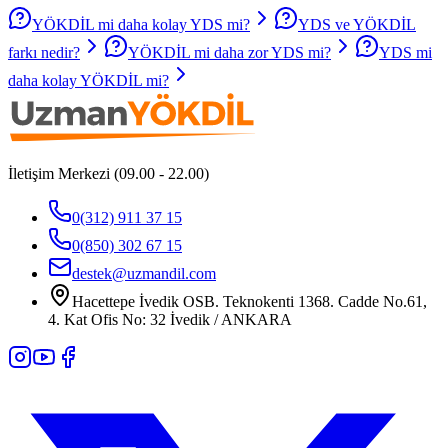
YÖKDİL mi daha kolay YDS mi?
YDS ve YÖKDİL
farkı nedir?
YÖKDİL mi daha zor YDS mi?
YDS mi
daha kolay YÖKDİL mi?
İletişim Merkezi (09.00 - 22.00)
0(312) 911 37 15
0(850) 302 67 15
destek@uzmandil.com
Hacettepe İvedik OSB. Teknokenti 1368. Cadde No.61,
4. Kat Ofis No: 32 İvedik / ANKARA