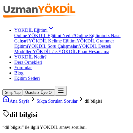
YÖKDİL Eğitimi
Online YÖKDİL Eğitimi Nedir?
Online Eğitimimiz Nasıl
Çalışır?
YÖKDİL Kelime Eğitimi
YÖKDİL Grammer
Eğitimi
YÖKDİL Soru Çalışmaları
YÖKDİL Destek
Modülleri
YÖKDİL / e-YÖKDİL Puan Hesaplama
YÖKDİL Nedir?
Ders Örnekleri
Yorumlar
Blog
Eğitim Setleri
Giriş Yap
Ücretsiz Üye Ol
Ana Sayfa
Sıkça Sorulan Sorular
dil bilgisi
dil bilgisi
“
dil bilgisi
” ile ilgili
YÖKDİL
sınavı soruları.