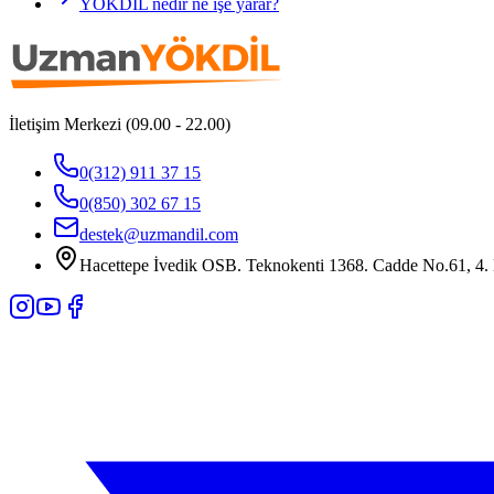
YÖKDİL nedir ne işe yarar?
İletişim Merkezi (09.00 - 22.00)
0(312) 911 37 15
0(850) 302 67 15
destek@uzmandil.com
Hacettepe İvedik OSB. Teknokenti 1368. Cadde No.61, 4