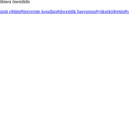
dilmesi önemlidir.
süstü eğitim
#
üniversite koşulları
#
doçentlik başvurusu
#
yükseköğretim
#
s