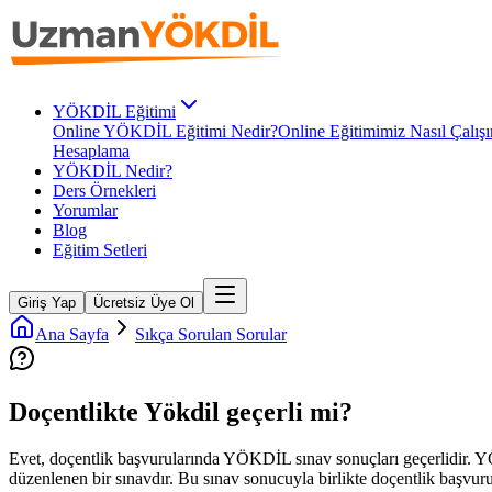
YÖKDİL Eğitimi
Online YÖKDİL Eğitimi Nedir?
Online Eğitimimiz Nasıl Çalışı
Hesaplama
YÖKDİL Nedir?
Ders Örnekleri
Yorumlar
Blog
Eğitim Setleri
Giriş Yap
Ücretsiz Üye Ol
Ana Sayfa
Sıkça Sorulan Sorular
Doçentlikte Yökdil geçerli mi?
Evet, doçentlik başvurularında YÖKDİL sınav sonuçları geçerlidir. YÖ
düzenlenen bir sınavdır. Bu sınav sonucuyla birlikte doçentlik başvurus