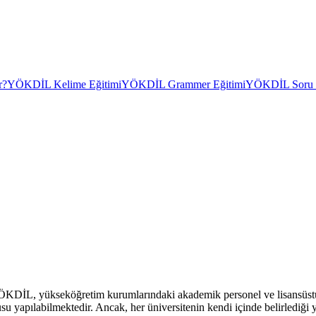
r?
YÖKDİL Kelime Eğitimi
YÖKDİL Grammer Eğitimi
YÖKDİL Soru Ç
KDİL, yükseköğretim kurumlarındaki akademik personel ve lisansüstü eğ
u yapılabilmektedir. Ancak, her üniversitenin kendi içinde belirlediği ya