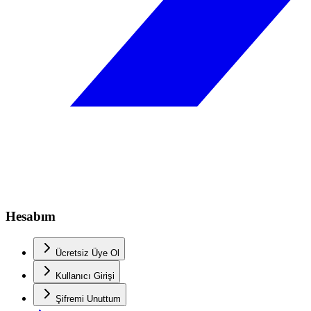
Hesabım
Ücretsiz Üye Ol
Kullanıcı Girişi
Şifremi Unuttum