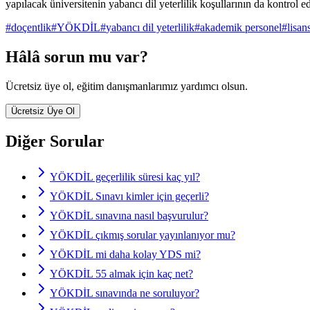
yapılacak üniversitenin yabancı dil yeterlilik koşullarının da kontrol e
#
doçentlik
#
YÖKDİL
#
yabancı dil yeterlilik
#
akademik personel
#
lisan
Hâlâ sorun mu var?
Ücretsiz üye ol, eğitim danışmanlarımız yardımcı olsun.
Ücretsiz Üye Ol
Diğer Sorular
YÖKDİL geçerlilik süresi kaç yıl?
YÖKDİL Sınavı kimler için geçerli?
YÖKDİL sınavına nasıl başvurulur?
YÖKDİL çıkmış sorular yayınlanıyor mu?
YÖKDİL mi daha kolay YDS mi?
YÖKDİL 55 almak için kaç net?
YÖKDİL sınavında ne soruluyor?