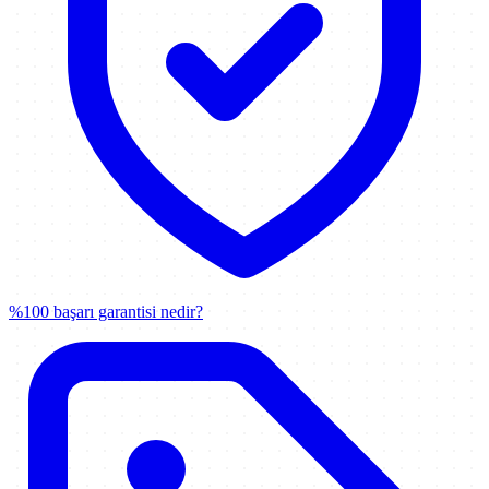
%100 başarı garantisi nedir?