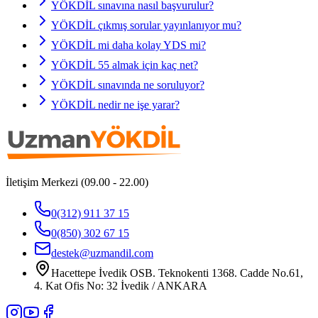
YÖKDİL sınavına nasıl başvurulur?
YÖKDİL çıkmış sorular yayınlanıyor mu?
YÖKDİL mi daha kolay YDS mi?
YÖKDİL 55 almak için kaç net?
YÖKDİL sınavında ne soruluyor?
YÖKDİL nedir ne işe yarar?
İletişim Merkezi (09.00 - 22.00)
0(312) 911 37 15
0(850) 302 67 15
destek@uzmandil.com
Hacettepe İvedik OSB. Teknokenti 1368. Cadde No.61,
4. Kat Ofis No: 32 İvedik / ANKARA