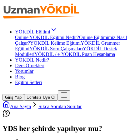
YÖKDİL Eğitimi
Online YÖKDİL Eğitimi Nedir?
Online Eğitimimiz Nasıl
Çalışır?
YÖKDİL Kelime Eğitimi
YÖKDİL Grammer
Eğitimi
YÖKDİL Soru Çalışmaları
YÖKDİL Destek
Modülleri
YÖKDİL / e-YÖKDİL Puan Hesaplama
YÖKDİL Nedir?
Ders Örnekleri
Yorumlar
Blog
Eğitim Setleri
Giriş Yap
Ücretsiz Üye Ol
Ana Sayfa
Sıkça Sorulan Sorular
YDS her şehirde yapılıyor mu?