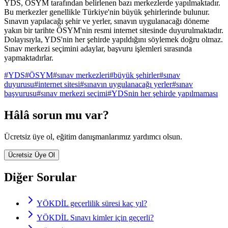
YDS, ÖSYM tarafından belirlenen bazı merkezlerde yapılmaktadır.
Bu merkezler genellikle Türkiye'nin büyük şehirlerinde bulunur.
Sınavın yapılacağı şehir ve yerler, sınavın uygulanacağı döneme
yakın bir tarihte ÖSYM'nin resmi internet sitesinde duyurulmaktadır.
Dolayısıyla, YDS'nin her şehirde yapıldığını söylemek doğru olmaz.
Sınav merkezi seçimini adaylar, başvuru işlemleri sırasında
yapmaktadırlar.
#
YDS
#
ÖSYM
#
sınav merkezleri
#
büyük şehirler
#
sınav
duyurusu
#
internet sitesi
#
sınavın uygulanacağı yerler
#
sınav
başvurusu
#
sınav merkezi seçimi
#
YDSnin her şehirde yapılmaması
Hâlâ sorun mu var?
Ücretsiz üye ol, eğitim danışmanlarımız yardımcı olsun.
Ücretsiz Üye Ol
Diğer Sorular
YÖKDİL geçerlilik süresi kaç yıl?
YÖKDİL Sınavı kimler için geçerli?