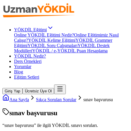
YÖKDİL Eğitimi
Online YÖKDİL Eğitimi Nedir?
Online Eğitimimiz Nasıl
Çalışır?
YÖKDİL Kelime Eğitimi
YÖKDİL Grammer
Eğitimi
YÖKDİL Soru Çalışmaları
YÖKDİL Destek
Modülleri
YÖKDİL / e-YÖKDİL Puan Hesaplama
YÖKDİL Nedir?
Ders Örnekleri
Yorumlar
Blog
Eğitim Setleri
Giriş Yap
Ücretsiz Üye Ol
Ana Sayfa
Sıkça Sorulan Sorular
sınav başvurusu
sınav başvurusu
“
sınav başvurusu
” ile ilgili
YÖKDİL
sınavı soruları.