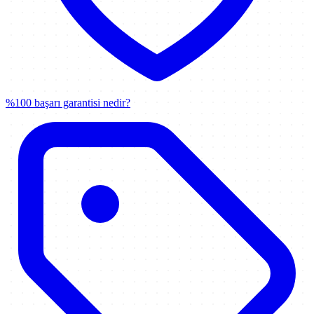
%100 başarı garantisi nedir?