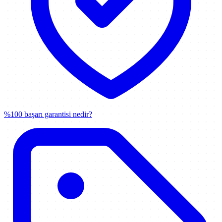
%100 başarı garantisi nedir?