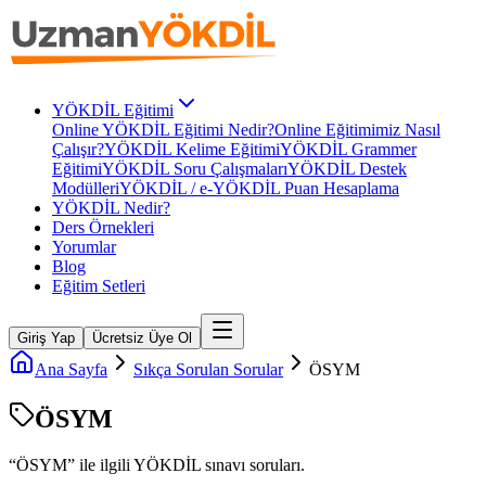
YÖKDİL Eğitimi
Online YÖKDİL Eğitimi Nedir?
Online Eğitimimiz Nasıl
Çalışır?
YÖKDİL Kelime Eğitimi
YÖKDİL Grammer
Eğitimi
YÖKDİL Soru Çalışmaları
YÖKDİL Destek
Modülleri
YÖKDİL / e-YÖKDİL Puan Hesaplama
YÖKDİL Nedir?
Ders Örnekleri
Yorumlar
Blog
Eğitim Setleri
Giriş Yap
Ücretsiz Üye Ol
Ana Sayfa
Sıkça Sorulan Sorular
ÖSYM
ÖSYM
“
ÖSYM
” ile ilgili
YÖKDİL
sınavı soruları.