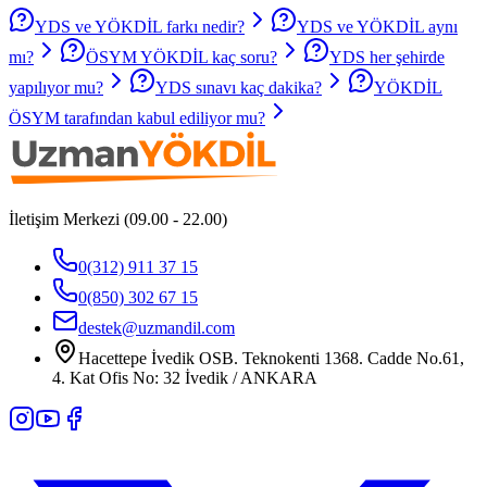
YDS ve YÖKDİL farkı nedir?
YDS ve YÖKDİL aynı
mı?
ÖSYM YÖKDİL kaç soru?
YDS her şehirde
yapılıyor mu?
YDS sınavı kaç dakika?
YÖKDİL
ÖSYM tarafından kabul ediliyor mu?
İletişim Merkezi (09.00 - 22.00)
0(312) 911 37 15
0(850) 302 67 15
destek@uzmandil.com
Hacettepe İvedik OSB. Teknokenti 1368. Cadde No.61,
4. Kat Ofis No: 32 İvedik / ANKARA