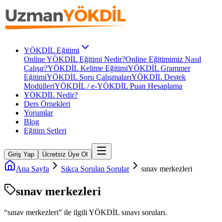
YÖKDİL Eğitimi
Online YÖKDİL Eğitimi Nedir?
Online Eğitimimiz Nasıl
Çalışır?
YÖKDİL Kelime Eğitimi
YÖKDİL Grammer
Eğitimi
YÖKDİL Soru Çalışmaları
YÖKDİL Destek
Modülleri
YÖKDİL / e-YÖKDİL Puan Hesaplama
YÖKDİL Nedir?
Ders Örnekleri
Yorumlar
Blog
Eğitim Setleri
Giriş Yap
Ücretsiz Üye Ol
Ana Sayfa
Sıkça Sorulan Sorular
sınav merkezleri
sınav merkezleri
“
sınav merkezleri
” ile ilgili
YÖKDİL
sınavı soruları.