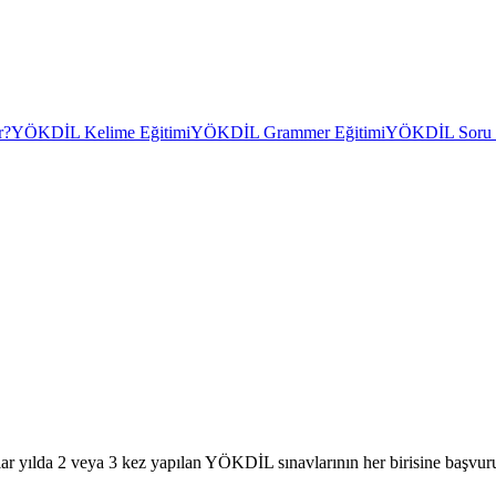
r?
YÖKDİL Kelime Eğitimi
YÖKDİL Grammer Eğitimi
YÖKDİL Soru Ç
ar yılda 2 veya 3 kez yapılan YÖKDİL sınavlarının her birisine başvuru