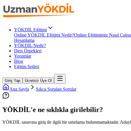
YÖKDİL Eğitimi
Online YÖKDİL Eğitimi Nedir?
Online Eğitimimiz Nasıl Çalışı
Hesaplama
YÖKDİL Nedir?
Ders Örnekleri
Yorumlar
Blog
Eğitim Setleri
Giriş Yap
Ücretsiz Üye Ol
Ana Sayfa
Sıkça Sorulan Sorular
YÖKDİL'e ne sıklıkla girilebilir?
YÖKDİL sınavına giriş ile ilgili bir sınırlama bulunmamaktadır. Adayl