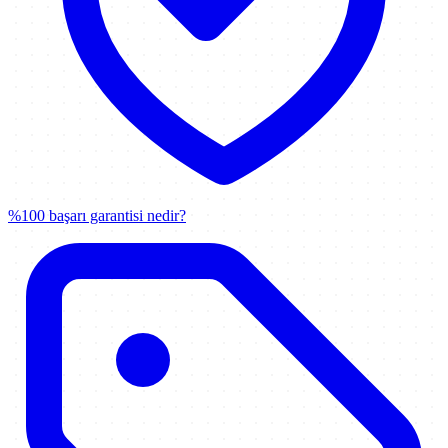
%100 başarı garantisi nedir?