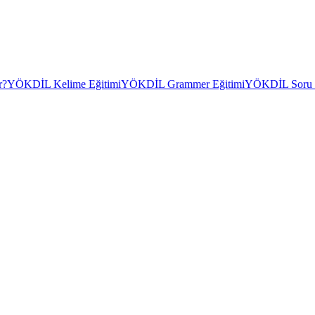
r?
YÖKDİL Kelime Eğitimi
YÖKDİL Grammer Eğitimi
YÖKDİL Soru Ç
?