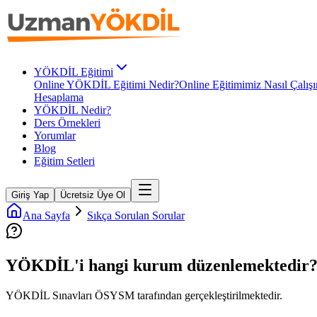
YÖKDİL Eğitimi
Online YÖKDİL Eğitimi Nedir?
Online Eğitimimiz Nasıl Çalışı
Hesaplama
YÖKDİL Nedir?
Ders Örnekleri
Yorumlar
Blog
Eğitim Setleri
Giriş Yap
Ücretsiz Üye Ol
Ana Sayfa
Sıkça Sorulan Sorular
YÖKDİL'i hangi kurum düzenlemektedir
YÖKDİL Sınavları ÖSYSM tarafından gerçekleştirilmektedir.