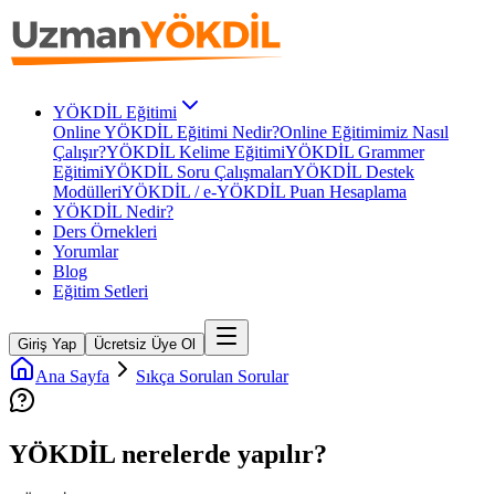
YÖKDİL Eğitimi
Online YÖKDİL Eğitimi Nedir?
Online Eğitimimiz Nasıl
Çalışır?
YÖKDİL Kelime Eğitimi
YÖKDİL Grammer
Eğitimi
YÖKDİL Soru Çalışmaları
YÖKDİL Destek
Modülleri
YÖKDİL / e-YÖKDİL Puan Hesaplama
YÖKDİL Nedir?
Ders Örnekleri
Yorumlar
Blog
Eğitim Setleri
Giriş Yap
Ücretsiz Üye Ol
Ana Sayfa
Sıkça Sorulan Sorular
YÖKDİL nerelerde yapılır?