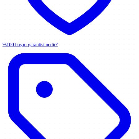
%100 başarı garantisi nedir?