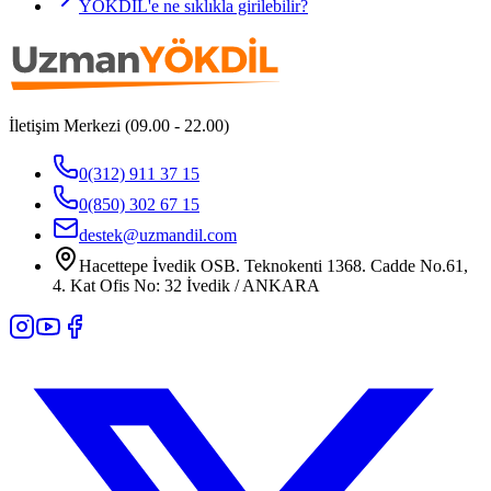
YÖKDİL'e ne sıklıkla girilebilir?
İletişim Merkezi (09.00 - 22.00)
0(312) 911 37 15
0(850) 302 67 15
destek@uzmandil.com
Hacettepe İvedik OSB. Teknokenti 1368. Cadde No.61,
4. Kat Ofis No: 32 İvedik / ANKARA