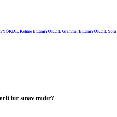
r?
YÖKDİL Kelime Eğitimi
YÖKDİL Grammer Eğitimi
YÖKDİL Soru Ç
li bir sınav mıdır?