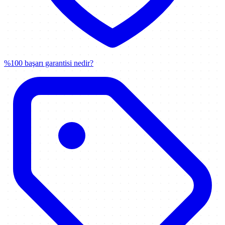
%100 başarı garantisi nedir?