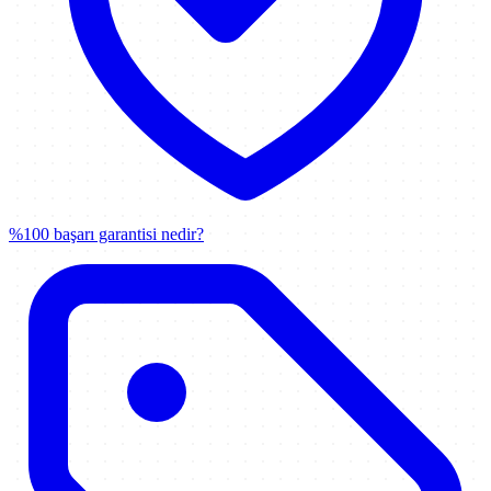
%100 başarı garantisi nedir?