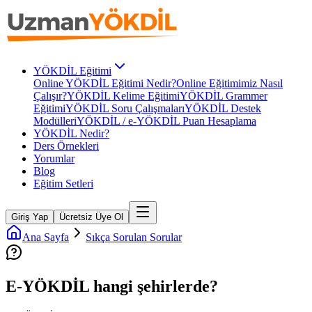
YÖKDİL Eğitimi
Online YÖKDİL Eğitimi Nedir?
Online Eğitimimiz Nasıl
Çalışır?
YÖKDİL Kelime Eğitimi
YÖKDİL Grammer
Eğitimi
YÖKDİL Soru Çalışmaları
YÖKDİL Destek
Modülleri
YÖKDİL / e-YÖKDİL Puan Hesaplama
YÖKDİL Nedir?
Ders Örnekleri
Yorumlar
Blog
Eğitim Setleri
Giriş Yap
Ücretsiz Üye Ol
Ana Sayfa
Sıkça Sorulan Sorular
E-YÖKDİL hangi şehirlerde?