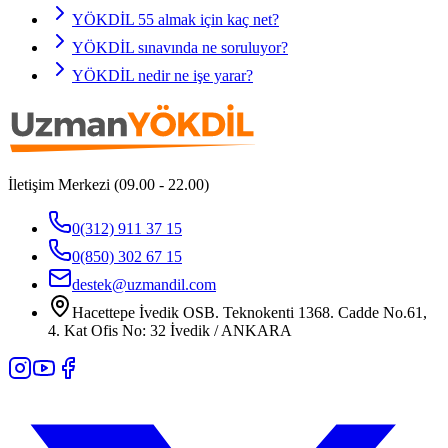
YÖKDİL 55 almak için kaç net?
YÖKDİL sınavında ne soruluyor?
YÖKDİL nedir ne işe yarar?
İletişim Merkezi (09.00 - 22.00)
0(312) 911 37 15
0(850) 302 67 15
destek@uzmandil.com
Hacettepe İvedik OSB. Teknokenti 1368. Cadde No.61,
4. Kat Ofis No: 32 İvedik / ANKARA