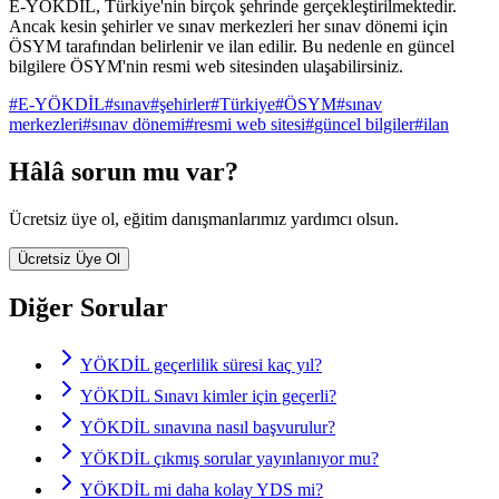
E-YÖKDİL, Türkiye'nin birçok şehrinde gerçekleştirilmektedir.
Ancak kesin şehirler ve sınav merkezleri her sınav dönemi için
ÖSYM tarafından belirlenir ve ilan edilir. Bu nedenle en güncel
bilgilere ÖSYM'nin resmi web sitesinden ulaşabilirsiniz.
#
E-YÖKDİL
#
sınav
#
şehirler
#
Türkiye
#
ÖSYM
#
sınav
merkezleri
#
sınav dönemi
#
resmi web sitesi
#
güncel bilgiler
#
ilan
Hâlâ sorun mu var?
Ücretsiz üye ol, eğitim danışmanlarımız yardımcı olsun.
Ücretsiz Üye Ol
Diğer Sorular
YÖKDİL geçerlilik süresi kaç yıl?
YÖKDİL Sınavı kimler için geçerli?
YÖKDİL sınavına nasıl başvurulur?
YÖKDİL çıkmış sorular yayınlanıyor mu?
YÖKDİL mi daha kolay YDS mi?