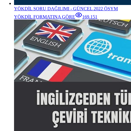
YÖKDİL SORU DAĞILIMI - GÜNCEL 2022 ÖSYM
YÖKDİL FORMATINA GÖRE
169.151