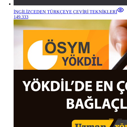
İNGİLİZCEDEN TÜRKÇEYE ÇEVİRİ TEKNİKLERİ
149.333