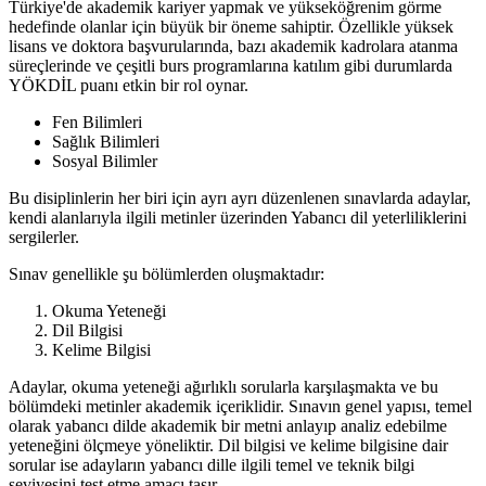
Türkiye'de akademik kariyer yapmak ve yükseköğrenim görme
hedefinde olanlar için büyük bir öneme sahiptir. Özellikle yüksek
lisans ve doktora başvurularında, bazı akademik kadrolara atanma
süreçlerinde ve çeşitli burs programlarına katılım gibi durumlarda
YÖKDİL puanı etkin bir rol oynar.
Fen Bilimleri
Sağlık Bilimleri
Sosyal Bilimler
Bu disiplinlerin her biri için ayrı ayrı düzenlenen sınavlarda adaylar,
kendi alanlarıyla ilgili metinler üzerinden Yabancı dil yeterliliklerini
sergilerler.
Sınav genellikle şu bölümlerden oluşmaktadır:
Okuma Yeteneği
Dil Bilgisi
Kelime Bilgisi
Adaylar, okuma yeteneği ağırlıklı sorularla karşılaşmakta ve bu
bölümdeki metinler akademik içeriklidir. Sınavın genel yapısı, temel
olarak yabancı dilde akademik bir metni anlayıp analiz edebilme
yeteneğini ölçmeye yöneliktir. Dil bilgisi ve kelime bilgisine dair
sorular ise adayların yabancı dille ilgili temel ve teknik bilgi
seviyesini test etme amacı taşır.