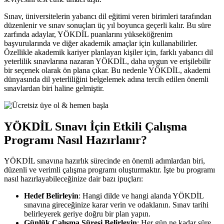
Sınav, üniversitelerin yabancı dil eğitimi veren birimleri tarafından
düzenlenir ve sınav sonuçları üç yıl boyunca geçerli kalır. Bu süre
zarfında adaylar, YÖKDİL puanlarını yükseköğrenim
başvurularında ve diğer akademik amaçlar için kullanabilirler.
Özellikle akademik kariyer planlayan kişiler için, farklı yabancı dil
yeterlilik sınavlarına nazaran YÖKDİL, daha uygun ve erişilebilir
bir seçenek olarak ön plana çıkar. Bu nedenle YÖKDİL, akademi
dünyasında dil yeterliliğini belgelemek adına tercih edilen önemli
sınavlardan biri haline gelmiştir.
YÖKDİL Sınavı İçin Etkili Çalışma
Programı Nasıl Hazırlanır?
YÖKDİL sınavına hazırlık sürecinde en önemli adımlardan biri,
düzenli ve verimli çalışma programı oluşturmaktır. İşte bu programı
nasıl hazırlayabileceğinize dair bazı ipuçları:
Hedef Belirleyin
: Hangi dilde ve hangi alanda YÖKDİL
sınavına gireceğinize karar verin ve odaklanın. Sınav tarihi
belirleyerek geriye doğru bir plan yapın.
Günlük Çalışma Süresi Belirleyin
: Her gün ne kadar süre