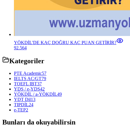
YÖKDİL'DE KAÇ DOĞRU KAÇ PUAN GETİRİR?
92.564
Kategoriler
PTE Academic
57
IELTS AC/GT
79
TOEFL IBT
37
YDS / e-YDS
42
YÖKDİL / a-YÖKDİL
49
YDT Dil
13
TIPDİL
24
e-TEP
2
Bunları da okuyabilirsin