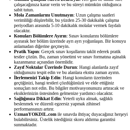
çalışacağınıza karar verin ve bu süreyi mümkün olduğunca
sabit tutun.
Mola Zamanlarını Unutmayın
: Uzun çalışma saatleri
verimliliği düşürebilir, bu yüzden 25-30 dakikalık çalışma
periyodları arasında 5-10 dakikalık molalar vermek faydalı
olacaktır.
Konuları Bölümlere Ayırın
: Sınav konularını bölümlere
ayırarak her bölüm üzerinde ayrı ayrı yoğunlaşın. Bir konuyu
anlamadan diğerine geçmeyin.
Pratik Yapın
: Gerçek sınav koşullarını taklit ederek pratik
testler çözün. Bu, zaman yönetimi ve sınav formatına aşinalık
kazanmanız açısından önemlidir.
Zayıf Noktalar Üzerinde Durun
: Hangi alanlarda zayıf
olduğunuzu tespit edin ve bu alanlara ekstra zaman ayırın.
İlerlemenizi Takip Edin
: Hangi konuların üzerinden
geçtiğinizi, hangi testleri çözdüğünüzü ve elde ettiğiniz
sonuçları not edin. Bu bilgiler motivasyonunuzu artıracak ve
eksiklerinizin üstesinden gelmenize yardımcı olacaktır.
Sağlığınıza Dikkat Edin
: Yeterli uyku almak, sağlıklı
beslenmek ve düzenli egzersiz yapmak zihinsel
performansınızı artırır.
UzmanYOKDIL.com
ile sınavda ihtiyaç duyacağınız herşeyi
bulabilirsiniz. Üstelik istediğiniz skoru aldırma garantisi
sunmaktadır.