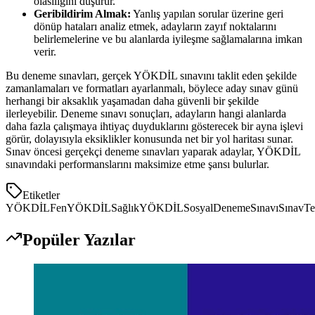
olasılığını düşürür.
Geribildirim Almak:
Yanlış yapılan sorular üzerine geri
dönüp hataları analiz etmek, adayların zayıf noktalarını
belirlemelerine ve bu alanlarda iyileşme sağlamalarına imkan
verir.
Bu deneme sınavları, gerçek YÖKDİL sınavını taklit eden şekilde
zamanlamaları ve formatları ayarlanmalı, böylece aday sınav günü
herhangi bir aksaklık yaşamadan daha güvenli bir şekilde
ilerleyebilir. Deneme sınavı sonuçları, adayların hangi alanlarda
daha fazla çalışmaya ihtiyaç duyduklarını gösterecek bir ayna işlevi
görür, dolayısıyla eksiklikler konusunda net bir yol haritası sunar.
Sınav öncesi gerçekçi deneme sınavları yaparak adaylar, YÖKDİL
sınavındaki performanslarını maksimize etme şansı bulurlar.
Etiketler
YÖKDİLFen
YÖKDİLSağlık
YÖKDİLSosyal
DenemeSınavı
SınavTe
Popüler Yazılar