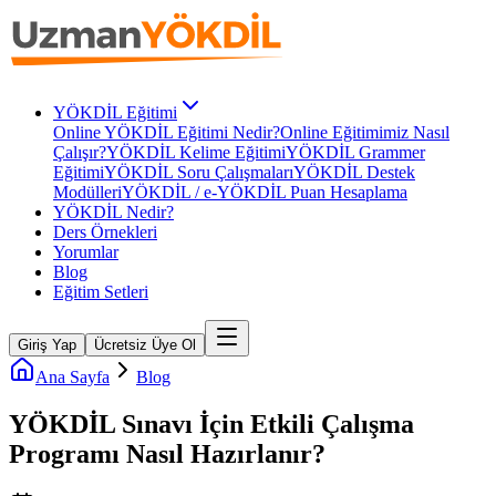
YÖKDİL Eğitimi
Online YÖKDİL Eğitimi Nedir?
Online Eğitimimiz Nasıl
Çalışır?
YÖKDİL Kelime Eğitimi
YÖKDİL Grammer
Eğitimi
YÖKDİL Soru Çalışmaları
YÖKDİL Destek
Modülleri
YÖKDİL / e-YÖKDİL Puan Hesaplama
YÖKDİL Nedir?
Ders Örnekleri
Yorumlar
Blog
Eğitim Setleri
Giriş Yap
Ücretsiz Üye Ol
Ana Sayfa
Blog
YÖKDİL Sınavı İçin Etkili Çalışma
Programı Nasıl Hazırlanır?