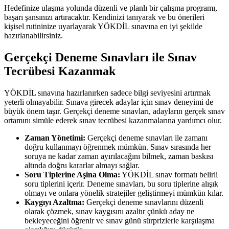
Hedefinize ulaşma yolunda düzenli ve planlı bir çalışma programı,
başarı şansınızı artıracaktır. Kendinizi tanıyarak ve bu önerileri
kişisel rutininize uyarlayarak YÖKDİL sınavına en iyi şekilde
hazırlanabilirsiniz.
Gerçekçi Deneme Sınavları ile Sınav
Tecrübesi Kazanmak
YÖKDİL sınavına hazırlanırken sadece bilgi seviyesini artırmak
yeterli olmayabilir. Sınava girecek adaylar için sınav deneyimi de
büyük önem taşır. Gerçekçi deneme sınavları, adayların gerçek sınav
ortamını simüle ederek sınav tecrübesi kazanmalarına yardımcı olur.
Zaman Yönetimi:
Gerçekçi deneme sınavları ile zamanı
doğru kullanmayı öğrenmek mümkün. Sınav sırasında her
soruya ne kadar zaman ayırılacağını bilmek, zaman baskısı
altında doğru kararlar almayı sağlar.
Soru Tiplerine Aşina Olma:
YÖKDİL sınav formatı belirli
soru tiplerini içerir. Deneme sınavları, bu soru tiplerine alışık
olmayı ve onlara yönelik stratejiler geliştirmeyi mümkün kılar.
Kaygıyı Azaltma:
Gerçekçi deneme sınavlarını düzenli
olarak çözmek, sınav kaygısını azaltır çünkü aday ne
bekleyeceğini öğrenir ve sınav günü sürprizlerle karşılaşma