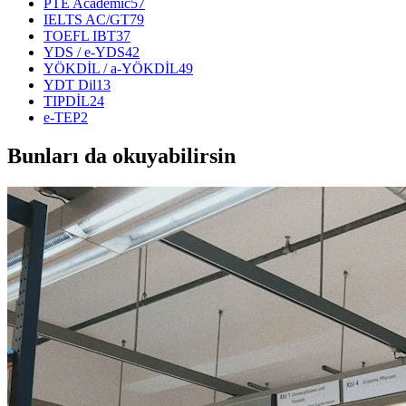
PTE Academic
57
IELTS AC/GT
79
TOEFL IBT
37
YDS / e-YDS
42
YÖKDİL / a-YÖKDİL
49
YDT Dil
13
TIPDİL
24
e-TEP
2
Bunları da okuyabilirsin