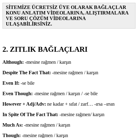
SİTEMİZE ÜCRETSİZ ÜYE OLARAK BAĞLAÇLAR
KONU ANLATIM VİDEOLARINA, ALIŞTIRMALARA
VE SORU ÇÖZÜM VİDEOLARINA
ULAŞABİLİRSİNİZ.
2. ZITLIK BAĞLAÇLARI
Although:
-mesine rağmen / karşın
Despite The Fact That:
-mesine rağmen / karşın
Even If:
-se bile
Even Though:
-mesine rağmen / karşın / -se bile
However + Adj/Adv:
ne kadar + sıfat / zarf… -ırsa –ırsın
In Spite Of The Fact That:
-mesine rağmen/ karşın
Much As:
-mesine rağmen / karşın
Though:
-mesine rağmen / karşın