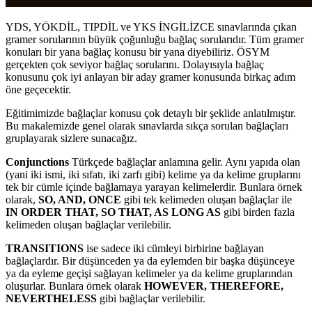
YDS, YÖKDİL, TIPDİL ve YKS İNGİLİZCE sınavlarında çıkan
gramer sorularının büyük çoğunluğu bağlaç sorularıdır. Tüm gramer
konuları bir yana bağlaç konusu bir yana diyebiliriz. ÖSYM
gerçekten çok seviyor bağlaç sorularını. Dolayısıyla bağlaç
konusunu çok iyi anlayan bir aday gramer konusunda birkaç adım
öne geçecektir.
Eğitimimizde bağlaçlar konusu çok detaylı bir şeklide anlatılmıştır.
Bu makalemizde genel olarak sınavlarda sıkça sorulan bağlaçları
gruplayarak sizlere sunacağız.
Conjunctions
Türkçede bağlaçlar anlamına gelir. Aynı yapıda olan
(yani iki ismi, iki sıfatı, iki zarfı gibi) kelime ya da kelime gruplarını
tek bir cümle içinde bağlamaya yarayan kelimelerdir. Bunlara örnek
olarak,
SO, AND, ONCE
gibi tek kelimeden oluşan bağlaçlar ile
IN ORDER THAT, SO THAT, AS LONG AS
gibi birden fazla
kelimeden oluşan bağlaçlar verilebilir.
TRANSITIONS
ise sadece iki cümleyi birbirine bağlayan
bağlaçlardır. Bir düşünceden ya da eylemden bir başka düşünceye
ya da eyleme geçişi sağlayan kelimeler ya da kelime gruplarından
oluşurlar. Bunlara örnek olarak
HOWEVER, THEREFORE,
NEVERTHELESS
gibi bağlaçlar verilebilir.