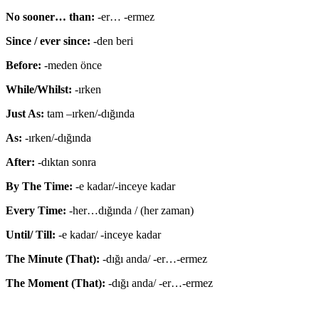
No sooner… than:
-er… -ermez
Since / ever since:
-den beri
Before:
-meden önce
While/Whilst:
-ırken
Just As:
tam –ırken/-dığında
As:
-ırken/-dığında
After:
-dıktan sonra
By The Time:
-e kadar/-inceye kadar
Every Time:
-her…dığında / (her zaman)
Until/ Till:
-e kadar/ -inceye kadar
The Minute (That):
-dığı anda/ -er…-ermez
The Moment (That):
-dığı anda/ -er…-ermez