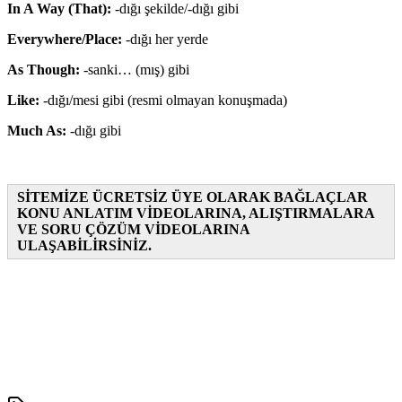
In A Way (That):
-dığı şekilde/-dığı gibi
Everywhere/Place:
-dığı her yerde
As Though:
-sanki… (mış) gibi
Like:
-dığı/mesi gibi (resmi olmayan konuşmada)
Much As:
-dığı gibi
SİTEMİZE ÜCRETSİZ ÜYE OLARAK BAĞLAÇLAR
KONU ANLATIM VİDEOLARINA, ALIŞTIRMALARA
VE SORU ÇÖZÜM VİDEOLARINA
ULAŞABİLİRSİNİZ.