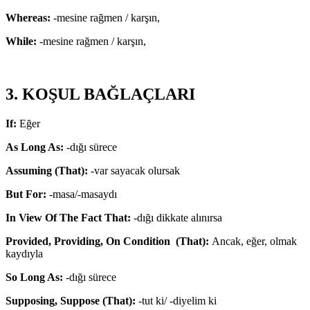
Whereas:
-mesine rağmen / karşın,
While:
-mesine rağmen / karşın,
3. KOŞUL BAĞLAÇLARI
If:
Eğer
As Long As:
-dığı sürece
Assuming (That):
-var sayacak olursak
But For:
-masa/-masaydı
In View Of The Fact That:
-dığı dikkate alınırsa
Provided, Providing, On Condition (That):
Ancak, eğer, olmak
kaydıyla
So Long As:
-dığı sürece
Supposing, Suppose (That):
-tut ki/ -diyelim ki