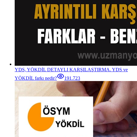
YDS, YÖKDİL DETAYLI KARŞILAŞTIRMA. YDS ve
YÖKDİL farkı nedir?
191.723