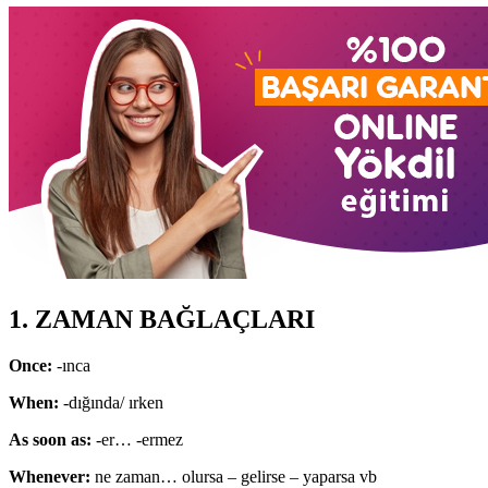
1. ZAMAN BAĞLAÇLARI
Once:
-ınca
When:
-dığında/ ırken
As soon as:
-er… -ermez
Whenever:
ne zaman… olursa – gelirse – yaparsa vb