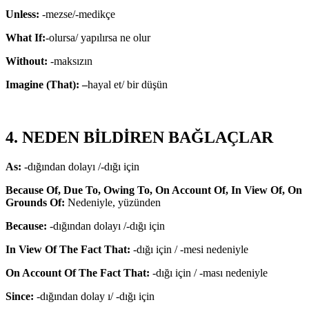
Unless:
-mezse/-medikçe
What If:
-olursa/ yapılırsa ne olur
Without:
-maksızın
Imagine (That): –
hayal et/ bir düşün
4. NEDEN BİLDİREN BAĞLAÇLAR
As:
-dığından dolayı /-dığı için
Because Of, Due To, Owing To, On Account Of, In View Of, On
Grounds Of:
Nedeniyle, yüzünden
Because:
-dığından dolayı /-dığı için
In View Of The Fact That:
-dığı için / -mesi nedeniyle
On Account Of The Fact That:
-dığı için / -ması nedeniyle
Since:
-dığından dolay ı/ -dığı için