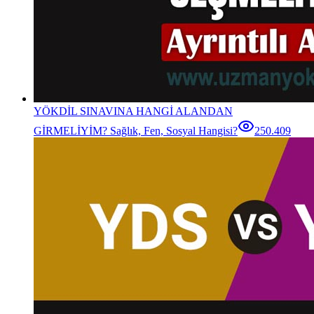
YÖKDİL SINAVINA HANGİ ALANDAN
GİRMELİYİM? Sağlık, Fen, Sosyal Hangisi?
250.409