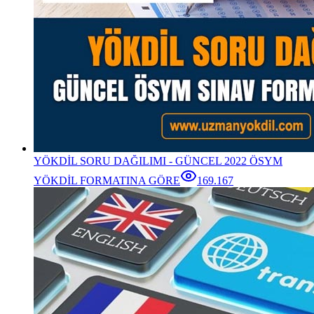
YÖKDİL SORU DAĞILIMI - GÜNCEL 2022 ÖSYM
YÖKDİL FORMATINA GÖRE
169.167