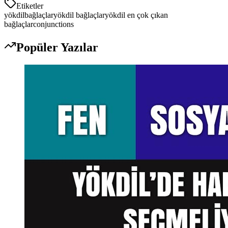
Etiketler
yökdil
bağlaçlar
yökdil bağlaçlar
yökdil en çok çıkan
bağlaçlar
conjunctions
Popüler Yazılar