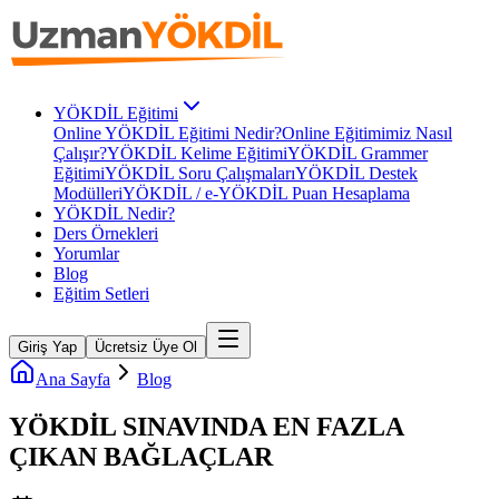
YÖKDİL Eğitimi
Online YÖKDİL Eğitimi Nedir?
Online Eğitimimiz Nasıl
Çalışır?
YÖKDİL Kelime Eğitimi
YÖKDİL Grammer
Eğitimi
YÖKDİL Soru Çalışmaları
YÖKDİL Destek
Modülleri
YÖKDİL / e-YÖKDİL Puan Hesaplama
YÖKDİL Nedir?
Ders Örnekleri
Yorumlar
Blog
Eğitim Setleri
Giriş Yap
Ücretsiz Üye Ol
Ana Sayfa
Blog
YÖKDİL SINAVINDA EN FAZLA
ÇIKAN BAĞLAÇLAR