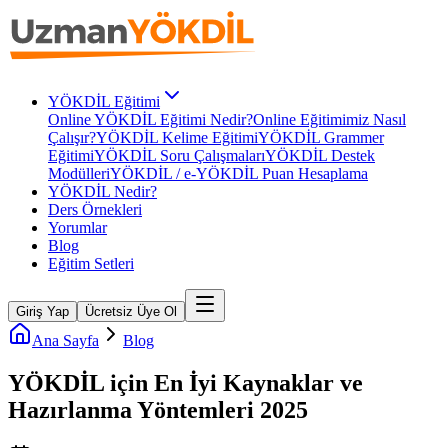
YÖKDİL Eğitimi
Online YÖKDİL Eğitimi Nedir?
Online Eğitimimiz Nasıl
Çalışır?
YÖKDİL Kelime Eğitimi
YÖKDİL Grammer
Eğitimi
YÖKDİL Soru Çalışmaları
YÖKDİL Destek
Modülleri
YÖKDİL / e-YÖKDİL Puan Hesaplama
YÖKDİL Nedir?
Ders Örnekleri
Yorumlar
Blog
Eğitim Setleri
Giriş Yap
Ücretsiz Üye Ol
Ana Sayfa
Blog
YÖKDİL için En İyi Kaynaklar ve
Hazırlanma Yöntemleri 2025