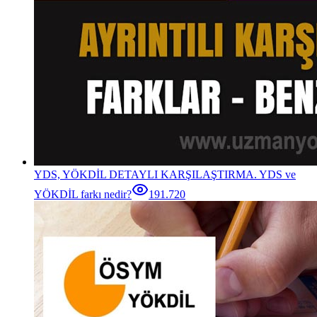
YDS, YÖKDİL DETAYLI KARŞILAŞTIRMA. YDS ve
YÖKDİL farkı nedir?
191.720