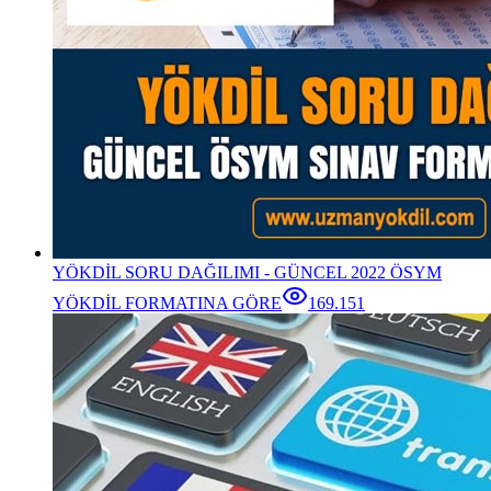
YÖKDİL SORU DAĞILIMI - GÜNCEL 2022 ÖSYM
YÖKDİL FORMATINA GÖRE
169.151