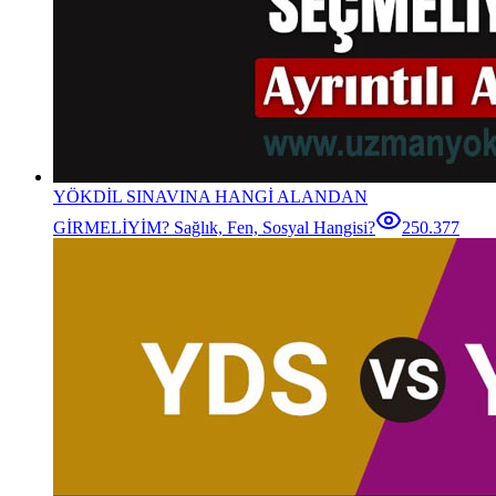
YÖKDİL SINAVINA HANGİ ALANDAN
GİRMELİYİM? Sağlık, Fen, Sosyal Hangisi?
250.377