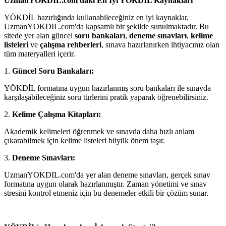
UzmanYOKDIL.com'daki En İyi YÖKDİL Kaynakları
YÖKDİL hazırlığında kullanabileceğiniz en iyi kaynaklar,
UzmanYOKDIL.com'da kapsamlı bir şekilde sunulmaktadır. Bu
sitede yer alan güncel
soru bankaları
,
deneme sınavları
,
kelime
listeleri
ve
çalışma rehberleri
, sınava hazırlanırken ihtiyacınız olan
tüm materyalleri içerir.
1.
Güncel Soru Bankaları:
YÖKDİL formatına uygun hazırlanmış soru bankaları ile sınavda
karşılaşabileceğiniz soru türlerini pratik yaparak öğrenebilirsiniz.
2.
Kelime Çalışma Kitapları:
Akademik kelimeleri öğrenmek ve sınavda daha hızlı anlam
çıkarabilmek için kelime listeleri büyük önem taşır.
3.
Deneme Sınavları:
UzmanYOKDIL.com'da yer alan deneme sınavları, gerçek sınav
formatına uygun olarak hazırlanmıştır. Zaman yönetimi ve sınav
stresini kontrol etmeniz için bu denemeler etkili bir çözüm sunar.