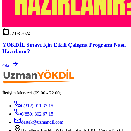
22.03.2024
YÖKDİL Sınavı İçin Etkili Çalışma Programı Nasıl
Hazırlanır?
Oku
İletişim Merkezi (09.00 - 22.00)
0(312) 911 37 15
0(850) 302 67 15
destek@uzmandil.com
Hacettepe İvedik OSB. Teknokenti 1368. Cadde No.61,