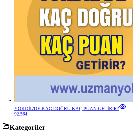
YÖKDİL'DE KAÇ DOĞRU KAÇ PUAN GETİRİR?
92.564
Kategoriler