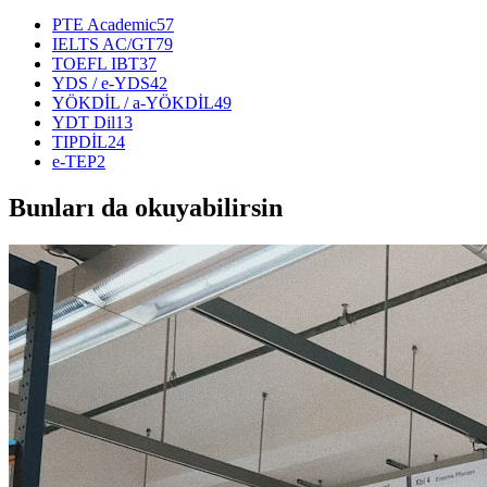
PTE Academic
57
IELTS AC/GT
79
TOEFL IBT
37
YDS / e-YDS
42
YÖKDİL / a-YÖKDİL
49
YDT Dil
13
TIPDİL
24
e-TEP
2
Bunları da okuyabilirsin