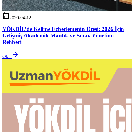
2026-04-12
YÖKDİL’de Kelime Ezberlemenin Ötesi: 2026 İçin
Gelişmiş Akademik Mantık ve Sınav Yönetimi
Rehberi
Oku