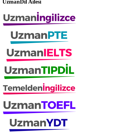
UzmanDil Ailesi