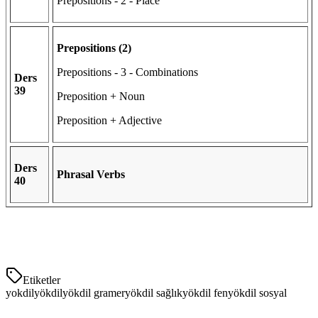
Prepositions - 2 - Place
Prepositions (2)
Prepositions - 3 - Combinations
Ders
39
Preposition + Noun
Preposition + Adjective
Ders
Phrasal Verbs
40
Etiketler
yokdil
yökdil
yökdil gramer
yökdil sağlık
yökdil fen
yökdil sosyal