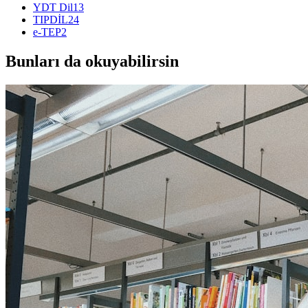
YDT Dil
13
TIPDİL
24
e-TEP
2
Bunları da okuyabilirsin