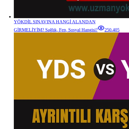
YÖKDİL SINAVINA HANGİ ALANDAN
GİRMELİYİM? Sağlık, Fen, Sosyal Hangisi?
250.405