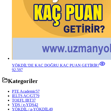
YÖKDİL'DE KAÇ DOĞRU KAÇ PUAN GETİRİR?
92.597
Kategoriler
PTE Academic
57
IELTS AC/GT
79
TOEFL IBT
37
YDS / e-YDS
42
YÖKDİL / a-YÖKDİL
49