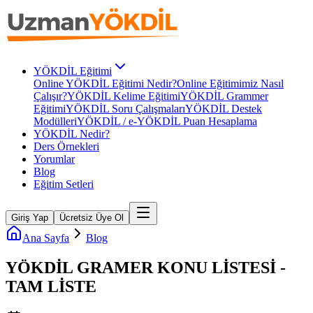
YÖKDİL Eğitimi
Online YÖKDİL Eğitimi Nedir?
Online Eğitimimiz Nasıl
Çalışır?
YÖKDİL Kelime Eğitimi
YÖKDİL Grammer
Eğitimi
YÖKDİL Soru Çalışmaları
YÖKDİL Destek
Modülleri
YÖKDİL / e-YÖKDİL Puan Hesaplama
YÖKDİL Nedir?
Ders Örnekleri
Yorumlar
Blog
Eğitim Setleri
Giriş Yap
Ücretsiz Üye Ol
Ana Sayfa
Blog
YÖKDİL GRAMER KONU LİSTESİ -
TAM LİSTE