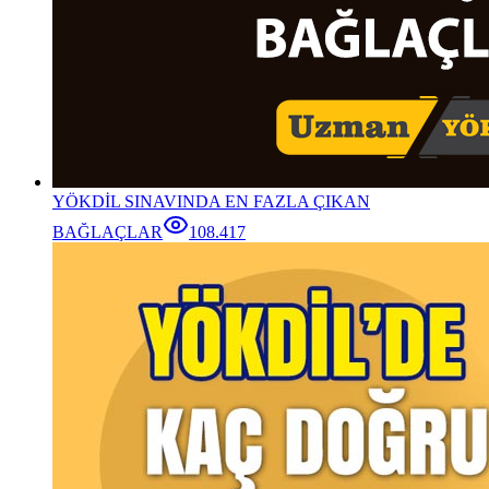
YÖKDİL SINAVINDA EN FAZLA ÇIKAN
BAĞLAÇLAR
108.417