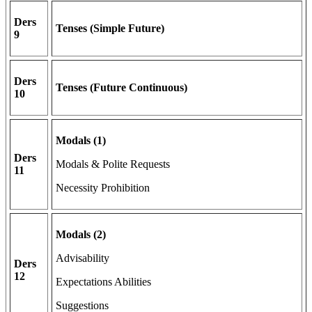
Ders
Tenses (Simple Future)
9
Ders
Tenses (Future Continuous)
10
Modals (1)
Ders
Modals & Polite Requests
11
Necessity Prohibition
Modals (2)
Advisability
Ders
12
Expectations Abilities
Suggestions