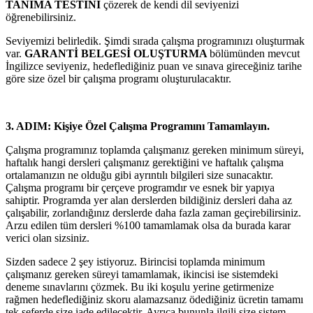
TANIMA TESTİNİ
çözerek de kendi dil seviyenizi
öğrenebilirsiniz.
Seviyemizi belirledik. Şimdi sırada çalışma programınızı oluşturmak
var.
GARANTİ BELGESİ OLUŞTURMA
bölümünden mevcut
İngilizce seviyeniz, hedeflediğiniz puan ve sınava gireceğiniz tarihe
göre size özel bir çalışma programı oluşturulacaktır.
3. ADIM: Kişiye Özel Çalışma Programını Tamamlayın.
Çalışma programınız toplamda çalışmanız gereken minimum süreyi,
haftalık hangi dersleri çalışmanız gerektiğini ve haftalık çalışma
ortalamanızın ne olduğu gibi ayrıntılı bilgileri size sunacaktır.
Çalışma programı bir çerçeve programdır ve esnek bir yapıya
sahiptir. Programda yer alan derslerden bildiğiniz dersleri daha az
çalışabilir, zorlandığınız derslerde daha fazla zaman geçirebilirsiniz.
Arzu edilen tüm dersleri %100 tamamlamak olsa da burada karar
verici olan sizsiniz.
Sizden sadece 2 şey istiyoruz. Birincisi toplamda minimum
çalışmanız gereken süreyi tamamlamak, ikincisi ise sistemdeki
deneme sınavlarını çözmek. Bu iki koşulu yerine getirmenize
rağmen hedeflediğiniz skoru alamazsanız ödediğiniz ücretin tamamı
tek seferde size iade edilecektir. Ayrıca bununla ilgili size sistem