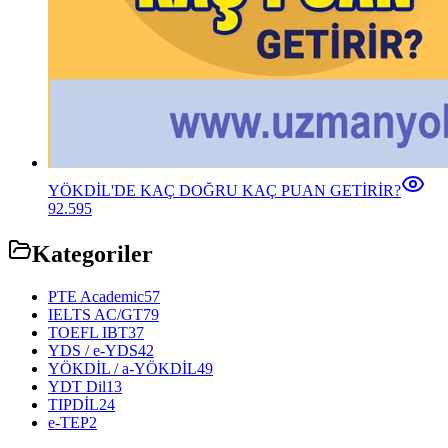
YÖKDİL'DE KAÇ DOĞRU KAÇ PUAN GETİRİR?
92.595
Kategoriler
PTE Academic
57
IELTS AC/GT
79
TOEFL IBT
37
YDS / e-YDS
42
YÖKDİL / a-YÖKDİL
49
YDT Dil
13
TIPDİL
24
e-TEP
2