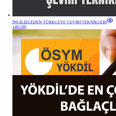
İNGİLİZCEDEN TÜRKÇEYE ÇEVİRİ TEKNİKLERİ
149.339