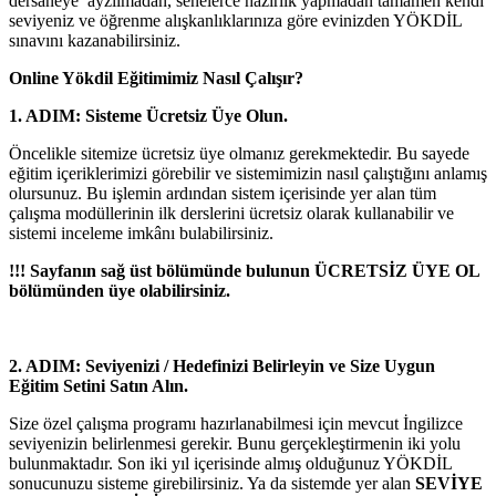
dersaneye ayzılmadan, senelerce hazırlık yapmadan tamamen kendi
seviyeniz ve öğrenme alışkanlıklarınıza göre evinizden YÖKDİL
sınavını kazanabilirsiniz.
Online Yökdil Eğitimimiz Nasıl Çalışır?
1. ADIM: Sisteme Ücretsiz Üye Olun.
Öncelikle sitemize ücretsiz üye olmanız gerekmektedir. Bu sayede
eğitim içeriklerimizi görebilir ve sistemimizin nasıl çalıştığını anlamış
olursunuz. Bu işlemin ardından sistem içerisinde yer alan tüm
çalışma modüllerinin ilk derslerini ücretsiz olarak kullanabilir ve
sistemi inceleme imkânı bulabilirsiniz.
!!! Sayfanın sağ üst bölümünde bulunun ÜCRETSİZ ÜYE OL
bölümünden üye olabilirsiniz.
2. ADIM: Seviyenizi / Hedefinizi Belirleyin ve Size Uygun
Eğitim Setini Satın Alın.
Size özel çalışma programı hazırlanabilmesi için mevcut İngilizce
seviyenizin belirlenmesi gerekir. Bunu gerçekleştirmenin iki yolu
bulunmaktadır. Son iki yıl içerisinde almış olduğunuz YÖKDİL
sonucunuzu sisteme girebilirsiniz. Ya da sistemde yer alan
SEVİYE