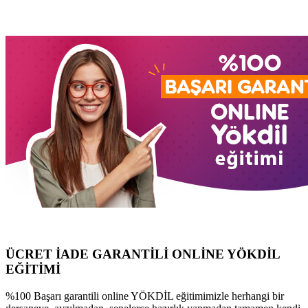
ÜCRET İADE GARANTİLİ ONLİNE YÖKDİL
EĞİTİMİ
%100 Başarı garantili online YÖKDİL eğitimimizle herhangi bir