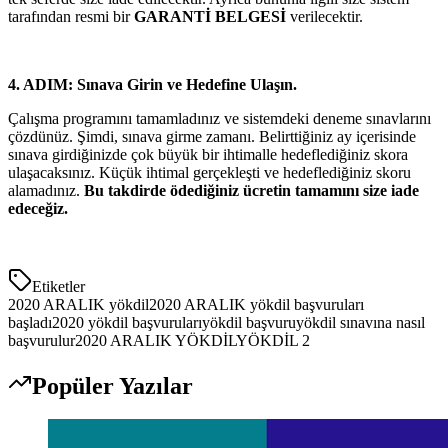
tarafından resmi bir
GARANTİ BELGESİ
verilecektir.
4. ADIM: Sınava Girin ve Hedefine Ulaşın.
Çalışma programını tamamladınız ve sistemdeki deneme sınavlarını
çözdünüz. Şimdi, sınava girme zamanı. Belirttiğiniz ay içerisinde
sınava girdiğinizde çok büyük bir ihtimalle hedeflediğiniz skora
ulaşacaksınız. Küçük ihtimal gerçekleşti ve hedeflediğiniz skoru
alamadınız.
Bu takdirde ödediğiniz ücretin tamamını size iade
edeceğiz.
Etiketler
2020 ARALIK yökdil
2020 ARALIK yökdil başvuruları
başladı
2020 yökdil başvuruları
yökdil başvuru
yökdil sınavına nasıl
başvurulur
2020 ARALIK YÖKDİL
YÖKDİL 2
Popüler Yazılar