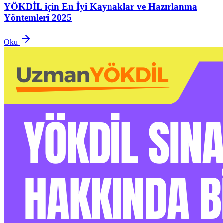
YÖKDİL için En İyi Kaynaklar ve Hazırlanma
Yöntemleri 2025
Oku