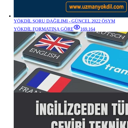
YÖKDİL SORU DAĞILIMI - GÜNCEL 2022 ÖSYM
YÖKDİL FORMATINA GÖRE
169.164