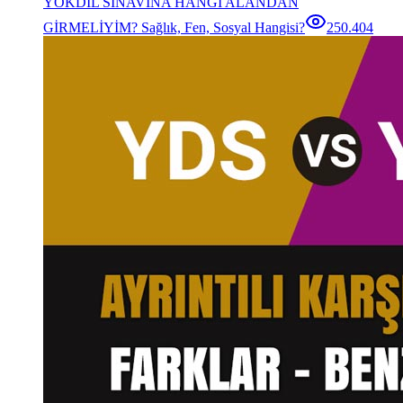
YÖKDİL SINAVINA HANGİ ALANDAN
GİRMELİYİM? Sağlık, Fen, Sosyal Hangisi?
250.404