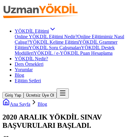
YÖKDİL Eğitimi
Online YÖKDİL Eğitimi Nedir?
Online Eğitimimiz Nasıl
Çalışır?
YÖKDİL Kelime Eğitimi
YÖKDİL Grammer
Eğitimi
YÖKDİL Soru Çalışmaları
YÖKDİL Destek
Modülleri
YÖKDİL / e-YÖKDİL Puan Hesaplama
YÖKDİL Nedir?
Ders Örnekleri
Yorumlar
Blog
Eğitim Setleri
Giriş Yap
Ücretsiz Üye Ol
Ana Sayfa
Blog
2020 ARALIK YÖKDİL SINAV
BAŞVURULARI BAŞLADI.