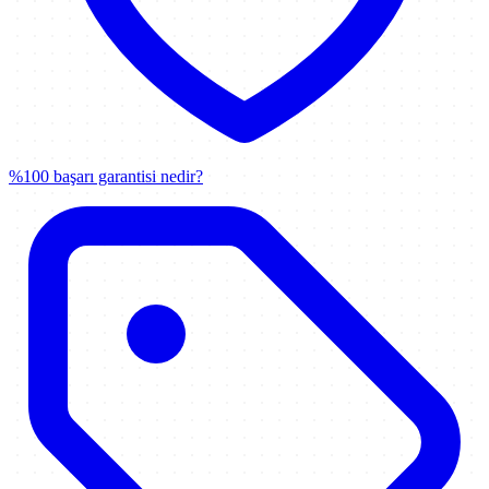
%100 başarı garantisi nedir?