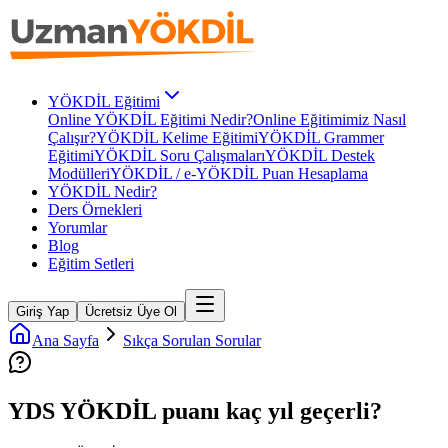
YÖKDİL Eğitimi
Online YÖKDİL Eğitimi Nedir?
Online Eğitimimiz Nasıl
Çalışır?
YÖKDİL Kelime Eğitimi
YÖKDİL Grammer
Eğitimi
YÖKDİL Soru Çalışmaları
YÖKDİL Destek
Modülleri
YÖKDİL / e-YÖKDİL Puan Hesaplama
YÖKDİL Nedir?
Ders Örnekleri
Yorumlar
Blog
Eğitim Setleri
Giriş Yap
Ücretsiz Üye Ol
Ana Sayfa
Sıkça Sorulan Sorular
YDS YÖKDİL puanı kaç yıl geçerli?