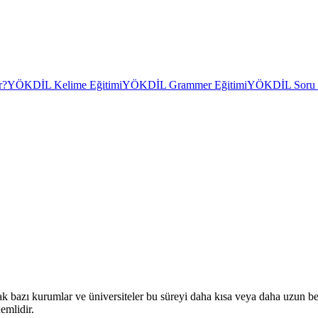
r?
YÖKDİL Kelime Eğitimi
YÖKDİL Grammer Eğitimi
YÖKDİL Soru Ç
ak bazı kurumlar ve üniversiteler bu süreyi daha kısa veya daha uzun b
emlidir.