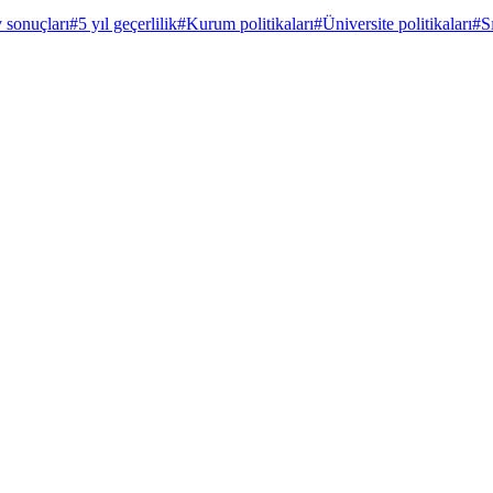
 sonuçları
#
5 yıl geçerlilik
#
Kurum politikaları
#
Üniversite politikaları
#
S