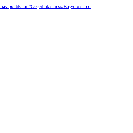
ınav politikaları
#
Geçerlilik süresi
#
Başvuru süreci