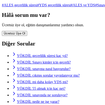
#
ALES geçerlilik süresi
#
YDS geçerlilik süresi
#
ALES ve YDS
#
Sınav
Hâlâ sorun mu var?
Ücretsiz üye ol, eğitim danışmanlarımız yardımcı olsun.
Ücretsiz Üye Ol
Diğer Sorular
YÖKDİL geçerlilik süresi kaç yıl?
YÖKDİL Sınavı kimler için geçerli?
YÖKDİL sınavına nasıl başvurulur?
YÖKDİL çıkmış sorular yayınlanıyor mu?
YÖKDİL mi daha kolay YDS mi?
YÖKDİL 55 almak için kaç net?
YÖKDİL sınavında ne soruluyor?
YÖKDİL nedir ne işe yarar?