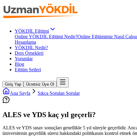
YÖKDİL Eğitimi
Online YÖKDİL Eğitimi Nedir?
Online Eğitimimiz Nasıl Çalışı
Hesaplama
YÖKDİL Nedir?
Ders Örnekleri
Yorumlar
Blog
Eğitim Setleri
Giriş Yap
Ücretsiz Üye Ol
Ana Sayfa
Sıkça Sorulan Sorular
ALES ve YDS kaç yıl geçerli?
ALES ve YDS sınav sonuçları genellikle 5 yıl süreyle geçerlidir. Anc
üniversitenin geçerlilik süresi hakkındaki politikasını kontrol etmek ön