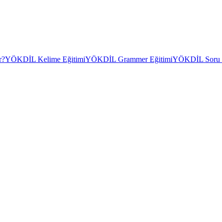
r?
YÖKDİL Kelime Eğitimi
YÖKDİL Grammer Eğitimi
YÖKDİL Soru Ç