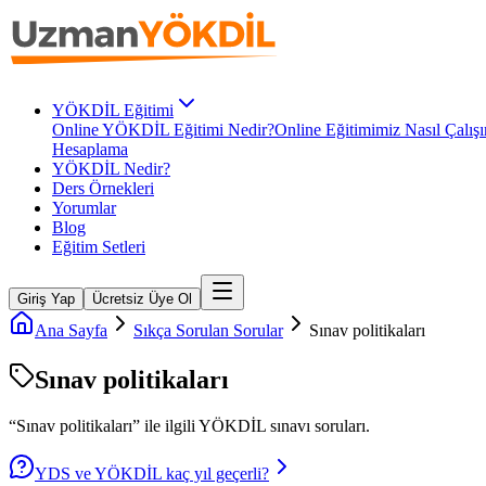
YÖKDİL Eğitimi
Online YÖKDİL Eğitimi Nedir?
Online Eğitimimiz Nasıl Çalışı
Hesaplama
YÖKDİL Nedir?
Ders Örnekleri
Yorumlar
Blog
Eğitim Setleri
Giriş Yap
Ücretsiz Üye Ol
Ana Sayfa
Sıkça Sorulan Sorular
Sınav politikaları
Sınav politikaları
“
Sınav politikaları
” ile ilgili
YÖKDİL
sınavı soruları.
YDS ve YÖKDİL kaç yıl geçerli?