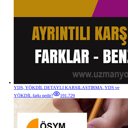
YDS, YÖKDİL DETAYLI KARŞILAŞTIRMA. YDS ve
YÖKDİL farkı nedir?
191.729