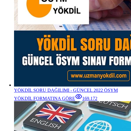
YÖKDİL SORU DAĞILIMI - GÜNCEL 2022 ÖSYM
YÖKDİL FORMATINA GÖRE
169.172