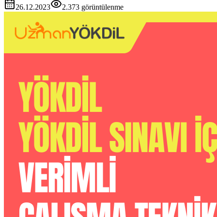
26.12.2023
2.373
görüntülenme