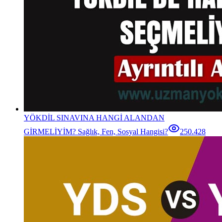
YÖKDİL SINAVINA HANGİ ALANDAN
GİRMELİYİM? Sağlık, Fen, Sosyal Hangisi?
250.428