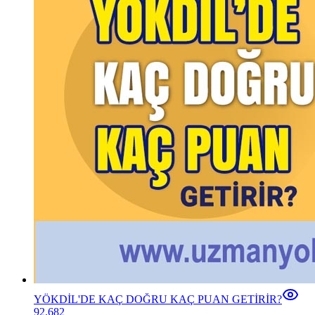
YÖKDİL'DE KAÇ DOĞRU KAÇ PUAN GETİRİR?
92.682