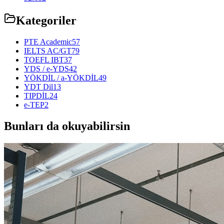
Kategoriler
PTE Academic
57
IELTS AC/GT
79
TOEFL IBT
37
YDS / e-YDS
42
YÖKDİL / a-YÖKDİL
49
YDT Dil
13
TIPDİL
24
e-TEP
2
Bunları da okuyabilirsin