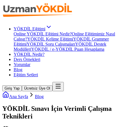
YÖKDİL Eğitimi
Online YÖKDİL Eğitimi Nedir?
Online Eğitimimiz Nasıl
Çalışır?
YÖKDİL Kelime Eğitimi
YÖKDİL Grammer
Eğitimi
YÖKDİL Soru Çalışmaları
YÖKDİL Destek
Modülleri
YÖKDİL / e-YÖKDİL Puan Hesaplama
YÖKDİL Nedir?
Ders Örnekleri
Yorumlar
Blog
Eğitim Setleri
Giriş Yap
Ücretsiz Üye Ol
Ana Sayfa
Blog
YÖKDİL Sınavı İçin Verimli Çalışma
Teknikleri