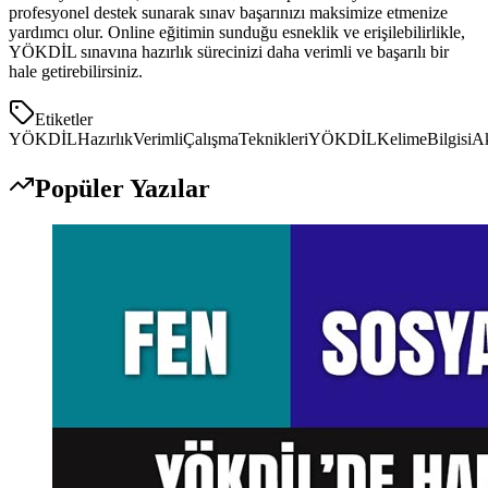
profesyonel destek sunarak sınav başarınızı maksimize etmenize
yardımcı olur. Online eğitimin sunduğu esneklik ve erişilebilirlikle,
YÖKDİL sınavına hazırlık sürecinizi daha verimli ve başarılı bir
hale getirebilirsiniz.
Etiketler
YÖKDİLHazırlık
VerimliÇalışmaTeknikleri
YÖKDİLKelimeBilgisi
Ak
Popüler Yazılar