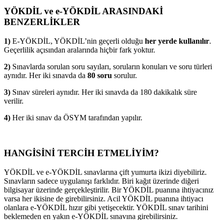
YÖKDİL ve e-YÖKDİL ARASINDAKİ
BENZERLİKLER
1)
E-YÖKDİL, YÖKDİL’nin geçerli olduğu
her yerde kullanılır
.
Geçerlilik açısından aralarında hiçbir fark yoktur.
2)
Sınavlarda sorulan soru sayıları, soruların konuları ve soru türleri
aynıdır. Her iki sınavda da
80 soru
sorulur.
3)
Sınav süreleri aynıdır. Her iki sınavda da 180 dakikalık süre
verilir.
4)
Her iki sınav da ÖSYM tarafından yapılır.
HANGİSİNİ TERCİH ETMELİYİM?
YÖKDİL ve e-YÖKDİL sınavlarına çift yumurta ikizi diyebiliriz.
Sınavların sadece uygulanışı farklıdır. Biri kağıt üzerinde diğeri
bilgisayar üzerinde gerçekleştirilir. Bir YÖKDİL puanına ihtiyacınız
varsa her ikisine de girebilirsiniz. Acil YÖKDİL puanına ihtiyacı
olanlara e-YÖKDİL hızır gibi yetişecektir. YÖKDİL sınav tarihini
beklemeden en yakın e-YÖKDİL sınavına girebilirsiniz.