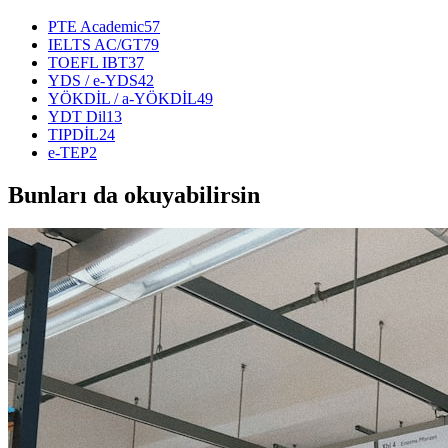
PTE Academic
57
IELTS AC/GT
79
TOEFL IBT
37
YDS / e-YDS
42
YÖKDİL / a-YÖKDİL
49
YDT Dil
13
TIPDİL
24
e-TEP
2
Bunları da okuyabilirsin