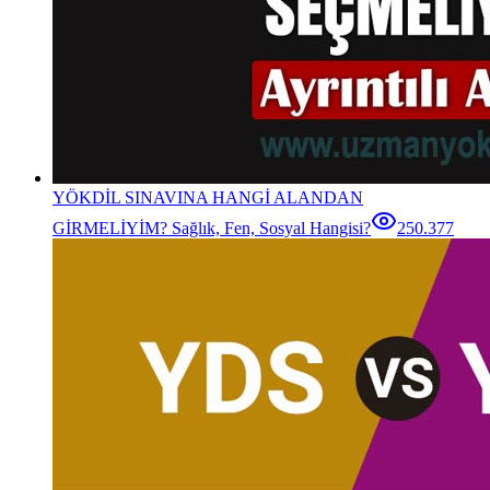
YÖKDİL SINAVINA HANGİ ALANDAN
GİRMELİYİM? Sağlık, Fen, Sosyal Hangisi?
250.377