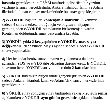
başında
gerçekleştirilir. ÖSYM tarafında geliştirilen bir yazılım
yardımıyla sınav gerçekleştirilir. Ankara, İstanbul, İzmir ve Adana
illerinde bulunan e-sınav merkezlerinde bu sınav gerçekleştirilir.
2)
e-YÖKDİL başvuruları
kontenjanla sınırlıdır
. Ülkemizde
sadece 4 sınav merkezi olduğu için ve bilgisayar altyapısı
gerektiğinden e-YÖKDİL sınavlarının bir kontenjanı vardır.
Kontenjan dolduğunda sınav başvuruları kapatılır.
3)
YÖKDİL yılda 2 kez
yapılırken
e-YÖKDİL sınav sayısı
değişkendir.
2022 yılında Mayıs ayında sadece 1 adet e-YÖKDİL
sınavı yapılacaktır.
4)
Her be kadar henüz sınav klavuzu yayınlanmasa da ücret
açısından YDS ve e-YDS gibi olacağını düşünüyoruz. E-YÖKDİL
sınavının ücreti YÖKDİL sınavının ücretinin
2 katı
olacaktır.
5)
YÖKDİL ülkemizin birçok ilinde gerçekleştirilirken e-YÖKDİL
sadece Ankara, İstanbul, İzmir ve Adana’daki sınav merkezlerinde
gerçekleştirilir.
6)
YÖKDİL sınav sonuçları sınav tarihinden yaklaşık
20 gün sonra
açıklanırken e-YÖKDİL
aynı günün gecesinde
açıklanmaktadır.