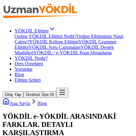
YÖKDİL Eğitimi
Online YÖKDİL Eğitimi Nedir?
Online Eğitimimiz Nasıl
Çalışır?
YÖKDİL Kelime Eğitimi
YÖKDİL Grammer
Eğitimi
YÖKDİL Soru Çalışmaları
YÖKDİL Destek
Modülleri
YÖKDİL / e-YÖKDİL Puan Hesaplama
YÖKDİL Nedir?
Ders Örnekleri
Yorumlar
Blog
Eğitim Setleri
Giriş Yap
Ücretsiz Üye Ol
Ana Sayfa
Blog
YÖKDİL e-YÖKDİL ARASINDAKİ
FARKLAR. DETAYLI
KARŞILAŞTIRMA