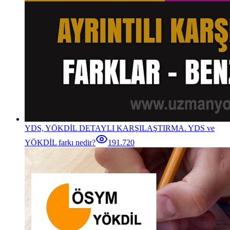
YDS, YÖKDİL DETAYLI KARŞILAŞTIRMA. YDS ve
YÖKDİL farkı nedir?
191.720