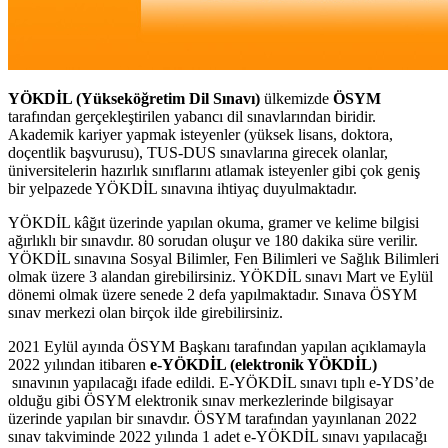
YÖKDİL (Yükseköğretim Dil Sınavı)
ülkemizde
ÖSYM
tarafından gerçekleştirilen yabancı dil sınavlarından biridir.
Akademik kariyer yapmak isteyenler (yüksek lisans, doktora,
doçentlik başvurusu), TUS-DUS sınavlarına girecek olanlar,
üniversitelerin hazırlık sınıflarını atlamak isteyenler gibi çok geniş
bir yelpazede YÖKDİL sınavına ihtiyaç duyulmaktadır.
YÖKDİL kâğıt üzerinde yapılan okuma, gramer ve kelime bilgisi
ağırlıklı bir sınavdır. 80 sorudan oluşur ve 180 dakika süre verilir.
YÖKDİL sınavına Sosyal Bilimler, Fen Bilimleri ve Sağlık Bilimleri
olmak üzere 3 alandan girebilirsiniz. YÖKDİL sınavı Mart ve Eylül
dönemi olmak üzere senede 2 defa yapılmaktadır. Sınava ÖSYM
sınav merkezi olan birçok ilde girebilirsiniz.
2021 Eylül ayında ÖSYM Başkanı tarafından yapılan açıklamayla
2022 yılından itibaren
e-YÖKDİL (elektronik YÖKDİL)
sınavının yapılacağı ifade edildi. E-YÖKDİL sınavı tıplı e-YDS’de
olduğu gibi ÖSYM elektronik sınav merkezlerinde bilgisayar
üzerinde yapılan bir sınavdır. ÖSYM tarafından yayınlanan 2022
sınav takviminde 2022 yılında 1 adet e-YÖKDİL sınavı yapılacağı