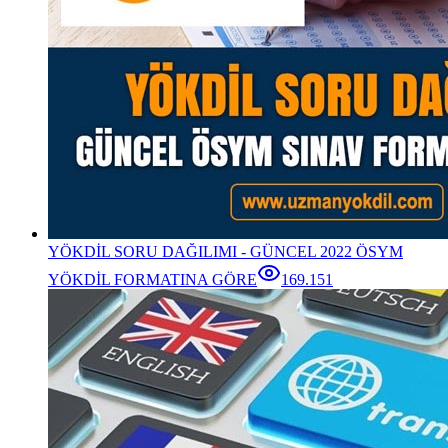
YÖKDİL SORU DAĞILIMI - GÜNCEL 2022 ÖSYM
YÖKDİL FORMATINA GÖRE
169.151