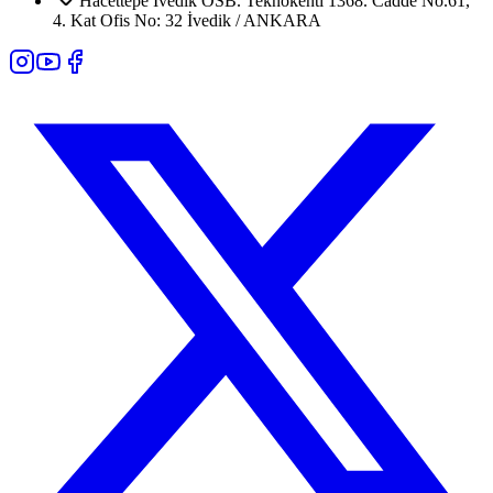
Hacettepe İvedik OSB. Teknokenti 1368. Cadde No.61,
4. Kat Ofis No: 32 İvedik / ANKARA