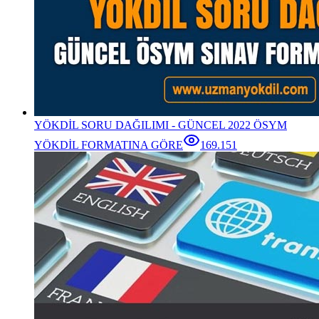
YÖKDİL SORU DAĞILIMI - GÜNCEL 2022 ÖSYM
YÖKDİL FORMATINA GÖRE
169.151