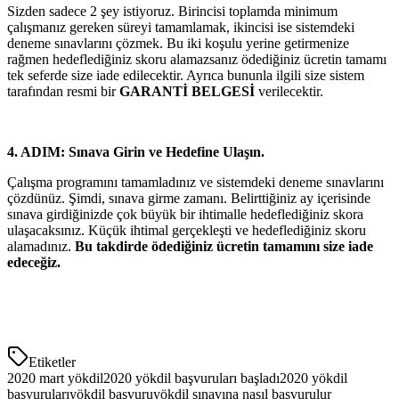
Sizden sadece 2 şey istiyoruz. Birincisi toplamda minimum
çalışmanız gereken süreyi tamamlamak, ikincisi ise sistemdeki
deneme sınavlarını çözmek. Bu iki koşulu yerine getirmenize
rağmen hedeflediğiniz skoru alamazsanız ödediğiniz ücretin tamamı
tek seferde size iade edilecektir. Ayrıca bununla ilgili size sistem
tarafından resmi bir
GARANTİ BELGESİ
verilecektir.
4. ADIM: Sınava Girin ve Hedefine Ulaşın.
Çalışma programını tamamladınız ve sistemdeki deneme sınavlarını
çözdünüz. Şimdi, sınava girme zamanı. Belirttiğiniz ay içerisinde
sınava girdiğinizde çok büyük bir ihtimalle hedeflediğiniz skora
ulaşacaksınız. Küçük ihtimal gerçekleşti ve hedeflediğiniz skoru
alamadınız.
Bu takdirde ödediğiniz ücretin tamamını size iade
edeceğiz.
Etiketler
2020 mart yökdil
2020 yökdil başvuruları başladı
2020 yökdil
başvuruları
yökdil başvuru
yökdil sınavına nasıl başvurulur