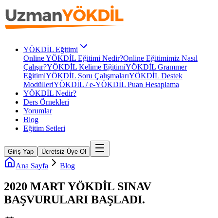
YÖKDİL Eğitimi
Online YÖKDİL Eğitimi Nedir?
Online Eğitimimiz Nasıl
Çalışır?
YÖKDİL Kelime Eğitimi
YÖKDİL Grammer
Eğitimi
YÖKDİL Soru Çalışmaları
YÖKDİL Destek
Modülleri
YÖKDİL / e-YÖKDİL Puan Hesaplama
YÖKDİL Nedir?
Ders Örnekleri
Yorumlar
Blog
Eğitim Setleri
Giriş Yap
Ücretsiz Üye Ol
Ana Sayfa
Blog
2020 MART YÖKDİL SINAV
BAŞVURULARI BAŞLADI.