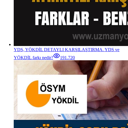
YDS, YÖKDİL DETAYLI KARŞILAŞTIRMA. YDS ve
YÖKDİL farkı nedir?
191.720