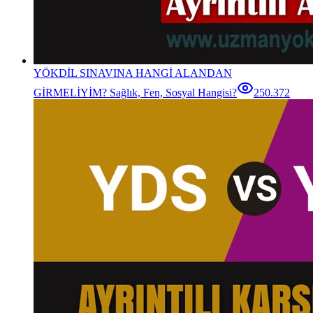
YÖKDİL SINAVINA HANGİ ALANDAN
GİRMELİYİM? Sağlık, Fen, Sosyal Hangisi?
250.372