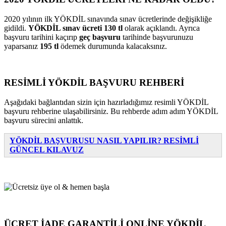
2020 yılının ilk YÖKDİL sınavında sınav ücretlerinde değişikliğe
gidildi.
YÖKDİL sınav ücreti 130 tl
olarak açıklandı. Ayrıca
başvuru tarihini kaçırıp
geç başvuru
tarihinde başvurunuzu
yaparsanız
195 tl
ödemek durumunda kalacaksınız.
RESİMLİ YÖKDİL BAŞVURU REHBERİ
Aşağıdaki bağlantıdan sizin için hazırladığımız resimli YÖKDİL
başvuru rehberine ulaşabilirsiniz. Bu rehberde adım adım YÖKDİL
başvuru sürecini anlattık.
YÖKDİL BAŞVURUSU NASIL YAPILIR? RESİMLİ
GÜNCEL KILAVUZ
ÜCRET İADE GARANTİLİ ONLİNE YÖKDİL