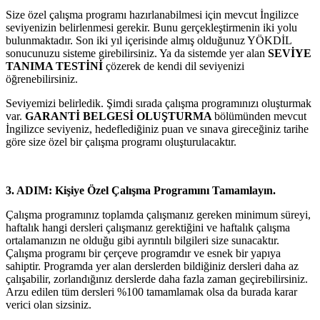
Size özel çalışma programı hazırlanabilmesi için mevcut İngilizce
seviyenizin belirlenmesi gerekir. Bunu gerçekleştirmenin iki yolu
bulunmaktadır. Son iki yıl içerisinde almış olduğunuz YÖKDİL
sonucunuzu sisteme girebilirsiniz. Ya da sistemde yer alan
SEVİYE
TANIMA TESTİNİ
çözerek de kendi dil seviyenizi
öğrenebilirsiniz.
Seviyemizi belirledik. Şimdi sırada çalışma programınızı oluşturmak
var.
GARANTİ BELGESİ OLUŞTURMA
bölümünden mevcut
İngilizce seviyeniz, hedeflediğiniz puan ve sınava gireceğiniz tarihe
göre size özel bir çalışma programı oluşturulacaktır.
3. ADIM: Kişiye Özel Çalışma Programını Tamamlayın.
Çalışma programınız toplamda çalışmanız gereken minimum süreyi,
haftalık hangi dersleri çalışmanız gerektiğini ve haftalık çalışma
ortalamanızın ne olduğu gibi ayrıntılı bilgileri size sunacaktır.
Çalışma programı bir çerçeve programdır ve esnek bir yapıya
sahiptir. Programda yer alan derslerden bildiğiniz dersleri daha az
çalışabilir, zorlandığınız derslerde daha fazla zaman geçirebilirsiniz.
Arzu edilen tüm dersleri %100 tamamlamak olsa da burada karar
verici olan sizsiniz.