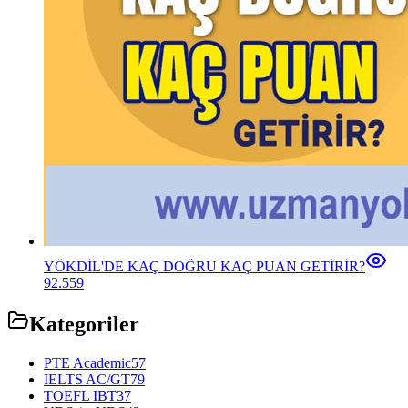
YÖKDİL'DE KAÇ DOĞRU KAÇ PUAN GETİRİR?
92.559
Kategoriler
PTE Academic
57
IELTS AC/GT
79
TOEFL IBT
37