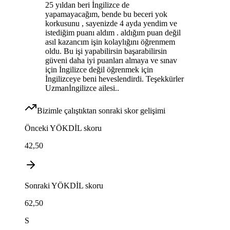
25 yıldan beri İngilizce de
yapamayacağım, bende bu beceri yok
korkusunu , sayenizde 4 ayda yendim ve
istediğim puanı aldım . aldığım puan değil
asıl kazancım işin kolaylığını öğrenmem
oldu. Bu işi yapabilirsin başarabilirsin
güveni daha iyi puanları almaya ve sınav
için İngilizce değil öğrenmek için
İngilizceye beni heveslendirdi. Teşekkürler
Uzmanİngilizce ailesi..
Bizimle çalıştıktan sonraki skor gelişimi
Önceki
YÖKDİL
skoru
42,50
Sonraki
YÖKDİL
skoru
62,50
S