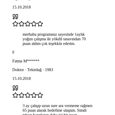
15.10.2018
merhaba programınız sayesinde 1aylık
yoğun çalışma ile yökdil sınavından 70
puan aldım çok teşekkür ederim.
F
Fatma
M******
Doktor · Tekirdağ · 1983
15.10.2018
3 ay çalışıp uzun sure ara vermeme rağmen
65 puan alarak hedefime ulaştım. Simdi
tekrar hazırlanıp daha iyi bir puan