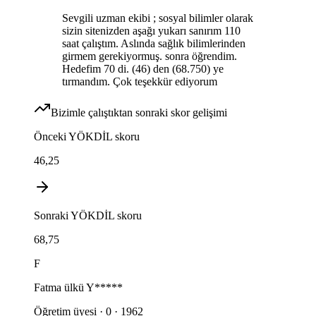
Sevgili uzman ekibi ; sosyal bilimler olarak
sizin sitenizden aşağı yukarı sanırım 110
saat çalıştım. Aslında sağlık bilimlerinden
girmem gerekiyormuş. sonra öğrendim.
Hedefim 70 di. (46) den (68.750) ye
tırmandım. Çok teşekkür ediyorum
Bizimle çalıştıktan sonraki skor gelişimi
Önceki
YÖKDİL
skoru
46,25
Sonraki
YÖKDİL
skoru
68,75
F
Fatma ülkü
Y*****
Öğretim üyesi · 0 · 1962