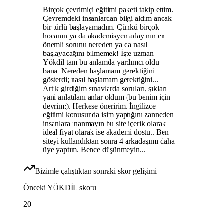
Birçok çevrimiçi eğitimi paketi takip ettim.
Çevremdeki insanlardan bilgi aldım ancak
bir türlü başlayamadım. Çünkü birçok
hocanın ya da akademisyen adayının en
önemli sorunu nereden ya da nasıl
başlayacağını bilmemek! İşte uzman
Yökdil tam bu anlamda yardımcı oldu
bana. Nereden başlamam gerektiğini
gösterdi; nasıl başlamam gerektiğini...
Artık girdiğim sınavlarda soruları, şıkları
yani anlatılanı anlar oldum (bu benim için
devrim:). Herkese öneririm. İngilizce
eğitimi konusunda isim yaptığını zanneden
insanlara inanmayın bu site içerik olarak
ideal fiyat olarak ise akademi dostu.. Ben
siteyi kullandıktan sonra 4 arkadaşımı daha
üye yaptım. Bence düşünmeyin...
Bizimle çalıştıktan sonraki skor gelişimi
Önceki
YÖKDİL
skoru
20