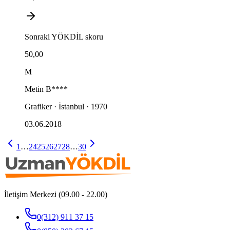
Sonraki
YÖKDİL
skoru
50,00
M
Metin
B****
Grafiker · İstanbul · 1970
03.06.2018
1
…
24
25
26
27
28
…
30
İletişim Merkezi (09.00 - 22.00)
0(312) 911 37 15