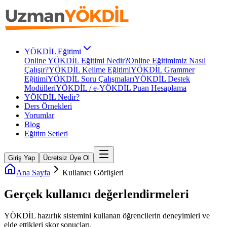
YÖKDİL Eğitimi
Online YÖKDİL Eğitimi Nedir?
Online Eğitimimiz Nasıl
Çalışır?
YÖKDİL Kelime Eğitimi
YÖKDİL Grammer
Eğitimi
YÖKDİL Soru Çalışmaları
YÖKDİL Destek
Modülleri
YÖKDİL / e-YÖKDİL Puan Hesaplama
YÖKDİL Nedir?
Ders Örnekleri
Yorumlar
Blog
Eğitim Setleri
Giriş Yap
Ücretsiz Üye Ol
Ana Sayfa
Kullanıcı Görüşleri
Gerçek kullanıcı
değerlendirmeleri
YÖKDİL
hazırlık sistemini kullanan öğrencilerin deneyimleri ve
elde ettikleri skor sonuçları.