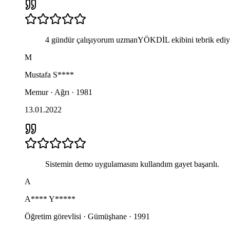
4 gündür çalışıyorum uzmanYÖKDİL ekibini tebrik ediyo
M
Mustafa
S****
Memur · Ağrı · 1981
13.01.2022
Sistemin demo uygulamasını kullandım gayet başarılı.
A
A****
Y*****
Öğretim görevlisi · Gümüşhane · 1991