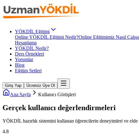
YÖKDİL Eğitimi
Online YÖKDİL Eğitimi Nedir?
Online Eğitimimiz Nasıl Çalışı
Hesaplama
YÖKDİL Nedir?
Ders Örnekleri
Yorumlar
Blog
Eğitim Setleri
Giriş Yap
Ücretsiz Üye Ol
Ana Sayfa
Kullanıcı Görüşleri
Gerçek kullanıcı
değerlendirmeleri
YÖKDİL
hazırlık sistemini kullanan öğrencilerin deneyimleri ve elde e
4.8