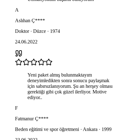
A
Aslıhan
Ç****
Doktor · Düzce · 1974
24.06.2022
Yeni paket almış bulunmaktayım
deneyimledikten sonra sonucu paylaşmak
için sabırsızlanıyorum. Şu an herşey olması
gerektiği gibi çok güzel ilerliyor. Motive
ediyor..
F
Fatmanur
Ç****
Beden eğitimi ve spor öğretmeni · Ankara · 1999
23.06.2022