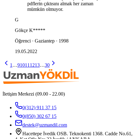
pdflerin çıktısını almak her zaman
mümkün olmuyor.
G
Gökçe
K*****
Öğrenci · Gaziantep · 1998
19.05.2022
1
…
9
10
11
12
13
…
30
İletişim Merkezi (09.00 - 22.00)
0(312) 911 37 15
0(850) 302 67 15
destek@uzmandil.com
Hacettepe İvedik OSB. Teknokenti 1368. Cadde No.61,