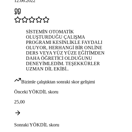
12.06.2022
SİSTEMİN OTOMATİK
OLUŞTURDUĞU ÇALIŞMA
PROGRAMI KESİNLİKLE FAYDALI
OLUYOR, HERHANGİ BİR ONLİNE
DERS VEYA YÜZ YÜZE EĞİTİMDEN
DAHA ÖĞRETİCİ OLDUĞUNU
DENEYİMLEDİM. TEŞEKKÜRLER
UZMAN DİL EKİBİ..
Bizimle çalıştıktan sonraki skor gelişimi
Önceki
YÖKDİL
skoru
25,00
Sonraki
YÖKDİL
skoru