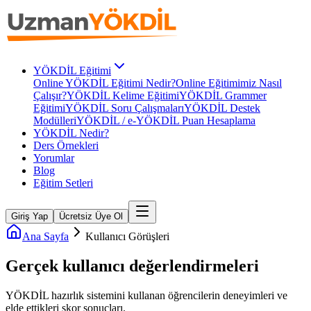
YÖKDİL Eğitimi
Online YÖKDİL Eğitimi Nedir?
Online Eğitimimiz Nasıl
Çalışır?
YÖKDİL Kelime Eğitimi
YÖKDİL Grammer
Eğitimi
YÖKDİL Soru Çalışmaları
YÖKDİL Destek
Modülleri
YÖKDİL / e-YÖKDİL Puan Hesaplama
YÖKDİL Nedir?
Ders Örnekleri
Yorumlar
Blog
Eğitim Setleri
Giriş Yap
Ücretsiz Üye Ol
Ana Sayfa
Kullanıcı Görüşleri
Gerçek kullanıcı
değerlendirmeleri
YÖKDİL
hazırlık sistemini kullanan öğrencilerin deneyimleri ve
elde ettikleri skor sonuçları.