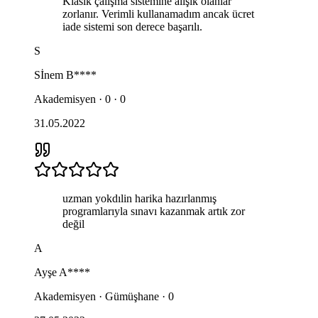
Klasik çalışma sistemine alışık olanlar
zorlanır. Verimli kullanamadım ancak ücret
iade sistemi son derece başarılı.
S
Sİnem
B****
Akademisyen · 0 · 0
31.05.2022
uzman yokdılin harika hazırlanmış
programlarıyla sınavı kazanmak artık zor
değil
A
Ayşe
A****
Akademisyen · Gümüşhane · 0