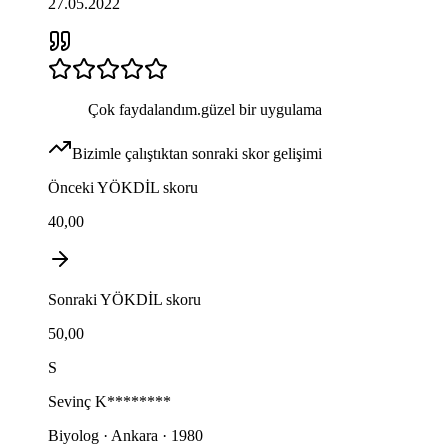
27.05.2022
Çok faydalandım.güzel bir uygulama
Bizimle çalıştıktan sonraki skor gelişimi
Önceki
YÖKDİL
skoru
40,00
Sonraki
YÖKDİL
skoru
50,00
S
Sevinç
K********
Biyolog · Ankara · 1980