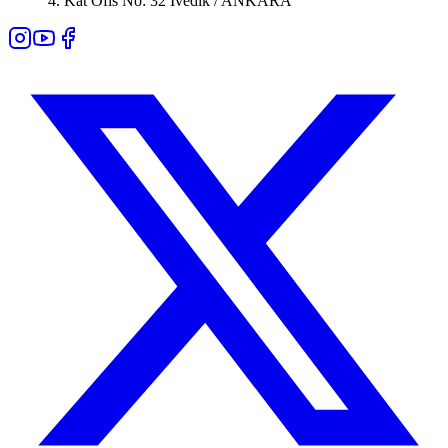
4. Kat Ofis No: 32 İvedik / ANKARA