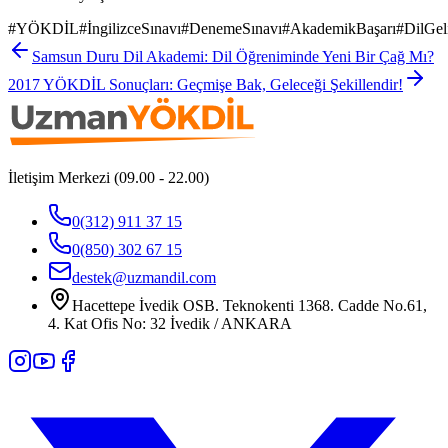
#
YÖKDİL
#
İngilizceSınavı
#
DenemeSınavı
#
AkademikBaşarı
#
DilGel
Samsun Duru Dil Akademi: Dil Öğreniminde Yeni Bir Çağ Mı?
2017 YÖKDİL Sonuçları: Geçmişe Bak, Geleceği Şekillendir!
İletişim Merkezi (09.00 - 22.00)
0(312) 911 37 15
0(850) 302 67 15
destek@uzmandil.com
Hacettepe İvedik OSB. Teknokenti 1368. Cadde No.61,
4. Kat Ofis No: 32 İvedik / ANKARA