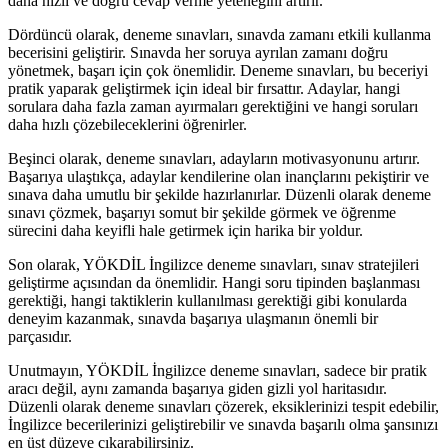
daha hızlı ve doğru cevap verme yeteneğini artırır.
Dördüncü olarak, deneme sınavları, sınavda zamanı etkili kullanma
becerisini geliştirir. Sınavda her soruya ayrılan zamanı doğru
yönetmek, başarı için çok önemlidir. Deneme sınavları, bu beceriyi
pratik yaparak geliştirmek için ideal bir fırsattır. Adaylar, hangi
sorulara daha fazla zaman ayırmaları gerektiğini ve hangi soruları
daha hızlı çözebileceklerini öğrenirler.
Beşinci olarak, deneme sınavları, adayların motivasyonunu artırır.
Başarıya ulaştıkça, adaylar kendilerine olan inançlarını pekiştirir ve
sınava daha umutlu bir şekilde hazırlanırlar. Düzenli olarak deneme
sınavı çözmek, başarıyı somut bir şekilde görmek ve öğrenme
sürecini daha keyifli hale getirmek için harika bir yoldur.
Son olarak, YÖKDİL İngilizce deneme sınavları, sınav stratejileri
geliştirme açısından da önemlidir. Hangi soru tipinden başlanması
gerektiği, hangi taktiklerin kullanılması gerektiği gibi konularda
deneyim kazanmak, sınavda başarıya ulaşmanın önemli bir
parçasıdır.
Unutmayın, YÖKDİL İngilizce deneme sınavları, sadece bir pratik
aracı değil, aynı zamanda başarıya giden gizli yol haritasıdır.
Düzenli olarak deneme sınavları çözerek, eksiklerinizi tespit edebilir,
İngilizce becerilerinizi geliştirebilir ve sınavda başarılı olma şansınızı
en üst düzeye çıkarabilirsiniz.