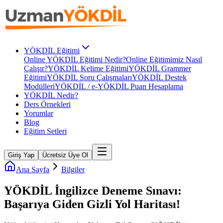
YÖKDİL Eğitimi
Online YÖKDİL Eğitimi Nedir?
Online Eğitimimiz Nasıl
Çalışır?
YÖKDİL Kelime Eğitimi
YÖKDİL Grammer
Eğitimi
YÖKDİL Soru Çalışmaları
YÖKDİL Destek
Modülleri
YÖKDİL / e-YÖKDİL Puan Hesaplama
YÖKDİL Nedir?
Ders Örnekleri
Yorumlar
Blog
Eğitim Setleri
Giriş Yap
Ücretsiz Üye Ol
Ana Sayfa
Bilgiler
YÖKDİL İngilizce Deneme Sınavı:
Başarıya Giden Gizli Yol Haritası!