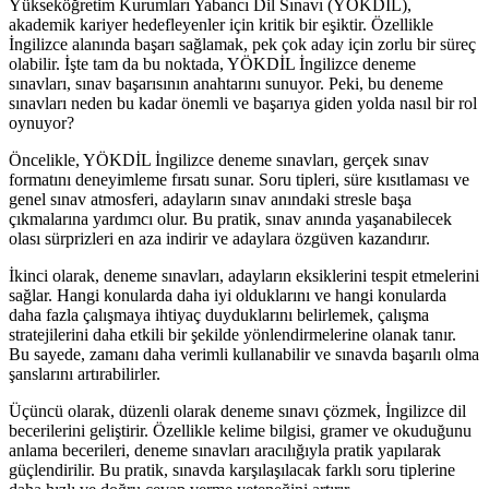
Yükseköğretim Kurumları Yabancı Dil Sınavı (YÖKDİL),
akademik kariyer hedefleyenler için kritik bir eşiktir. Özellikle
İngilizce alanında başarı sağlamak, pek çok aday için zorlu bir süreç
olabilir. İşte tam da bu noktada, YÖKDİL İngilizce deneme
sınavları, sınav başarısının anahtarını sunuyor. Peki, bu deneme
sınavları neden bu kadar önemli ve başarıya giden yolda nasıl bir rol
oynuyor?
Öncelikle, YÖKDİL İngilizce deneme sınavları, gerçek sınav
formatını deneyimleme fırsatı sunar. Soru tipleri, süre kısıtlaması ve
genel sınav atmosferi, adayların sınav anındaki stresle başa
çıkmalarına yardımcı olur. Bu pratik, sınav anında yaşanabilecek
olası sürprizleri en aza indirir ve adaylara özgüven kazandırır.
İkinci olarak, deneme sınavları, adayların eksiklerini tespit etmelerini
sağlar. Hangi konularda daha iyi olduklarını ve hangi konularda
daha fazla çalışmaya ihtiyaç duyduklarını belirlemek, çalışma
stratejilerini daha etkili bir şekilde yönlendirmelerine olanak tanır.
Bu sayede, zamanı daha verimli kullanabilir ve sınavda başarılı olma
şanslarını artırabilirler.
Üçüncü olarak, düzenli olarak deneme sınavı çözmek, İngilizce dil
becerilerini geliştirir. Özellikle kelime bilgisi, gramer ve okuduğunu
anlama becerileri, deneme sınavları aracılığıyla pratik yapılarak
güçlendirilir. Bu pratik, sınavda karşılaşılacak farklı soru tiplerine