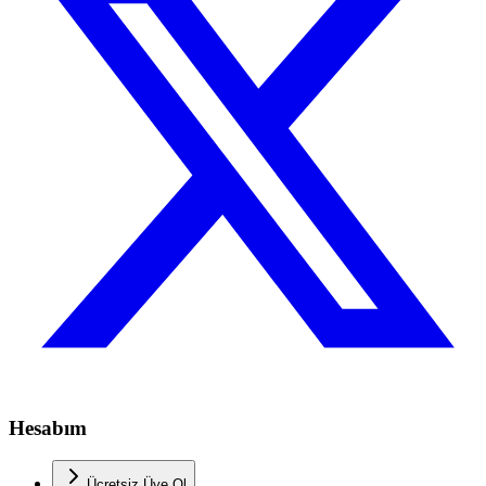
Hesabım
Ücretsiz Üye Ol