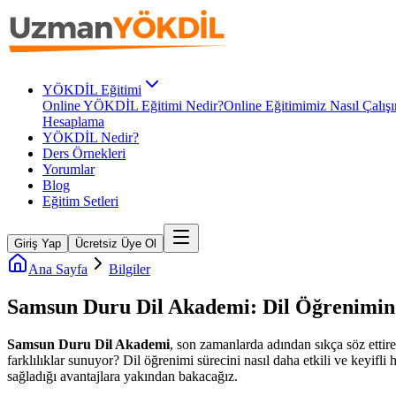
YÖKDİL Eğitimi
Online YÖKDİL Eğitimi Nedir?
Online Eğitimimiz Nasıl Çalışı
Hesaplama
YÖKDİL Nedir?
Ders Örnekleri
Yorumlar
Blog
Eğitim Setleri
Giriş Yap
Ücretsiz Üye Ol
Ana Sayfa
Bilgiler
Samsun Duru Dil Akademi: Dil Öğrenimin
Samsun Duru Dil Akademi
, son zamanlarda adından sıkça söz ettir
farklılıklar sunuyor? Dil öğrenimi sürecini nasıl daha etkili ve keyifl
sağladığı avantajlara yakından bakacağız.