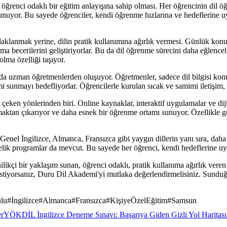
öğrenci odaklı bir eğitim anlayışına sahip olması. Her öğrencinin dil öğre
unuyor. Bu sayede öğrenciler, kendi öğrenme hızlarına ve hedeflerine uyg
klanmak yerine, dilin pratik kullanımına ağırlık vermesi. Günlük konuşma 
anma becerilerini geliştiriyorlar. Bu da dil öğrenme sürecini daha eğlenc
lma özelliği taşıyor.
da uzman öğretmenlerden oluşuyor. Öğretmenler, sadece dil bilgisi ko
itimi sunmayı hedefliyorlar. Öğrencilerle kurulan sıcak ve samimi iletişi
eken yönlerinden biri. Online kaynaklar, interaktif uygulamalar ve diji
kalmaktan çıkarıyor ve daha esnek bir öğrenme ortamı sunuyor. Özelli
nel İngilizce, Almanca, Fransızca gibi yaygın dillerin yanı sıra, daha az
 yönelik programlar da mevcut. Bu sayede her öğrenci, kendi hedeflerine u
ilikçi bir yaklaşım sunan, öğrenci odaklı, pratik kullanıma ağırlık veren
ek istiyorsanız, Duru Dil Akademi'yi mutlaka değerlendirmelisiniz. Sun
lu
#
İngilizce
#
Almanca
#
Fransızca
#
KişiyeÖzelEğitim
#
Samsun
er
YÖKDİL İngilizce Deneme Sınavı: Başarıya Giden Gizli Yol Haritası