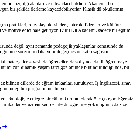
nme hızı, ilgi alanları ve ihtiyaçları farklıdır. Akademi, bu
un bir şekilde ilerleme kaydedebiliyorlar. Klasik dil okullarının
pratikleri, role-play aktiviteleri, interaktif dersler ve kültürel
eli ve motive edici hale getiriyor. Duru Dil Akademi, sadece bir eğitim
nusunda değil, aynı zamanda pedagojik yaklaşımlar konusunda da
m, öğrenme sürecinin daha verimli geçmesine katkı sağlıyor.
tal materyaller sayesinde öğrenciler, ders dışında da dil öğrenmeye
kle günümüzün dinamik yaşam tarzı göz önünde bulundurulduğunda, bu
 bilinen dillerde de eğitim imkanları sunuluyor. İş İngilizcesi, sınav
ygun bir eğitim programı bulabiliyor.
 ve teknolojiyle entegre bir eğitim kurumu olarak öne çıkıyor. Eğer siz
duğu imkanlar ve uzman kadrosu ile dil öğrenme yolculuğunuzda size
!