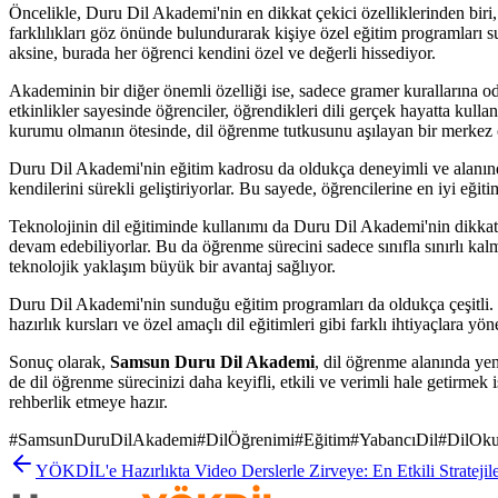
Öncelikle, Duru Dil Akademi'nin en dikkat çekici özelliklerinden biri, 
farklılıkları göz önünde bulundurarak kişiye özel eğitim programları s
aksine, burada her öğrenci kendini özel ve değerli hissediyor.
Akademinin bir diğer önemli özelliği ise, sadece gramer kurallarına oda
etkinlikler sayesinde öğrenciler, öğrendikleri dili gerçek hayatta kull
kurumu olmanın ötesinde, dil öğrenme tutkusunu aşılayan bir merkez o
Duru Dil Akademi'nin eğitim kadrosu da oldukça deneyimli ve alanın
kendilerini sürekli geliştiriyorlar. Bu sayede, öğrencilerine en iyi eğ
Teknolojinin dil eğitiminde kullanımı da Duru Dil Akademi'nin dikkat ç
devam edebiliyorlar. Bu da öğrenme sürecini sadece sınıfla sınırlı 
teknolojik yaklaşım büyük bir avantaj sağlıyor.
Duru Dil Akademi'nin sunduğu eğitim programları da oldukça çeşitli. Ge
hazırlık kursları ve özel amaçlı dil eğitimleri gibi farklı ihtiyaçlara
Sonuç olarak,
Samsun Duru Dil Akademi
, dil öğrenme alanında yen
de dil öğrenme sürecinizi daha keyifli, etkili ve verimli hale getirm
rehberlik etmeye hazır.
#
SamsunDuruDilAkademi
#
DilÖğrenimi
#
Eğitim
#
YabancıDil
#
DilOku
YÖKDİL'e Hazırlıkta Video Derslerle Zirveye: En Etkili Stratejil