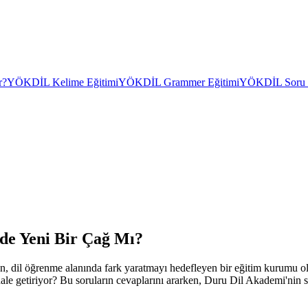
r?
YÖKDİL Kelime Eğitimi
YÖKDİL Grammer Eğitimi
YÖKDİL Soru Ç
de Yeni Bir Çağ Mı?
en, dil öğrenme alanında fark yaratmayı hedefleyen bir eğitim kurumu ol
i hale getiriyor? Bu soruların cevaplarını ararken, Duru Dil Akademi'nin