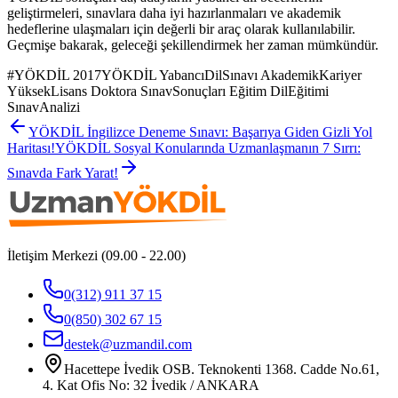
geliştirmeleri, sınavlara daha iyi hazırlanmaları ve akademik
hedeflerine ulaşmaları için değerli bir araç olarak kullanılabilir.
Geçmişe bakarak, geleceği şekillendirmek her zaman mümkündür.
#
YÖKDİL 2017YÖKDİL YabancıDilSınavı AkademikKariyer
YüksekLisans Doktora SınavSonuçları Eğitim DilEğitimi
SınavAnalizi
YÖKDİL İngilizce Deneme Sınavı: Başarıya Giden Gizli Yol
Haritası!
YÖKDİL Sosyal Konularında Uzmanlaşmanın 7 Sırrı:
Sınavda Fark Yarat!
İletişim Merkezi (09.00 - 22.00)
0(312) 911 37 15
0(850) 302 67 15
destek@uzmandil.com
Hacettepe İvedik OSB. Teknokenti 1368. Cadde No.61,
4. Kat Ofis No: 32 İvedik / ANKARA