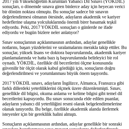
2017 yılı Yükseköğretim Kurumları Yabancı Dil Sınavı (YÖKDİL)
sonuçları, o dönemde sınava giren binlerce aday için heyecan verici
bir dönüm noktası olmuştu. Bu sonuçlar sadece bir sınavın
değerlendirmesi olmanın ötesinde, adayların akademik ve kariyer
hedeflerine ulaşma yolculuklarında önemli birer basamak teşkil
ediyordu. Peki, 2017 YÖKDİL sonuçları o günlerde ne ifade
ediyordu ve bugün bizlere neler anlatıyor?
Sınav sonuçlarının açıklanmasının ardından, adaylar genellikle
notlarını, başarı yüzdelerini ve sıralamalarını merakla takip ettiler. Bu
sonuçlar, yüksek lisans ve doktora başvurularında, akademik kariyer
planlamalarında ve hatta bazı iş başvurularında belirleyici bir rol
oynadı. YÖKDİL, özellikle dil becerilerini ölçme konusunda
güvenilir bir ölçüt olarak kabul gördüğü için, sonuçların doğru
değerlendirilmesi ve yorumlanması büyük önem taşıyordu.
2017 YÖKDİL sınavı, adayların İngilizce, Almanca, Fransızca gibi
farklı dillerdeki yeterliliklerini ölçmek üzere düzenlenmişti. Sınav,
genellikle dil bilgisi, okuma anlama ve kelime bilgisi gibi temel dil
becerilerini kapsıyordu. Bu sınav sonucunda elde edilen puanlar,
adayların yabancı dil yeterliliğini resmi olarak belgelendirmelerine
olanak tanıyordu. Bu belge, özellikle akademik alanda ilerlemek
isteyenler için bir gereklilik halini almıştı.
Sonuçların açıklanmasının ardından, adaylar genellikle bir sonraki