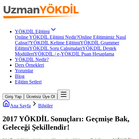
YÖKDİL Eğitimi
Online YÖKDİL Eğitimi Nedir?
Online Eğitimimiz Nasıl
Çalışır?
YÖKDİL Kelime Eğitimi
YÖKDİL Grammer
Eğitimi
YÖKDİL Soru Çalışmaları
YÖKDİL Destek
Modülleri
YÖKDİL / e-YÖKDİL Puan Hesaplama
YÖKDİL Nedir?
Ders Örnekleri
Yorumlar
Blog
Eğitim Setleri
Giriş Yap
Ücretsiz Üye Ol
Ana Sayfa
Bilgiler
2017 YÖKDİL Sonuçları: Geçmişe Bak,
Geleceği Şekillendir!