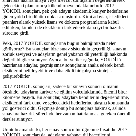
sınavlara hazırlanmaya veya mevcut sonuçlarını değerlendirerek
gelecekteki planlarını şekillendirmeye odaklanırlardı. 2017
YÖKDİL sonuçları, pek çok adayın akademik kariyer hedeflerine
giden yolda bir dönüm noktası oluşturdu. Kimi adaylar, istedikleri
puanları alarak yüksek lisans ve doktora programlarına kabul
edilirken, kimileri de eksiklerini fark ederek daha iyi bir hazırlık
sürecine girdi.
Peki, 2017 YÖKDİL sonuçlarına bugün baktığımızda neler
görüyoruz? Bu sonuçlar, bize sınav sisteminin geçerliliği, sınavın
zorluk seviyesi ve adayların genel yabancı dil yeterliliği hakkında
değerli bilgiler sunuyor. Ayrıca, bu veriler ışığında, YÖKDİL'e
hazırlanan adaylar, geçmiş sınav sonuçlarını analiz ederek kendi
eksiklerini belirleyebilir ve daha etkili bir çalışma stratejisi
geliştirebilirler.
2017 YÖKDİL sonuçları, sadece bir sınavın sonucu olmanın
ötesinde, adayların kariyer ve eğitim yolculuklarında önemli birer
kilometre taşıydı. Bu sonuçlar, adaylara kendilerini değerlendirme,
eksiklerini fark etme ve gelecekteki hedeflerine ulaşma konusunda
yol gösterici oldu. Geçmişe dönüp bu sonuçlara bakmak, aslında
sınavlara hazırlık sürecinde her zaman hatırlanması gereken önemli
dersler sunuyor.
Unutulmamalıdır ki, her sınav sonucu bir öğrenme fırsatıdır. 2017
YÖKDİL sonuçları da, adayların yabancı dil becerilerini