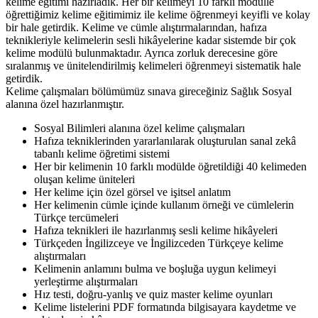
kelime eğitimi hazırladık. Her bir kelimeyi 10 farklı modülle
öğrettiğimiz kelime eğitimimiz ile kelime öğrenmeyi keyifli ve kolay
bir hale getirdik. Kelime ve cümle alıştırmalarından, hafıza
teknikleriyle kelimelerin sesli hikâyelerine kadar sistemde bir çok
kelime modülü bulunmaktadır. Ayrıca zorluk derecesine göre
sıralanmış ve ünitelendirilmiş kelimeleri öğrenmeyi sistematik hale
getirdik.
Kelime çalışmaları bölümümüz sınava gireceğiniz Sağlık Sosyal
alanına özel hazırlanmıştır.
Sosyal Bilimleri alanına özel kelime çalışmaları
Hafıza tekniklerinden yararlanılarak oluşturulan sanal zekâ
tabanlı kelime öğretimi sistemi
Her bir kelimenin 10 farklı modülde öğretildiği 40 kelimeden
oluşan kelime üniteleri
Her kelime için özel görsel ve işitsel anlatım
Her kelimenin cümle içinde kullanım örneği ve cümlelerin
Türkçe tercümeleri
Hafıza teknikleri ile hazırlanmış sesli kelime hikâyeleri
Türkçeden İngilizceye ve İngilizceden Türkçeye kelime
alıştırmaları
Kelimenin anlamını bulma ve boşluğa uygun kelimeyi
yerleştirme alıştırmaları
Hız testi, doğru-yanlış ve quiz master kelime oyunları
Kelime listelerini PDF formatında bilgisayara kaydetme ve