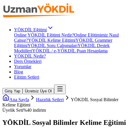
YÖKDİL Eğitimi
Online YÖKDİL Eğitimi Nedir?
Online Eğitimimiz Nasıl
Çalışır?
YÖKDİL Kelime Eğitimi
YÖKDİL Grammer
Eğitimi
YÖKDİL Soru Çalışmaları
YÖKDİL Destek
Modülleri
YÖKDİL / e-YÖKDİL Puan Hesaplama
YÖKDİL Nedir?
Ders Örnekleri
Yorumlar
Blog
Eğitim Setleri
Giriş Yap
Ücretsiz Üye Ol
Ana Sayfa
Hazırlık Setleri
YÖKDİL Sosyal Bilimler
Kelime Eğitimi
Üyelik Seti
%
40
indirim
YÖKDİL Sosyal Bilimler Kelime Eğitimi