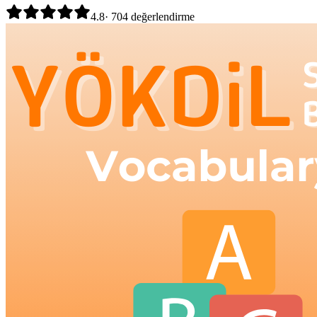
4.8
·
704
değerlendirme