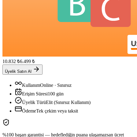
10.832
₺
6.499
₺
Üyelik Satın Al
Kullanım
Online · Sınırsız
Erişim Süresi
100
gün
Üyelik Türü
Elit (Sınırsız Kullanım)
Ödeme
Tek çekim veya taksit
%100 başarı garantisi — hedeflediğin puana ulaşamazsan ücret