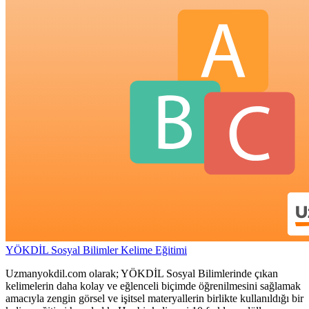
YÖKDİL Sosyal Bilimler Kelime Eğitimi
Uzmanyokdil.com olarak; YÖKDİL Sosyal Bilimlerinde çıkan
kelimelerin daha kolay ve eğlenceli biçimde öğrenilmesini sağlamak
amacıyla zengin görsel ve işitsel materyallerin birlikte kullanıldığı bir