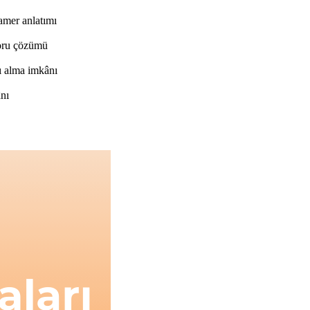
ramer anlatımı
soru çözümü
ı alma imkânı
ânı