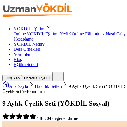
YÖKDİL Eğitimi
Online YÖKDİL Eğitimi Nedir?
Online Eğitimimiz Nasıl Çalışı
Hesaplama
YÖKDİL Nedir?
Ders Örnekleri
Yorumlar
Blog
Eğitim Setleri
Giriş Yap
Ücretsiz Üye Ol
Ana Sayfa
Hazırlık Setleri
9 Aylık Üyelik Seti (YÖKDİL S
Üyelik Seti
%
40
indirim
9 Aylık Üyelik Seti (YÖKDİL Sosyal)
4.8
·
704
değerlendirme