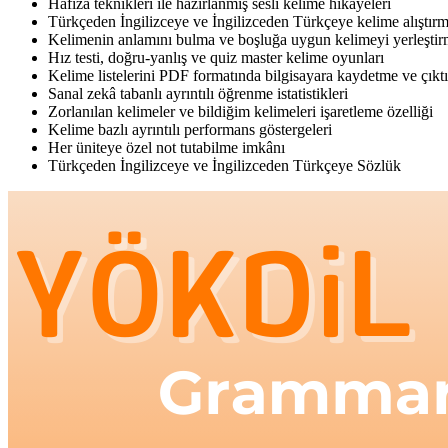
Hafıza teknikleri ile hazırlanmış sesli kelime hikâyeleri
Türkçeden İngilizceye ve İngilizceden Türkçeye kelime alıştırm
Kelimenin anlamını bulma ve boşluğa uygun kelimeyi yerleştirm
Hız testi, doğru-yanlış ve quiz master kelime oyunları
Kelime listelerini PDF formatında bilgisayara kaydetme ve çıkt
Sanal zekâ tabanlı ayrıntılı öğrenme istatistikleri
Zorlanılan kelimeler ve bildiğim kelimeleri işaretleme özelliği
Kelime bazlı ayrıntılı performans göstergeleri
Her üniteye özel not tutabilme imkânı
Türkçeden İngilizceye ve İngilizceden Türkçeye Sözlük