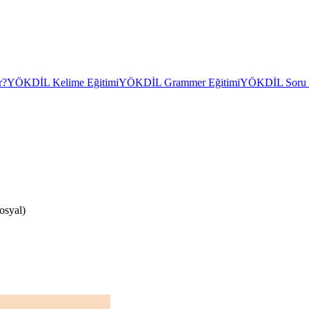
r?
YÖKDİL Kelime Eğitimi
YÖKDİL Grammer Eğitimi
YÖKDİL Soru Ç
osyal)