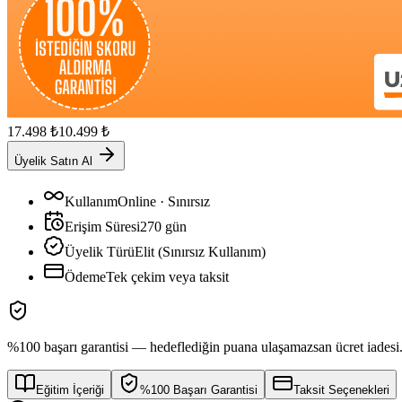
17.498
₺
10.499
₺
Üyelik Satın Al
Kullanım
Online · Sınırsız
Erişim Süresi
270
gün
Üyelik Türü
Elit (Sınırsız Kullanım)
Ödeme
Tek çekim veya taksit
%100 başarı garantisi — hedeflediğin puana ulaşamazsan ücret iadesi
Eğitim İçeriği
%100 Başarı Garantisi
Taksit Seçenekleri