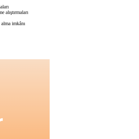
aları
e alıştırmaları
ı alma imkânı