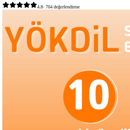
4.8
·
704
değerlendirme