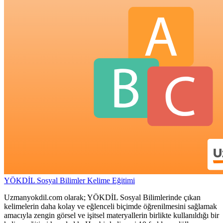
YÖKDİL Sosyal Bilimler Kelime Eğitimi
Uzmanyokdil.com olarak; YÖKDİL Sosyal Bilimlerinde çıkan
kelimelerin daha kolay ve eğlenceli biçimde öğrenilmesini sağlamak
amacıyla zengin görsel ve işitsel materyallerin birlikte kullanıldığı bir