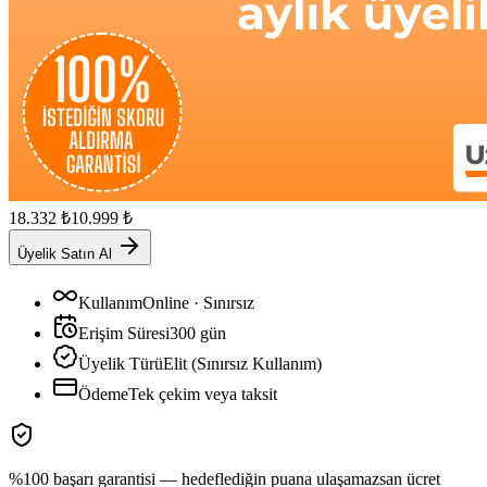
18.332
₺
10.999
₺
Üyelik Satın Al
Kullanım
Online · Sınırsız
Erişim Süresi
300
gün
Üyelik Türü
Elit (Sınırsız Kullanım)
Ödeme
Tek çekim veya taksit
%100 başarı garantisi — hedeflediğin puana ulaşamazsan ücret