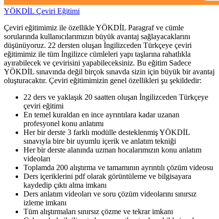
YÖKDİL Çeviri Eğitimi
Çeviri eğitimimiz ile özellikle YÖKDİL Paragraf ve cümle
sorularında kullanıcılarımızın büyük avantaj sağlayacaklarını
düşünüyoruz. 22 dersten oluşan İngilizceden Türkçeye çeviri
eğitimimiz ile tüm İngilizce cümleleri yapı taşlarına rahatlıkla
ayırabilecek ve çevirisini yapabileceksiniz. Bu eğitim Sadece
YÖKDİL sınavında değil birçok sınavda sizin için büyük bir avantaj
oluşturacaktır. Çeviri eğitimimizin genel özellikleri şu şekildedir:
22 ders ve yaklaşık 20 saatten oluşan İngilizceden Türkçeye
çeviri eğitimi
En temel kuraldan en ince ayrıntılara kadar uzanan
profesyonel konu anlatımı
Her bir derste 3 farklı modülle desteklenmiş YÖKDİL
sınavıyla bire bir uyumlu içerik ve anlatım tekniği
Her bir derste alanında uzman hocalarımızın konu anlatım
videoları
Toplamda 200 alıştırma ve tamamının ayrıntılı çözüm videosu
Ders içeriklerini pdf olarak görüntüleme ve bilgisayara
kaydedip çıktı alma imkanı
Ders anlatım videoları ve soru çözüm videolarını sınırsız
izleme imkanı
Tüm alıştırmaları sınırsız çözme ve tekrar imkanı