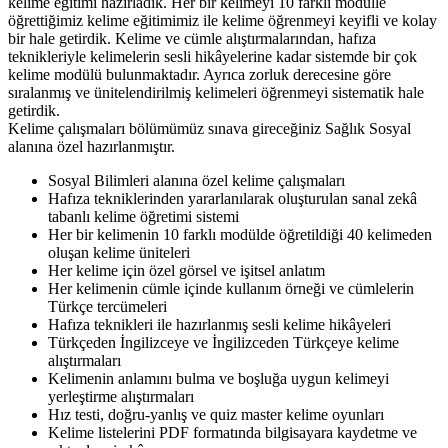
kelime eğitimi hazırladık. Her bir kelimeyi 10 farklı modülle
öğrettiğimiz kelime eğitimimiz ile kelime öğrenmeyi keyifli ve kolay
bir hale getirdik. Kelime ve cümle alıştırmalarından, hafıza
teknikleriyle kelimelerin sesli hikâyelerine kadar sistemde bir çok
kelime modülü bulunmaktadır. Ayrıca zorluk derecesine göre
sıralanmış ve ünitelendirilmiş kelimeleri öğrenmeyi sistematik hale
getirdik.
Kelime çalışmaları bölümümüz sınava gireceğiniz Sağlık Sosyal
alanına özel hazırlanmıştır.
Sosyal Bilimleri alanına özel kelime çalışmaları
Hafıza tekniklerinden yararlanılarak oluşturulan sanal zekâ
tabanlı kelime öğretimi sistemi
Her bir kelimenin 10 farklı modülde öğretildiği 40 kelimeden
oluşan kelime üniteleri
Her kelime için özel görsel ve işitsel anlatım
Her kelimenin cümle içinde kullanım örneği ve cümlelerin
Türkçe tercümeleri
Hafıza teknikleri ile hazırlanmış sesli kelime hikâyeleri
Türkçeden İngilizceye ve İngilizceden Türkçeye kelime
alıştırmaları
Kelimenin anlamını bulma ve boşluğa uygun kelimeyi
yerleştirme alıştırmaları
Hız testi, doğru-yanlış ve quiz master kelime oyunları
Kelime listelerini PDF formatında bilgisayara kaydetme ve