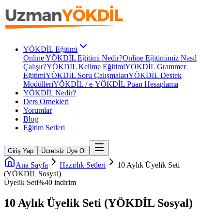
YÖKDİL Eğitimi
Online YÖKDİL Eğitimi Nedir?
Online Eğitimimiz Nasıl
Çalışır?
YÖKDİL Kelime Eğitimi
YÖKDİL Grammer
Eğitimi
YÖKDİL Soru Çalışmaları
YÖKDİL Destek
Modülleri
YÖKDİL / e-YÖKDİL Puan Hesaplama
YÖKDİL Nedir?
Ders Örnekleri
Yorumlar
Blog
Eğitim Setleri
Giriş Yap
Ücretsiz Üye Ol
Ana Sayfa
Hazırlık Setleri
10 Aylık Üyelik Seti
(YÖKDİL Sosyal)
Üyelik Seti
%
40
indirim
10 Aylık Üyelik Seti (YÖKDİL Sosyal)